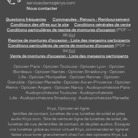
serviceclients@krys.com
Nous contacter
Questions fréquentes
Commandes - Retours - Remboursement
Conditions des offres sur le site
Conditions générales de vente
Conditions particulières de reprise de montures d’occasion
[PDF —
86
Ko
]
Reprise de montures d’occasion - Liste des magasins participants
Conditions particulières de vente de montures d’occasion
[PDF —
94
Ko
]
Vente de montures d’occasion - Liste des magasins participants
Opticien Paris
-
Opticien Toulouse
-
Opticien Lyon
-
Opticien
Bordeaux
-
Opticien Nantes
-
Opticien Strasbourg
-
Opticien
Lille
-
Opticien Montpellier
-
Opticien Rennes
-
Opticien
Grenoble
-
Opticien Marseille
-
Opticien Aix-en-Provence
-
Opticien
Reims
-
Opticien Angers
-
Opticien Nancy
-
Audioprothésiste Paris
-
Audioprothésiste Toulouse
-
Audioprothésiste
Lille
-
Audioprothésiste Strasbourg
-
Audioprothésiste Marseille
Krys, Opticien en ligne :
lentilles de contact
,
lunettes de vue
,
lunettes de soleil
et
piles
audio
Krys.com : Site de vente en ligne de lunettes de soleil, de
lunettes de vue, de
lentilles de contact
, et de piles audios. Essayez
vos lunettes grâce au miroir virtuel Krys, commandez en ligne et
faites vous livrer gratuitement chez l'un des opticiens Krys. La