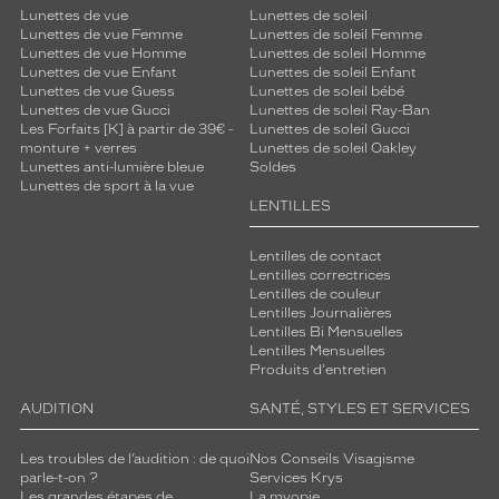
Lunettes de vue
Lunettes de soleil
Lunettes de vue Femme
Lunettes de soleil Femme
Lunettes de vue Homme
Lunettes de soleil Homme
Lunettes de vue Enfant
Lunettes de soleil Enfant
Lunettes de vue Guess
Lunettes de soleil bébé
Lunettes de vue Gucci
Lunettes de soleil Ray-Ban
Les Forfaits [K] à partir de 39€ -
Lunettes de soleil Gucci
monture + verres
Lunettes de soleil Oakley
Lunettes anti-lumière bleue
Soldes
Lunettes de sport à la vue
LENTILLES
Lentilles de contact
Lentilles correctrices
Lentilles de couleur
Lentilles Journalières
Lentilles Bi Mensuelles
Lentilles Mensuelles
Produits d'entretien
AUDITION
SANTÉ, STYLES ET SERVICES
Les troubles de l’audition : de quoi
Nos Conseils Visagisme
parle-t-on ?
Services Krys
Les grandes étapes de
La myopie