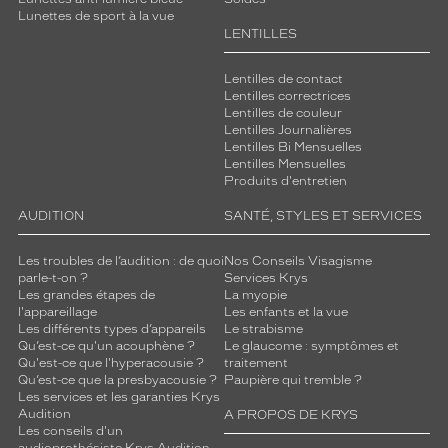
Lunettes de sport à la vue
LENTILLES
Lentilles de contact
Lentilles correctrices
Lentilles de couleur
Lentilles Journalières
Lentilles Bi Mensuelles
Lentilles Mensuelles
Produits d'entretien
AUDITION
SANTÉ, STYLES ET SERVICES
Les troubles de l’audition : de quoi
Nos Conseils Visagisme
parle-t-on ?
Services Krys
Les grandes étapes de
La myopie
l'appareillage
Les enfants et la vue
Les différents types d’appareils
Le strabisme
Qu’est-ce qu'un acouphène ?
Le glaucome : symptômes et
Qu'est-ce que l'hyperacousie ?
traitement
Qu’est-ce que la presbyacousie ?
Paupière qui tremble ?
Les services et les garanties Krys
Audition
A PROPOS DE KRYS
Les conseils d'un