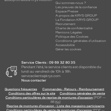
audioprothésiste Krys Audition
Qui sommes-nous ?
Les preuves de la confiance
Espace Presse
A propos de KRYS GROUP
La Fondation KRYS GROUP
Recrutement
Charte de confidentialité
Mentions Légales
Politique des Cookies
Conditions générales d'utilisation
Accessibilité
Gérer les cookies
Service Clients : 09 69 32 80 35
Pendant l'été, le service clients est disponible du
lundi au vendredi de 10h à 18h.
serviceclients@krys.com
Nous contacter
Questions fréquentes
Commandes - Retours - Remboursement
Conditions des offres sur le site
Conditions générales de vente
Conditions particulières de reprise de montures d’occasion
[PDF —
86
Ko
]
Reprise de montures d’occasion - Liste des magasins participants
Conditions particulières de vente de montures d’occasion
[PDF —