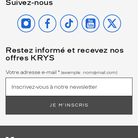
Suivez-nous
INSTAGRAM
FACEBOOK
TIKTOK
YOUTUBE
X
Restez informé et recevez nos
(Ce
champ
offres KRYS
est
Name
obligatoire)
Votre adresse e-mail
*
(exemple : nom@mail.com)
JE M'INSCRIS