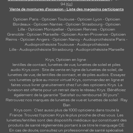
94
Ko
]
Vente de montures d’occasion - Liste des magasins participants
Opticien Paris
-
Opticien Toulouse
-
Opticien Lyon
-
Opticien
Bordeaux
-
Opticien Nantes
-
Opticien Strasbourg
-
Opticien
Lille
-
Opticien Montpellier
-
Opticien Rennes
-
Opticien
Grenoble
-
Opticien Marseille
-
Opticien Aix-en-Provence
-
Opticien
Reims
-
Opticien Angers
-
Opticien Nancy
-
Audioprothésiste Paris
-
Audioprothésiste Toulouse
-
Audioprothésiste
Lille
-
Audioprothésiste Strasbourg
-
Audioprothésiste Marseille
Krys, Opticien en ligne :
lentilles de contact
,
lunettes de vue
,
lunettes de soleil
et
piles
audio
Krys.com : Site de vente en ligne de lunettes de soleil, de
lunettes de vue, de
lentilles de contact
, et de piles audios. Essayez
vos lunettes grâce au miroir virtuel Krys, commandez en ligne et
faites vous livrer gratuitement chez l'un des opticiens Krys. La
livraison est offerte pour un retrait dans le réseau Krys. Bénéficiez
également de la garantie "Satisfait ou remboursé 30 jours".
Retrouvez nos marques de lunettes de vue et
lunettes de soleil : Ray
Ban
Krys.com : C’est aussi plus de 1000 opticiens dans toute la
France.
Trouvez l’opticien Krys le plus proche de chez vous
. Les
lunettes/lentilles sont des dispositifs médicaux qui constituent des
produits de santé réglementés portant à ce titre le marquage CE.
En cas de doute, consultez un professionnel de santé spécialisé.