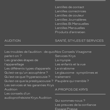
Lentilles de contact
Lentilles correctrices
Lentilles de couleur
Lentilles Journalières
Lentilles Bi Mensuelles
Lentilles Mensuelles
Produits d'entretien
AUDITION
SANTÉ, STYLES ET SERVICES
Les troubles de l’audition : de quoi
Nos Conseils Visagisme
parle-t-on ?
Services Krys
Les grandes étapes de
La myopie
l'appareillage
Les enfants et la vue
Les différents types d’appareils
Le strabisme
Qu’est-ce qu'un acouphène ?
Le glaucome : symptômes et
Qu'est-ce que l'hyperacousie ?
traitement
Qu’est-ce que la presbyacousie ?
Paupière qui tremble ?
Les services et les garanties Krys
Audition
A PROPOS DE KRYS
Les conseils d'un
audioprothésiste Krys Audition
Qui sommes-nous ?
Les preuves de la confiance
Espace Presse