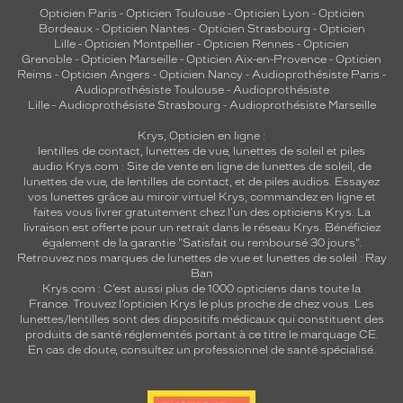
Opticien Paris
-
Opticien Toulouse
-
Opticien Lyon
-
Opticien
Bordeaux
-
Opticien Nantes
-
Opticien Strasbourg
-
Opticien
Lille
-
Opticien Montpellier
-
Opticien Rennes
-
Opticien
Grenoble
-
Opticien Marseille
-
Opticien Aix-en-Provence
-
Opticien
Reims
-
Opticien Angers
-
Opticien Nancy
-
Audioprothésiste Paris
-
Audioprothésiste Toulouse
-
Audioprothésiste
Lille
-
Audioprothésiste Strasbourg
-
Audioprothésiste Marseille
Krys, Opticien en ligne :
lentilles de contact
,
lunettes de vue
,
lunettes de soleil
et
piles
audio
Krys.com : Site de vente en ligne de lunettes de soleil, de
lunettes de vue, de
lentilles de contact
, et de piles audios. Essayez
vos lunettes grâce au miroir virtuel Krys, commandez en ligne et
faites vous livrer gratuitement chez l'un des opticiens Krys. La
livraison est offerte pour un retrait dans le réseau Krys. Bénéficiez
également de la garantie "Satisfait ou remboursé 30 jours".
Retrouvez nos marques de lunettes de vue et
lunettes de soleil : Ray
Ban
Krys.com : C’est aussi plus de 1000 opticiens dans toute la
France.
Trouvez l’opticien Krys le plus proche de chez vous
. Les
lunettes/lentilles sont des dispositifs médicaux qui constituent des
produits de santé réglementés portant à ce titre le marquage CE.
En cas de doute, consultez un professionnel de santé spécialisé.