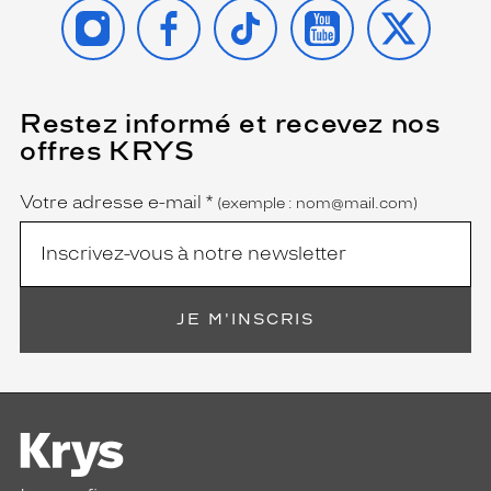
INSTAGRAM
FACEBOOK
TIKTOK
YOUTUBE
X
Restez informé et recevez nos
(Ce
champ
offres KRYS
est
Name
obligatoire)
Votre adresse e-mail
*
(exemple : nom@mail.com)
JE M'INSCRIS