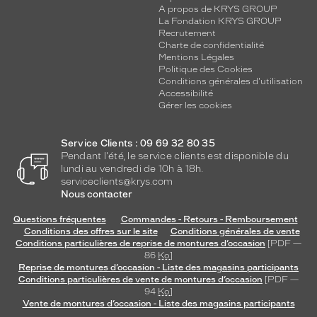
A propos de KRYS GROUP
La Fondation KRYS GROUP
Recrutement
Charte de confidentialité
Mentions Légales
Politique des Cookies
Conditions générales d'utilisation
Accessibilité
Gérer les cookies
Service Clients : 09 69 32 80 35
Pendant l'été, le service clients est disponible du
lundi au vendredi de 10h à 18h.
serviceclients@krys.com
Nous contacter
Questions fréquentes
Commandes - Retours - Remboursement
Conditions des offres sur le site
Conditions générales de vente
Conditions particulières de reprise de montures d’occasion
[PDF —
86
Ko
]
Reprise de montures d’occasion - Liste des magasins participants
Conditions particulières de vente de montures d’occasion
[PDF —
94
Ko
]
Vente de montures d’occasion - Liste des magasins participants