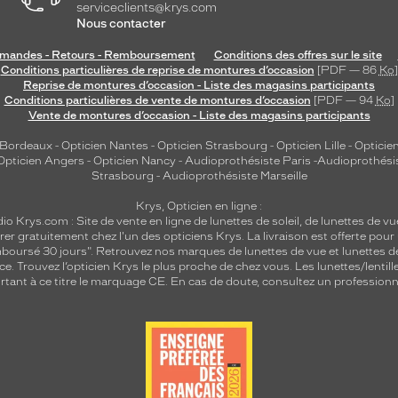
serviceclients@krys.com
Nous contacter
andes - Retours - Remboursement
Conditions des offres sur le site
Conditions particulières de reprise de montures d’occasion
[PDF — 86
Ko
]
Reprise de montures d’occasion - Liste des magasins participants
Conditions particulières de vente de montures d’occasion
[PDF — 94
Ko
]
Vente de montures d’occasion - Liste des magasins participants
 Bordeaux
-
Opticien Nantes
-
Opticien Strasbourg
-
Opticien Lille
-
Opticien
Opticien Angers
-
Opticien Nancy
-
Audioprothésiste Paris
-
Audioprothési
Strasbourg
-
Audioprothésiste Marseille
Krys, Opticien en ligne :
dio
Krys.com : Site de vente en ligne de lunettes de soleil, de lunettes de vu
rer gratuitement chez l'un des opticiens Krys. La livraison est offerte pour
emboursé 30 jours". Retrouvez nos marques de lunettes de vue et
lunettes d
nce.
Trouvez l’opticien Krys le plus proche de chez vous
. Les lunettes/lenti
tant à ce titre le marquage CE. En cas de doute, consultez un professionne