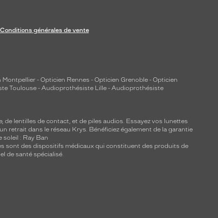
Conditions générales de vente
 Montpellier
-
Opticien Rennes
-
Opticien Grenoble
-
Opticien
ste Toulouse
-
Audioprothésiste Lille
-
Audioprothésiste
e, de
lentilles de contact
, et de piles audios. Essayez vos lunettes
 un retrait dans le réseau Krys. Bénéficiez également de la garantie
e soleil : Ray Ban
lles sont des dispositifs médicaux qui constituent des produits de
l de santé spécialisé.