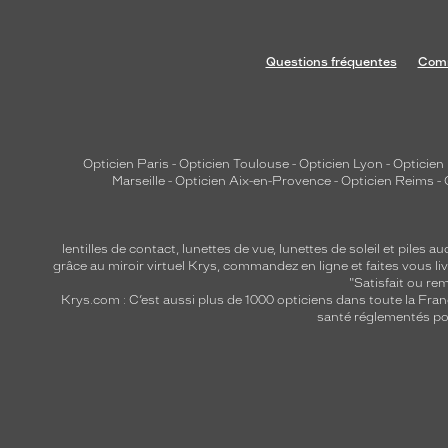
Questions fréquentes
Comm
Opticien Paris
-
Opticien Toulouse
-
Opticien Lyon
-
Opticien
Marseille
-
Opticien Aix-en-Provence
-
Opticien Reims
-
lentilles de contact
,
lunettes de vue
,
lunettes de soleil
et
piles au
grâce au miroir virtuel Krys, commandez en ligne et faites vous liv
"Satisfait ou r
Krys.com : C’est aussi plus de 1000 opticiens dans toute la Fra
santé réglementés por