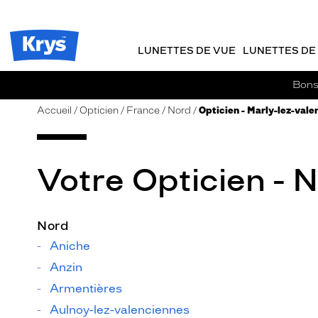
m
J
ER AU
TENU
y
e
CIPAL
Opticien
K
r
Krys
r
e
LUNETTES DE VUE
LUNETTES DE 
-
y
-
s
c
La
Bons 
o
confiance
m
vous
Accueil
Opticien
France
Nord
Opticien - Marly-lez-val
m
va
a
si
n
bien
d
Votre Opticien - 
e
Nord
Aniche
Anzin
Armentières
Aulnoy-lez-valenciennes