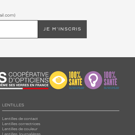
il.com)
JE M'INSCRIS
LENTILLES
Lentilles de contact
Lentilles correctrices
Lentilles de couleur
Lentilles Journalières