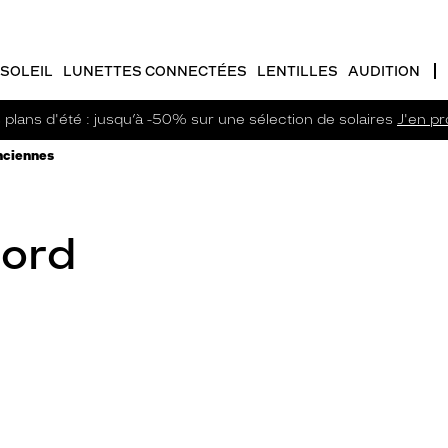
SOLEIL
LUNETTES CONNECTÉES
LENTILLES
AUDITION
plans d'été : jusqu’à -50% sur une sélection de solaires
J'en pro
enciennes
Nord