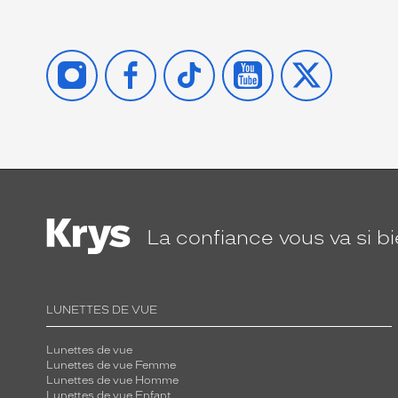
INSTAGRAM
FACEBOOK
TIKTOK
YOUTUBE
X
La confiance
vous va si b
LUNETTES DE VUE
Lunettes de vue
Lunettes de vue Femme
Lunettes de vue Homme
Lunettes de vue Enfant