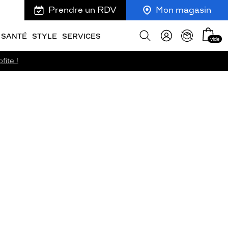
Prendre un RDV
Mon magasin
Mon
Afficher
SANTÉ
STYLE
SERVICES
vide
panie
la
recherche
fite !