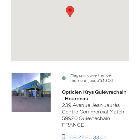
Voir
Magasin ouvert en ce
moment, jusqu’à 19:00
la
fiche
Opticien Krys Quiévrechain
- Hourdeau
239 Avenue Jean Jaurès
Centre Commercial Match
59920 Quiévrechain
FRANCE
03 27 26 33 64