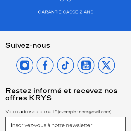
GARANTIE CASSE 2 ANS
Suivez-nous
INSTAGRAM
FACEBOOK
TIKTOK
YOUTUBE
X
Restez informé et recevez nos
(Ce
champ
offres KRYS
est
Name
obligatoire)
Votre adresse e-mail
*
(exemple : nom@mail.com)