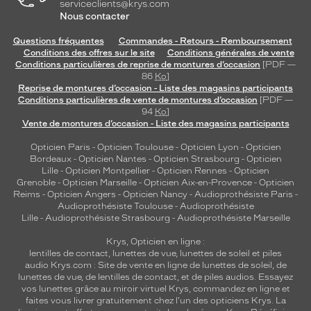
serviceclients@krys.com
Nous contacter
Questions fréquentes
Commandes - Retours - Remboursement
Conditions des offres sur le site
Conditions générales de vente
Conditions particulières de reprise de montures d’occasion
[PDF —
86
Ko
]
Reprise de montures d’occasion - Liste des magasins participants
Conditions particulières de vente de montures d’occasion
[PDF —
94
Ko
]
Vente de montures d’occasion - Liste des magasins participants
Opticien Paris
-
Opticien Toulouse
-
Opticien Lyon
-
Opticien
Bordeaux
-
Opticien Nantes
-
Opticien Strasbourg
-
Opticien
Lille
-
Opticien Montpellier
-
Opticien Rennes
-
Opticien
Grenoble
-
Opticien Marseille
-
Opticien Aix-en-Provence
-
Opticien
Reims
-
Opticien Angers
-
Opticien Nancy
-
Audioprothésiste Paris
-
Audioprothésiste Toulouse
-
Audioprothésiste
Lille
-
Audioprothésiste Strasbourg
-
Audioprothésiste Marseille
Krys, Opticien en ligne :
lentilles de contact
,
lunettes de vue
,
lunettes de soleil
et
piles
audio
Krys.com : Site de vente en ligne de lunettes de soleil, de
lunettes de vue, de
lentilles de contact
, et de piles audios. Essayez
vos lunettes grâce au miroir virtuel Krys, commandez en ligne et
faites vous livrer gratuitement chez l'un des opticiens Krys. La