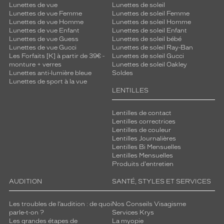
Lunettes de vue
Lunettes de soleil
Lunettes de vue Femme
Lunettes de soleil Femme
Lunettes de vue Homme
Lunettes de soleil Homme
Lunettes de vue Enfant
Lunettes de soleil Enfant
Lunettes de vue Guess
Lunettes de soleil bébé
Lunettes de vue Gucci
Lunettes de soleil Ray-Ban
Les Forfaits [K] à partir de 39€ -
Lunettes de soleil Gucci
monture + verres
Lunettes de soleil Oakley
Lunettes anti-lumière bleue
Soldes
Lunettes de sport à la vue
LENTILLES
Lentilles de contact
Lentilles correctrices
Lentilles de couleur
Lentilles Journalières
Lentilles Bi Mensuelles
Lentilles Mensuelles
Produits d'entretien
AUDITION
SANTÉ, STYLES ET SERVICES
Les troubles de l’audition : de quoi
Nos Conseils Visagisme
parle-t-on ?
Services Krys
Les grandes étapes de
La myopie