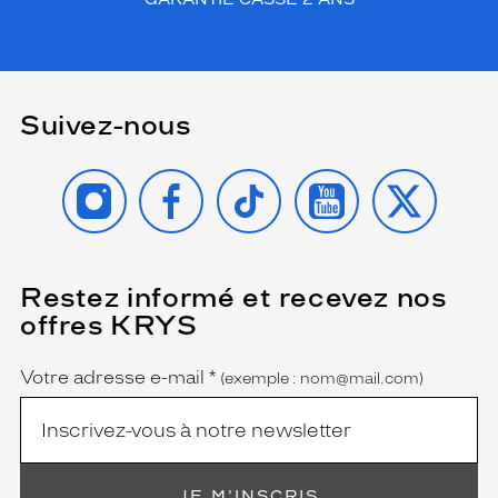
Suivez-nous
INSTAGRAM
FACEBOOK
TIKTOK
YOUTUBE
X
Restez informé et recevez nos
(Ce
champ
offres KRYS
est
Name
obligatoire)
Votre adresse e-mail
*
(exemple : nom@mail.com)
JE M'INSCRIS