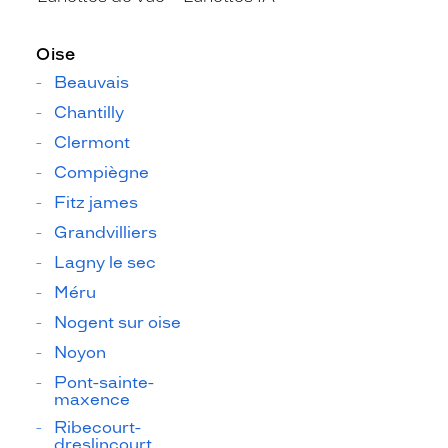
Oise
Beauvais
Chantilly
Clermont
Compiègne
Fitz james
Grandvilliers
Lagny le sec
Méru
Nogent sur oise
Noyon
Pont-sainte-
maxence
Ribecourt-
dreslincourt