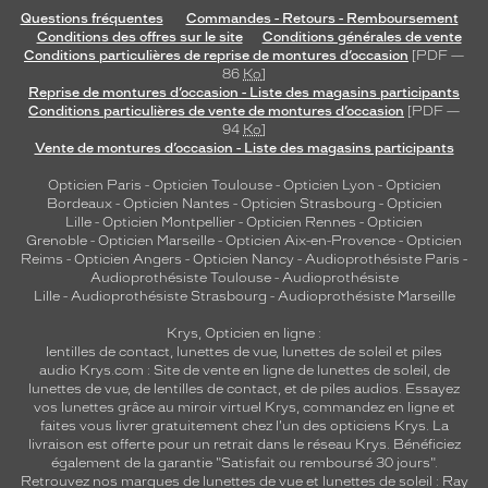
Questions fréquentes
Commandes - Retours - Remboursement
Conditions des offres sur le site
Conditions générales de vente
Conditions particulières de reprise de montures d’occasion
[PDF —
86
Ko
]
Reprise de montures d’occasion - Liste des magasins participants
Conditions particulières de vente de montures d’occasion
[PDF —
94
Ko
]
Vente de montures d’occasion - Liste des magasins participants
Opticien Paris
-
Opticien Toulouse
-
Opticien Lyon
-
Opticien
Bordeaux
-
Opticien Nantes
-
Opticien Strasbourg
-
Opticien
Lille
-
Opticien Montpellier
-
Opticien Rennes
-
Opticien
Grenoble
-
Opticien Marseille
-
Opticien Aix-en-Provence
-
Opticien
Reims
-
Opticien Angers
-
Opticien Nancy
-
Audioprothésiste Paris
-
Audioprothésiste Toulouse
-
Audioprothésiste
Lille
-
Audioprothésiste Strasbourg
-
Audioprothésiste Marseille
Krys, Opticien en ligne :
lentilles de contact
,
lunettes de vue
,
lunettes de soleil
et
piles
audio
Krys.com : Site de vente en ligne de lunettes de soleil, de
lunettes de vue, de
lentilles de contact
, et de piles audios. Essayez
vos lunettes grâce au miroir virtuel Krys, commandez en ligne et
faites vous livrer gratuitement chez l'un des opticiens Krys. La
livraison est offerte pour un retrait dans le réseau Krys. Bénéficiez
également de la garantie "Satisfait ou remboursé 30 jours".
Retrouvez nos marques de lunettes de vue et
lunettes de soleil : Ray