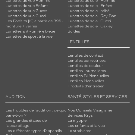
Lunettes de vue Homme
Lunettes de soleil Homme
Lunettes de vue Enfant
Lunettes de soleil Enfant
Lunettes de vue Guess
Lunettes de soleil bébé
Lunettes de vue Gucci
Lunettes de soleil Ray-Ban
Les Forfaits [K] à partir de 39€ -
Lunettes de soleil Gucci
monture + verres
Lunettes de soleil Oakley
Lunettes anti-lumière bleue
Soldes
Lunettes de sport à la vue
LENTILLES
Lentilles de contact
Lentilles correctrices
Lentilles de couleur
Lentilles Journalières
Lentilles Bi Mensuelles
Lentilles Mensuelles
Produits d'entretien
AUDITION
SANTÉ, STYLES ET SERVICES
Les troubles de l’audition : de quoi
Nos Conseils Visagisme
parle-t-on ?
Services Krys
Les grandes étapes de
La myopie
l'appareillage
Les enfants et la vue
Les différents types d’appareils
Le strabisme