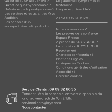
Qu’est-ce qu'un acouphène ?
Le glaucome : symptômes et
Qu'est-ce que l'hyperacousie ?
traitement
Qu’est-ce que la presbyacousie ?
Paupière qui tremble ?
Les services et les garanties Krys
Audition
A PROPOS DE KRYS
Les conseils d'un
audioprothésiste Krys Audition
Qui sommes-nous ?
Les preuves de la confiance
Espace Presse
A propos de KRYS GROUP
La Fondation KRYS GROUP
Recrutement
Charte de confidentialité
Mentions Légales
Politique des Cookies
Conditions générales d'utilisation
Accessibilité
Gérer les cookies
Service Clients : 09 69 32 80 35
Pendant l'été, le service clients est disponible du
lundi au vendredi de 10h à 18h.
serviceclients@krys.com
Nous contacter