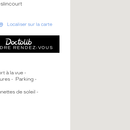
slincourt
Localiser sur la carte
DRE RENDEZ‑VOUS
rt à la vue
ures
Parking
nettes de soleil