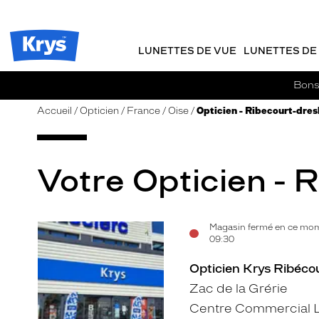
m
J
ER AU
TENU
y
e
CIPAL
Opticien
K
r
Krys
r
e
LUNETTES DE VUE
LUNETTES DE 
-
y
-
s
c
La
Bons 
o
confiance
m
vous
Accueil
Opticien
France
Oise
Opticien - Ribecourt-dres
m
va
a
si
n
bien
d
Votre Opticien - 
e
Magasin fermé en ce mom
Voir
09:30
la
Opticien Krys Ribécou
fiche
Zac de la Grérie
Centre Commercial L