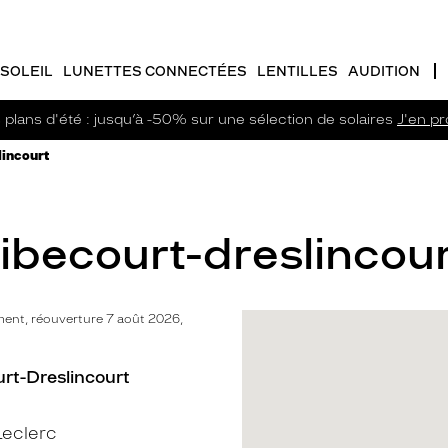
SOLEIL
LUNETTES CONNECTÉES
LENTILLES
AUDITION
plans d'été : jusqu’à -50% sur une sélection de solaires
J'en pro
lincourt
Ribecourt-dreslincour
ent, réouverture 7 août 2026,
rt-Dreslincourt
eclerc