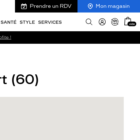
Prendre un RDV
Mon magasin
Mon
Afficher
SANTÉ
STYLE
SERVICES
vide
panie
la
recherche
fite !
t (60)