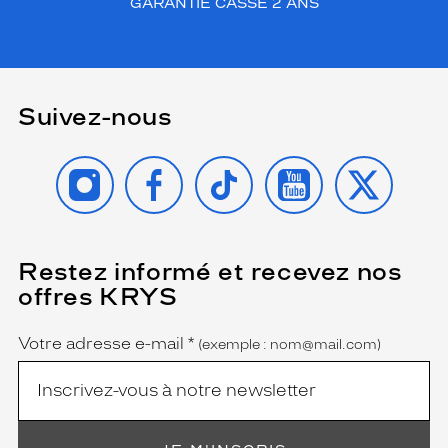
GARANTIE CASSE 2 ANS
Suivez-nous
INSTAGRAM
FACEBOOK
TIKTOK
YOUTUBE
X
Restez informé et recevez nos
(Ce
champ
offres KRYS
est
Name
obligatoire)
Votre adresse e-mail
*
(exemple : nom@mail.com)