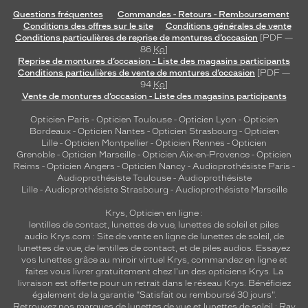
Questions fréquentes
Commandes - Retours - Remboursement
Conditions des offres sur le site
Conditions générales de vente
Conditions particulières de reprise de montures d’occasion
[PDF —
86
Ko
]
Reprise de montures d’occasion - Liste des magasins participants
Conditions particulières de vente de montures d’occasion
[PDF —
94
Ko
]
Vente de montures d’occasion - Liste des magasins participants
Opticien Paris
-
Opticien Toulouse
-
Opticien Lyon
-
Opticien
Bordeaux
-
Opticien Nantes
-
Opticien Strasbourg
-
Opticien
Lille
-
Opticien Montpellier
-
Opticien Rennes
-
Opticien
Grenoble
-
Opticien Marseille
-
Opticien Aix-en-Provence
-
Opticien
Reims
-
Opticien Angers
-
Opticien Nancy
-
Audioprothésiste Paris
-
Audioprothésiste Toulouse
-
Audioprothésiste
Lille
-
Audioprothésiste Strasbourg
-
Audioprothésiste Marseille
Krys, Opticien en ligne :
lentilles de contact
,
lunettes de vue
,
lunettes de soleil
et
piles
audio
Krys.com : Site de vente en ligne de lunettes de soleil, de
lunettes de vue, de
lentilles de contact
, et de piles audios. Essayez
vos lunettes grâce au miroir virtuel Krys, commandez en ligne et
faites vous livrer gratuitement chez l'un des opticiens Krys. La
livraison est offerte pour un retrait dans le réseau Krys. Bénéficiez
également de la garantie "Satisfait ou remboursé 30 jours".
Retrouvez nos marques de lunettes de vue et
lunettes de soleil : Ray