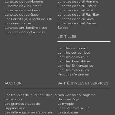
Lunettes de vue Homme
Lunettes de soleil Homme
Lunettes de vue Enfant
Lunettes de soleil Enfant
Lunettes de vue Guess
Lunettes de soleil bébé
Lunettes de vue Gucci
Lunettes de soleil Ray-Ban
Les Forfaits [K] à partir de 39€ -
Lunettes de soleil Gucci
monture + verres
Lunettes de soleil Oakley
Lunettes anti-lumière bleue
Soldes
Lunettes de sport à la vue
LENTILLES
Lentilles de contact
Lentilles correctrices
Lentilles de couleur
Lentilles Journalières
Lentilles Bi Mensuelles
Lentilles Mensuelles
Produits d'entretien
AUDITION
SANTÉ, STYLES ET SERVICES
Les troubles de l’audition : de quoi
Nos Conseils Visagisme
parle-t-on ?
Services Krys
Les grandes étapes de
La myopie
l'appareillage
Les enfants et la vue
Les différents types d’appareils
Le strabisme