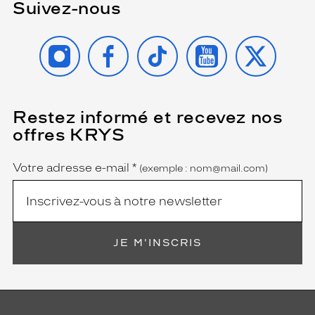
Suivez-nous
INSTAGRAM
FACEBOOK
TIKTOK
YOUTUBE
X
Restez informé et recevez nos
(Ce
champ
offres KRYS
est
Name
obligatoire)
Votre adresse e-mail
*
(exemple : nom@mail.com)
JE M'INSCRIS