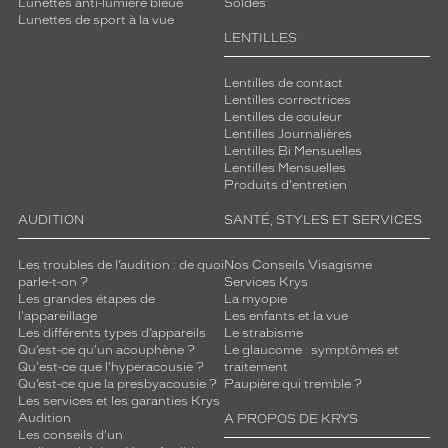
Lunettes anti-lumière bleue
Soldes
Lunettes de sport à la vue
LENTILLES
Lentilles de contact
Lentilles correctrices
Lentilles de couleur
Lentilles Journalières
Lentilles Bi Mensuelles
Lentilles Mensuelles
Produits d'entretien
AUDITION
SANTÉ, STYLES ET SERVICES
Les troubles de l’audition : de quoi
Nos Conseils Visagisme
parle-t-on ?
Services Krys
Les grandes étapes de
La myopie
l'appareillage
Les enfants et la vue
Les différents types d’appareils
Le strabisme
Qu’est-ce qu'un acouphène ?
Le glaucome : symptômes et
Qu'est-ce que l'hyperacousie ?
traitement
Qu’est-ce que la presbyacousie ?
Paupière qui tremble ?
Les services et les garanties Krys
Audition
A PROPOS DE KRYS
Les conseils d'un