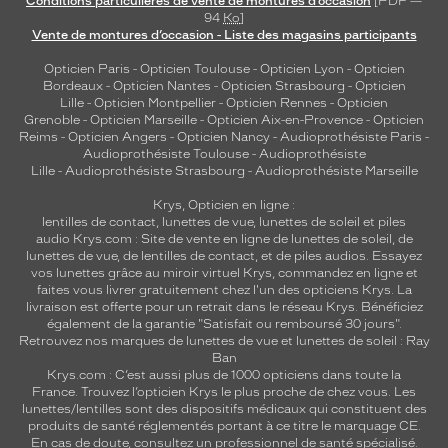
Conditions particulières de vente de montures d’occasion
[PDF —
94
Ko
]
Vente de montures d’occasion - Liste des magasins participants
Opticien Paris
-
Opticien Toulouse
-
Opticien Lyon
-
Opticien
Bordeaux
-
Opticien Nantes
-
Opticien Strasbourg
-
Opticien
Lille
-
Opticien Montpellier
-
Opticien Rennes
-
Opticien
Grenoble
-
Opticien Marseille
-
Opticien Aix-en-Provence
-
Opticien
Reims
-
Opticien Angers
-
Opticien Nancy
-
Audioprothésiste Paris
-
Audioprothésiste Toulouse
-
Audioprothésiste
Lille
-
Audioprothésiste Strasbourg
-
Audioprothésiste Marseille
Krys, Opticien en ligne :
lentilles de contact
,
lunettes de vue
,
lunettes de soleil
et
piles
audio
Krys.com : Site de vente en ligne de lunettes de soleil, de
lunettes de vue, de
lentilles de contact
, et de piles audios. Essayez
vos lunettes grâce au miroir virtuel Krys, commandez en ligne et
faites vous livrer gratuitement chez l'un des opticiens Krys. La
livraison est offerte pour un retrait dans le réseau Krys. Bénéficiez
également de la garantie "Satisfait ou remboursé 30 jours".
Retrouvez nos marques de lunettes de vue et
lunettes de soleil : Ray
Ban
Krys.com : C’est aussi plus de 1000 opticiens dans toute la
France.
Trouvez l’opticien Krys le plus proche de chez vous
. Les
lunettes/lentilles sont des dispositifs médicaux qui constituent des
produits de santé réglementés portant à ce titre le marquage CE.
En cas de doute, consultez un professionnel de santé spécialisé.