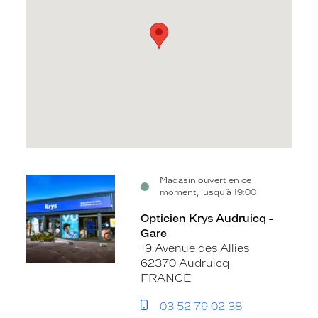
Voir
Magasin ouvert en ce
moment, jusqu’à 19:00
la
fiche
Opticien Krys Audruicq -
Gare
19 Avenue des Allies
62370 Audruicq
FRANCE
03 52 79 02 38