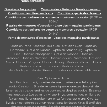
Nous contacter
Questions fréquentes
Commandes - Retours - Remboursement
Conditions des offres sur le site
Conditions générales de vente
Conditions particulières de reprise de montures d’occasion
[PDF —
86
Ko
]
Reprise de montures d’occasion - Liste des magasins participants
Conditions particulières de vente de montures d’occasion
[PDF —
94
Ko
]
Vente de montures d’occasion - Liste des magasins participants
Opticien Paris
-
Opticien Toulouse
-
Opticien Lyon
-
Opticien
Bordeaux
-
Opticien Nantes
-
Opticien Strasbourg
-
Opticien
Lille
-
Opticien Montpellier
-
Opticien Rennes
-
Opticien
Grenoble
-
Opticien Marseille
-
Opticien Aix-en-Provence
-
Opticien
Reims
-
Opticien Angers
-
Opticien Nancy
-
Audioprothésiste Paris
-
Audioprothésiste Toulouse
-
Audioprothésiste
Lille
-
Audioprothésiste Strasbourg
-
Audioprothésiste Marseille
Krys, Opticien en ligne :
lentilles de contact
,
lunettes de vue
,
lunettes de soleil
et
piles
audio
Krys.com : Site de vente en ligne de lunettes de soleil, de
lunettes de vue, de
lentilles de contact
, et de piles audios. Essayez
vos lunettes grâce au miroir virtuel Krys, commandez en ligne et
faites vous livrer gratuitement chez l'un des opticiens Krys. La
livraison est offerte pour un retrait dans le réseau Krys. Bénéficiez
également de la garantie "Satisfait ou remboursé 30 jours".