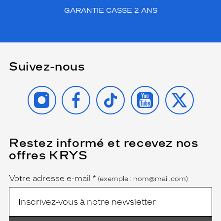
GARANTIE CASSE 2 ANS
Suivez-nous
INSTAGRAM
FACEBOOK
TIKTOK
YOUTUBE
X
Restez informé et recevez nos
(Ce
champ
offres KRYS
est
Name
obligatoire)
Votre adresse e-mail
*
(exemple : nom@mail.com)