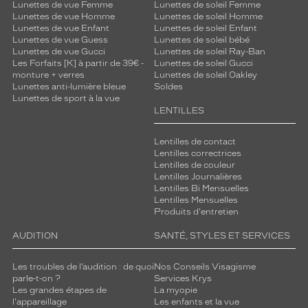
Lunettes de vue Femme
Lunettes de soleil Femme
Lunettes de vue Homme
Lunettes de soleil Homme
Lunettes de vue Enfant
Lunettes de soleil Enfant
Lunettes de vue Guess
Lunettes de soleil bébé
Lunettes de vue Gucci
Lunettes de soleil Ray-Ban
Les Forfaits [K] à partir de 39€ -
Lunettes de soleil Gucci
monture + verres
Lunettes de soleil Oakley
Lunettes anti-lumière bleue
Soldes
Lunettes de sport à la vue
LENTILLES
Lentilles de contact
Lentilles correctrices
Lentilles de couleur
Lentilles Journalières
Lentilles Bi Mensuelles
Lentilles Mensuelles
Produits d'entretien
AUDITION
SANTÉ, STYLES ET SERVICES
Les troubles de l’audition : de quoi
Nos Conseils Visagisme
parle-t-on ?
Services Krys
Les grandes étapes de
La myopie
l'appareillage
Les enfants et la vue