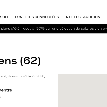
SOLEIL
LUNETTES CONNECTÉES
LENTILLES
AUDITION
plans d'été : jusqu’à -50% sur une sélection de solaires
J'en pro
ens (62)
ent, réouverture 10 août 2026,
Centre
s