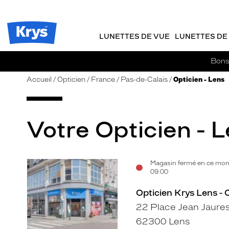
m
J
ER AU
TENU
y
e
CIPAL
Opticien
K
r
Krys
r
e
LUNETTES DE VUE
LUNETTES DE 
-
y
-
s
c
La
Bons 
o
confiance
m
vous
Accueil
Opticien
France
Pas-de-Calais
Opticien - Lens
m
va
a
si
n
bien
d
Votre Opticien - L
e
Magasin fermé en ce mom
Voir
09:00
la
Opticien Krys Lens - 
fiche
22 Place Jean Jaure
62300 Lens