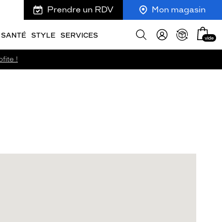
Prendre un RDV
Mon magasin
Mon
Afficher
SANTÉ
STYLE
SERVICES
vide
panie
la
recherche
fite !