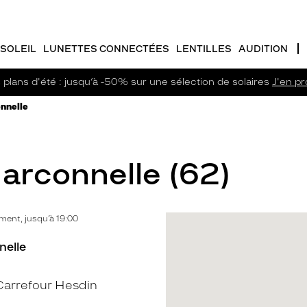
SOLEIL
LUNETTES CONNECTÉES
LENTILLES
AUDITION
plans d'été : jusqu’à -50% sur une sélection de solaires
J'en pro
onnelle
Marconnelle (62)
ent, jusqu’à 19:00
nelle
arrefour Hesdin