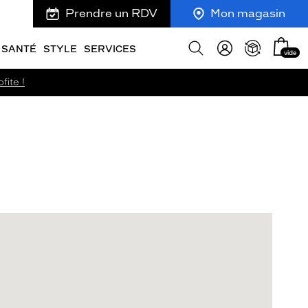
Prendre un RDV
Mon magasin
Mon
Afficher
SANTÉ
STYLE
SERVICES
vide
panie
la
recherche
fite !