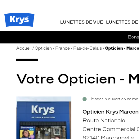
m
J
ER AU
TENU
y
e
CIPAL
Opticien
K
r
Krys
r
e
LUNETTES DE VUE
LUNETTES DE 
-
y
-
s
c
La
Bons 
o
confiance
m
vous
Accueil
Opticien
France
Pas-de-Calais
Opticien - Marc
m
va
a
si
n
bien
d
Votre Opticien - 
e
Magasin ouvert en ce mom
Voir
la
Opticien Krys Marcon
fiche
Route Nationale
Centre Commercial C
62140 Marconnelle