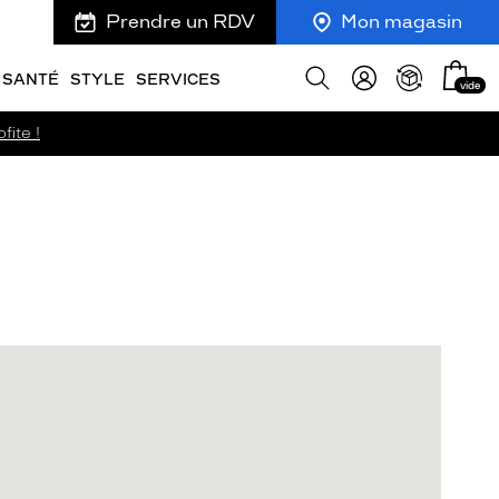
Prendre un RDV
Mon magasin
Mon
Afficher
SANTÉ
STYLE
SERVICES
vide
panie
la
recherche
fite !