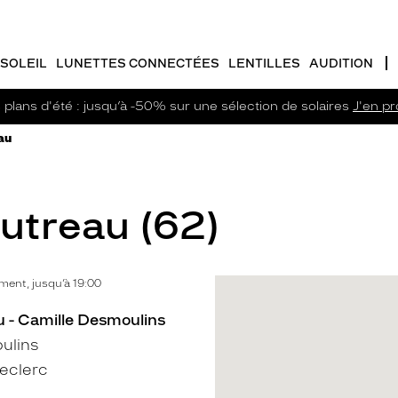
SOLEIL
LUNETTES CONNECTÉES
LENTILLES
AUDITION
plans d'été : jusqu’à -50% sur une sélection de solaires
J'en pro
au
Outreau (62)
ent, jusqu’à 19:00
u - Camille Desmoulins
ulins
eclerc