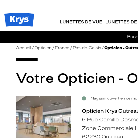
m
J
ER AU
TENU
y
e
CIPAL
Opticien
K
r
Krys
r
e
LUNETTES DE VUE
LUNETTES DE 
-
y
-
s
c
La
Bons 
o
confiance
m
vous
Accueil
Opticien
France
Pas-de-Calais
Opticien - Outre
m
va
a
si
n
bien
d
Votre Opticien - 
e
Magasin ouvert en ce mom
Voir
la
Opticien Krys Outrea
fiche
6 Rue Camille Desmo
Zone Commerciale L
62230 Outreau