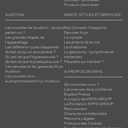
Lentilles Mensuelles
Produits d'entretien
AUDITION
SANTÉ, STYLES ET SERVICES
Les troubles de l’audition : de quoi
Nos Conseils Visagisme
parle-t-on ?
Services Krys
Les grandes étapes de
La myopie
l'appareillage
Les enfants et la vue
Les différents types d’appareils
Le strabisme
Qu’est-ce qu'un acouphène ?
Le glaucome : symptômes et
Qu'est-ce que l'hyperacousie ?
traitement
Qu’est-ce que la presbyacousie ?
Paupière qui tremble ?
Les services et les garanties Krys
Audition
A PROPOS DE KRYS
Les conseils d'un
audioprothésiste Krys Audition
Qui sommes-nous ?
Les preuves de la confiance
Espace Presse
A propos de KRYS GROUP
La Fondation KRYS GROUP
Recrutement
Charte de confidentialité
Mentions Légales
Politique des Cookies