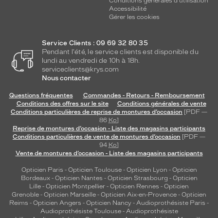
Conditions générales d'utilisation
Accessibilité
Gérer les cookies
Service Clients : 09 69 32 80 35
Pendant l'été, le service clients est disponible du
lundi au vendredi de 10h à 18h.
serviceclients@krys.com
Nous contacter
Questions fréquentes
Commandes - Retours - Remboursement
Conditions des offres sur le site
Conditions générales de vente
Conditions particulières de reprise de montures d’occasion
[PDF —
86
Ko
]
Reprise de montures d’occasion - Liste des magasins participants
Conditions particulières de vente de montures d’occasion
[PDF —
94
Ko
]
Vente de montures d’occasion - Liste des magasins participants
Opticien Paris
-
Opticien Toulouse
-
Opticien Lyon
-
Opticien
Bordeaux
-
Opticien Nantes
-
Opticien Strasbourg
-
Opticien
Lille
-
Opticien Montpellier
-
Opticien Rennes
-
Opticien
Grenoble
-
Opticien Marseille
-
Opticien Aix-en-Provence
-
Opticien
Reims
-
Opticien Angers
-
Opticien Nancy
-
Audioprothésiste Paris
-
Audioprothésiste Toulouse
-
Audioprothésiste