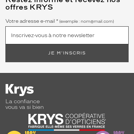
champ
offres KRYS
est
Name
obligatoire)
Votre adresse e-mail
*
(exemple : nom@mail.com)
JE M'INSCRIS
La confiance
vous va si bien