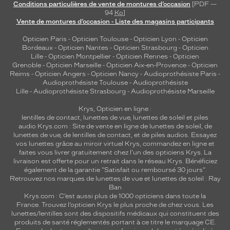
Conditions particulières de vente de montures d’occasion
[PDF —
94
Ko
]
Vente de montures d’occasion - Liste des magasins participants
Opticien Paris
-
Opticien Toulouse
-
Opticien Lyon
-
Opticien
Bordeaux
-
Opticien Nantes
-
Opticien Strasbourg
-
Opticien
Lille
-
Opticien Montpellier
-
Opticien Rennes
-
Opticien
Grenoble
-
Opticien Marseille
-
Opticien Aix-en-Provence
-
Opticien
Reims
-
Opticien Angers
-
Opticien Nancy
-
Audioprothésiste Paris
-
Audioprothésiste Toulouse
-
Audioprothésiste
Lille
-
Audioprothésiste Strasbourg
-
Audioprothésiste Marseille
Krys, Opticien en ligne :
lentilles de contact
,
lunettes de vue
,
lunettes de soleil
et
piles
audio
Krys.com : Site de vente en ligne de lunettes de soleil, de
lunettes de vue, de
lentilles de contact
, et de piles audios. Essayez
vos lunettes grâce au miroir virtuel Krys, commandez en ligne et
faites vous livrer gratuitement chez l'un des opticiens Krys. La
livraison est offerte pour un retrait dans le réseau Krys. Bénéficiez
également de la garantie "Satisfait ou remboursé 30 jours".
Retrouvez nos marques de lunettes de vue et
lunettes de soleil : Ray
Ban
Krys.com : C’est aussi plus de 1000 opticiens dans toute la
France.
Trouvez l’opticien Krys le plus proche de chez vous
. Les
lunettes/lentilles sont des dispositifs médicaux qui constituent des
produits de santé réglementés portant à ce titre le marquage CE.