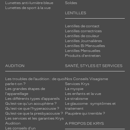
Lunettes anti-lumière bleue
Soldes
Lunettes de sport à la vue
LENTILLES
Lentilles de contact
Lentilles correctrices
Lentilles de couleur
Lentilles Journalières
Lentilles Bi Mensuelles
Lentilles Mensuelles
Produits d'entretien
AUDITION
SANTÉ, STYLES ET SERVICES
Les troubles de l’audition : de quoi
Nos Conseils Visagisme
parle-t-on ?
Services Krys
Les grandes étapes de
La myopie
l'appareillage
Les enfants et la vue
Les différents types d’appareils
Le strabisme
Qu’est-ce qu'un acouphène ?
Le glaucome : symptômes et
Qu'est-ce que l'hyperacousie ?
traitement
Qu’est-ce que la presbyacousie ?
Paupière qui tremble ?
Les services et les garanties Krys
Audition
A PROPOS DE KRYS
Les conseils d'un