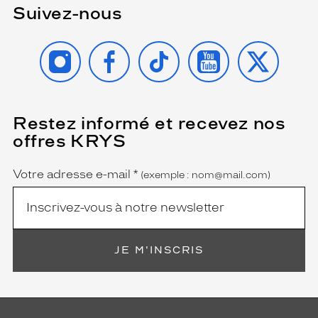
Suivez-nous
INSTAGRAM
FACEBOOK
TIKTOK
YOUTUBE
X
Restez informé et recevez nos
(Ce
champ
offres KRYS
est
Name
obligatoire)
Votre adresse e-mail
*
(exemple : nom@mail.com)
JE M'INSCRIS