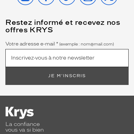
Restez informé et recevez nos
(Ce
champ
offres KRYS
est
Name
obligatoire)
Votre adresse e-mail
*
(exemple : nom@mail.com)
JE M'INSCRIS
La confiance
vous va si bien