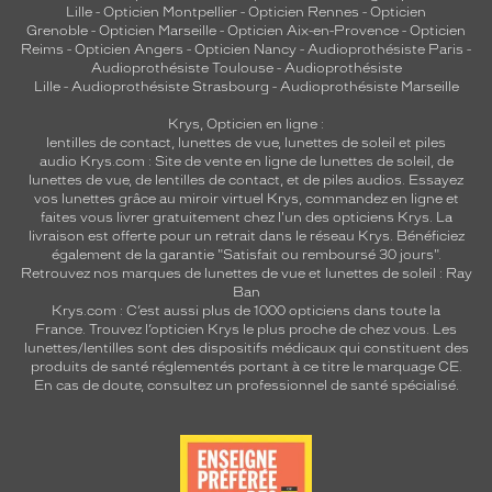
Lille
-
Opticien Montpellier
-
Opticien Rennes
-
Opticien
Grenoble
-
Opticien Marseille
-
Opticien Aix-en-Provence
-
Opticien
Reims
-
Opticien Angers
-
Opticien Nancy
-
Audioprothésiste Paris
-
Audioprothésiste Toulouse
-
Audioprothésiste
Lille
-
Audioprothésiste Strasbourg
-
Audioprothésiste Marseille
Krys, Opticien en ligne :
lentilles de contact
,
lunettes de vue
,
lunettes de soleil
et
piles
audio
Krys.com : Site de vente en ligne de lunettes de soleil, de
lunettes de vue, de
lentilles de contact
, et de piles audios. Essayez
vos lunettes grâce au miroir virtuel Krys, commandez en ligne et
faites vous livrer gratuitement chez l'un des opticiens Krys. La
livraison est offerte pour un retrait dans le réseau Krys. Bénéficiez
également de la garantie "Satisfait ou remboursé 30 jours".
Retrouvez nos marques de lunettes de vue et
lunettes de soleil : Ray
Ban
Krys.com : C’est aussi plus de 1000 opticiens dans toute la
France.
Trouvez l’opticien Krys le plus proche de chez vous
. Les
lunettes/lentilles sont des dispositifs médicaux qui constituent des
produits de santé réglementés portant à ce titre le marquage CE.
En cas de doute, consultez un professionnel de santé spécialisé.