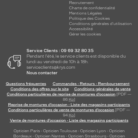
Recrutement
Charte de confidentialité
Mentions Légales
Politique des Cookies
Conditions générales d'utilisation
Accessibilité
Gérer les cookies
Service Clients : 09 69 32 80 35
Pendant l'été, le service clients est disponible du
lundi au vendredi de 10h à 18h.
serviceclients@krys.com
Nous contacter
Questions fréquentes
Commandes - Retours - Remboursement
Conditions des offres sur le site
Conditions générales de vente
Conditions particulières de reprise de montures d’occasion
[PDF —
86
Ko
]
Reprise de montures d’occasion - Liste des magasins participants
Conditions particulières de vente de montures d’occasion
[PDF —
94
Ko
]
Vente de montures d’occasion - Liste des magasins participants
Opticien Paris
-
Opticien Toulouse
-
Opticien Lyon
-
Opticien
Bordeaux
-
Opticien Nantes
-
Opticien Strasbourg
-
Opticien