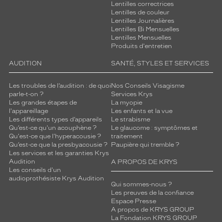
Lentilles correctrices
Lentilles de couleur
Lentilles Journalières
Lentilles Bi Mensuelles
Lentilles Mensuelles
Produits d'entretien
AUDITION
SANTÉ, STYLES ET SERVICES
Les troubles de l’audition : de quoi
Nos Conseils Visagisme
parle-t-on ?
Services Krys
Les grandes étapes de
La myopie
l'appareillage
Les enfants et la vue
Les différents types d’appareils
Le strabisme
Qu’est-ce qu'un acouphène ?
Le glaucome : symptômes et
Qu'est-ce que l'hyperacousie ?
traitement
Qu’est-ce que la presbyacousie ?
Paupière qui tremble ?
Les services et les garanties Krys
Audition
A PROPOS DE KRYS
Les conseils d'un
audioprothésiste Krys Audition
Qui sommes-nous ?
Les preuves de la confiance
Espace Presse
A propos de KRYS GROUP
La Fondation KRYS GROUP