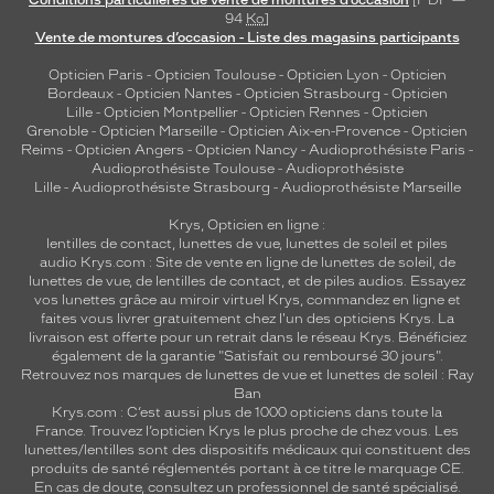
Conditions particulières de vente de montures d’occasion
[PDF —
94
Ko
]
Vente de montures d’occasion - Liste des magasins participants
Opticien Paris
-
Opticien Toulouse
-
Opticien Lyon
-
Opticien
Bordeaux
-
Opticien Nantes
-
Opticien Strasbourg
-
Opticien
Lille
-
Opticien Montpellier
-
Opticien Rennes
-
Opticien
Grenoble
-
Opticien Marseille
-
Opticien Aix-en-Provence
-
Opticien
Reims
-
Opticien Angers
-
Opticien Nancy
-
Audioprothésiste Paris
-
Audioprothésiste Toulouse
-
Audioprothésiste
Lille
-
Audioprothésiste Strasbourg
-
Audioprothésiste Marseille
Krys, Opticien en ligne :
lentilles de contact
,
lunettes de vue
,
lunettes de soleil
et
piles
audio
Krys.com : Site de vente en ligne de lunettes de soleil, de
lunettes de vue, de
lentilles de contact
, et de piles audios. Essayez
vos lunettes grâce au miroir virtuel Krys, commandez en ligne et
faites vous livrer gratuitement chez l'un des opticiens Krys. La
livraison est offerte pour un retrait dans le réseau Krys. Bénéficiez
également de la garantie "Satisfait ou remboursé 30 jours".
Retrouvez nos marques de lunettes de vue et
lunettes de soleil : Ray
Ban
Krys.com : C’est aussi plus de 1000 opticiens dans toute la
France.
Trouvez l’opticien Krys le plus proche de chez vous
. Les
lunettes/lentilles sont des dispositifs médicaux qui constituent des
produits de santé réglementés portant à ce titre le marquage CE.
En cas de doute, consultez un professionnel de santé spécialisé.