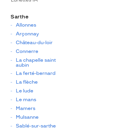
Sarthe
Allonnes
Arçonnay
Château-du-loir
Connerre
La chapelle saint
aubin
La ferté-bernard
La flèche
Le lude
Le mans
Mamers
Mulsanne
Sablé-sur-sarthe