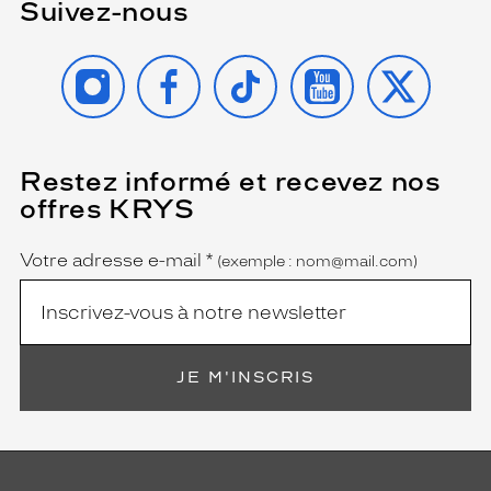
Suivez-nous
INSTAGRAM
FACEBOOK
TIKTOK
YOUTUBE
X
Restez informé et recevez nos
(Ce
champ
offres KRYS
est
Name
obligatoire)
Votre adresse e-mail
*
(exemple : nom@mail.com)
JE M'INSCRIS