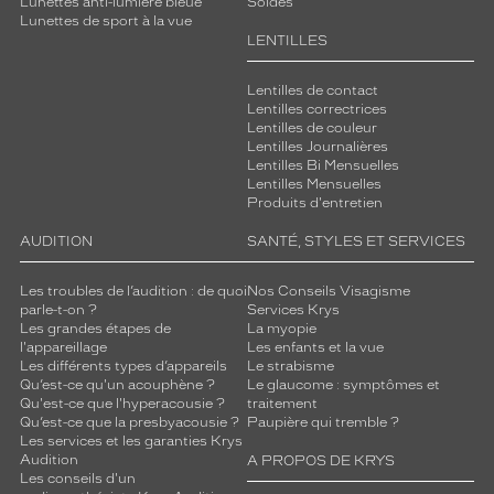
Lunettes anti-lumière bleue
Soldes
Lunettes de sport à la vue
LENTILLES
Lentilles de contact
Lentilles correctrices
Lentilles de couleur
Lentilles Journalières
Lentilles Bi Mensuelles
Lentilles Mensuelles
Produits d'entretien
AUDITION
SANTÉ, STYLES ET SERVICES
Les troubles de l’audition : de quoi
Nos Conseils Visagisme
parle-t-on ?
Services Krys
Les grandes étapes de
La myopie
l'appareillage
Les enfants et la vue
Les différents types d’appareils
Le strabisme
Qu’est-ce qu'un acouphène ?
Le glaucome : symptômes et
Qu'est-ce que l'hyperacousie ?
traitement
Qu’est-ce que la presbyacousie ?
Paupière qui tremble ?
Les services et les garanties Krys
Audition
A PROPOS DE KRYS
Les conseils d'un