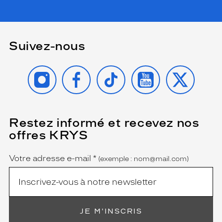
Suivez-nous
INSTAGRAM
FACEBOOK
TIKTOK
YOUTUBE
X
Restez informé et recevez nos
(Ce
champ
offres KRYS
est
Name
obligatoire)
Votre adresse e-mail
*
(exemple : nom@mail.com)
JE M'INSCRIS