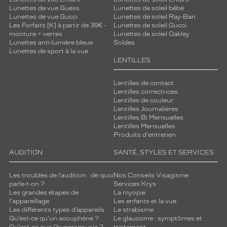
Lunettes de vue Guess
Lunettes de soleil bébé
Lunettes de vue Gucci
Lunettes de soleil Ray-Ban
Les Forfaits [K] à partir de 39€ -
Lunettes de soleil Gucci
monture + verres
Lunettes de soleil Oakley
Lunettes anti-lumière bleue
Soldes
Lunettes de sport à la vue
LENTILLES
Lentilles de contact
Lentilles correctrices
Lentilles de couleur
Lentilles Journalières
Lentilles Bi Mensuelles
Lentilles Mensuelles
Produits d'entretien
AUDITION
SANTÉ, STYLES ET SERVICES
Les troubles de l’audition : de quoi
Nos Conseils Visagisme
parle-t-on ?
Services Krys
Les grandes étapes de
La myopie
l'appareillage
Les enfants et la vue
Les différents types d’appareils
Le strabisme
Qu’est-ce qu'un acouphène ?
Le glaucome : symptômes et