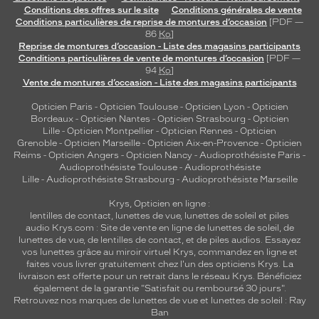
Conditions des offres sur le site
Conditions générales de vente
Conditions particulières de reprise de montures d’occasion
[PDF —
86
Ko
]
Reprise de montures d’occasion - Liste des magasins participants
Conditions particulières de vente de montures d’occasion
[PDF —
94
Ko
]
Vente de montures d’occasion - Liste des magasins participants
Opticien Paris
-
Opticien Toulouse
-
Opticien Lyon
-
Opticien
Bordeaux
-
Opticien Nantes
-
Opticien Strasbourg
-
Opticien
Lille
-
Opticien Montpellier
-
Opticien Rennes
-
Opticien
Grenoble
-
Opticien Marseille
-
Opticien Aix-en-Provence
-
Opticien
Reims
-
Opticien Angers
-
Opticien Nancy
-
Audioprothésiste Paris
-
Audioprothésiste Toulouse
-
Audioprothésiste
Lille
-
Audioprothésiste Strasbourg
-
Audioprothésiste Marseille
Krys, Opticien en ligne :
lentilles de contact
,
lunettes de vue
,
lunettes de soleil
et
piles
audio
Krys.com : Site de vente en ligne de lunettes de soleil, de
lunettes de vue, de
lentilles de contact
, et de piles audios. Essayez
vos lunettes grâce au miroir virtuel Krys, commandez en ligne et
faites vous livrer gratuitement chez l'un des opticiens Krys. La
livraison est offerte pour un retrait dans le réseau Krys. Bénéficiez
également de la garantie "Satisfait ou remboursé 30 jours".
Retrouvez nos marques de lunettes de vue et
lunettes de soleil : Ray
Ban