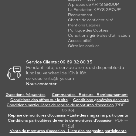
A propos de KRYS GROUP
La Fondation KRYS GROUP
Recrutement
Charte de confidentialité
Mentions Légales
Politique des Cookies
Conditions générales d'utilisation
Accessibilité
Gérer les cookies
Service Clients : 09 69 32 80 35
Pendant l'été, le service clients est disponible du
lundi au vendredi de 10h à 18h.
serviceclients@krys.com
Nous contacter
Questions fréquentes
Commandes - Retours - Remboursement
Conditions des offres sur le site
Conditions générales de vente
Conditions particulières de reprise de montures d’occasion
[PDF —
86
Ko
]
Reprise de montures d’occasion - Liste des magasins participants
Conditions particulières de vente de montures d’occasion
[PDF —
94
Ko
]
Vente de montures d’occasion - Liste des magasins participants