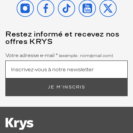
INSTAGRAM
FACEBOOK
TIKTOK
YOUTUBE
X
Restez informé et recevez nos
(Ce
champ
offres KRYS
est
Name
obligatoire)
Votre adresse e-mail
*
(exemple : nom@mail.com)
JE M'INSCRIS