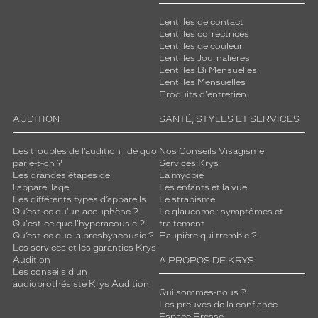
Lentilles de contact
Lentilles correctrices
Lentilles de couleur
Lentilles Journalières
Lentilles Bi Mensuelles
Lentilles Mensuelles
Produits d'entretien
AUDITION
SANTÉ, STYLES ET SERVICES
Les troubles de l’audition : de quoi
Nos Conseils Visagisme
parle-t-on ?
Services Krys
Les grandes étapes de
La myopie
l'appareillage
Les enfants et la vue
Les différents types d’appareils
Le strabisme
Qu’est-ce qu'un acouphène ?
Le glaucome : symptômes et
Qu'est-ce que l'hyperacousie ?
traitement
Qu’est-ce que la presbyacousie ?
Paupière qui tremble ?
Les services et les garanties Krys
Audition
A PROPOS DE KRYS
Les conseils d'un
audioprothésiste Krys Audition
Qui sommes-nous ?
Les preuves de la confiance
Espace Presse