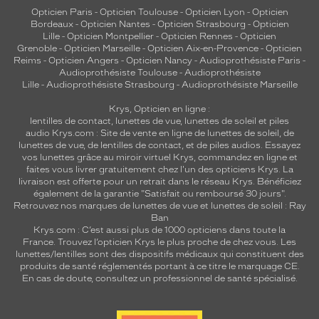
Opticien Paris
-
Opticien Toulouse
-
Opticien Lyon
-
Opticien
Bordeaux
-
Opticien Nantes
-
Opticien Strasbourg
-
Opticien
Lille
-
Opticien Montpellier
-
Opticien Rennes
-
Opticien
Grenoble
-
Opticien Marseille
-
Opticien Aix-en-Provence
-
Opticien
Reims
-
Opticien Angers
-
Opticien Nancy
-
Audioprothésiste Paris
-
Audioprothésiste Toulouse
-
Audioprothésiste
Lille
-
Audioprothésiste Strasbourg
-
Audioprothésiste Marseille
Krys, Opticien en ligne :
lentilles de contact
,
lunettes de vue
,
lunettes de soleil
et
piles
audio
Krys.com : Site de vente en ligne de lunettes de soleil, de
lunettes de vue, de
lentilles de contact
, et de piles audios. Essayez
vos lunettes grâce au miroir virtuel Krys, commandez en ligne et
faites vous livrer gratuitement chez l'un des opticiens Krys. La
livraison est offerte pour un retrait dans le réseau Krys. Bénéficiez
également de la garantie "Satisfait ou remboursé 30 jours".
Retrouvez nos marques de lunettes de vue et
lunettes de soleil : Ray
Ban
Krys.com : C’est aussi plus de 1000 opticiens dans toute la
France.
Trouvez l’opticien Krys le plus proche de chez vous
. Les
lunettes/lentilles sont des dispositifs médicaux qui constituent des
produits de santé réglementés portant à ce titre le marquage CE.
En cas de doute, consultez un professionnel de santé spécialisé.