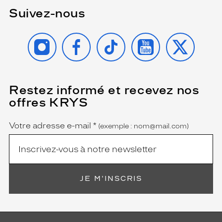
Suivez-nous
INSTAGRAM
FACEBOOK
TIKTOK
YOUTUBE
X
Restez informé et recevez nos
(Ce
champ
offres KRYS
est
Name
obligatoire)
Votre adresse e-mail
*
(exemple : nom@mail.com)
JE M'INSCRIS