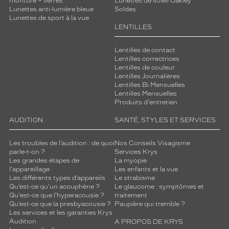
monture + verres
Lunettes de soleil Oakley
Lunettes anti-lumière bleue
Soldes
Lunettes de sport à la vue
LENTILLES
Lentilles de contact
Lentilles correctrices
Lentilles de couleur
Lentilles Journalières
Lentilles Bi Mensuelles
Lentilles Mensuelles
Produits d'entretien
AUDITION
SANTÉ, STYLES ET SERVICES
Les troubles de l’audition : de quoi
Nos Conseils Visagisme
parle-t-on ?
Services Krys
Les grandes étapes de
La myopie
l'appareillage
Les enfants et la vue
Les différents types d’appareils
Le strabisme
Qu’est-ce qu'un acouphène ?
Le glaucome : symptômes et
Qu'est-ce que l'hyperacousie ?
traitement
Qu’est-ce que la presbyacousie ?
Paupière qui tremble ?
Les services et les garanties Krys
Audition
A PROPOS DE KRYS