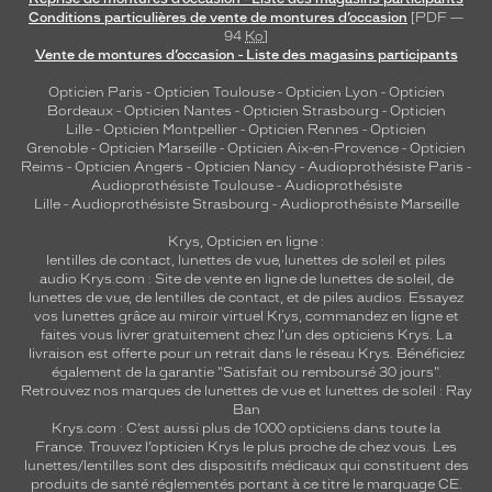
Conditions particulières de vente de montures d’occasion
[PDF —
94
Ko
]
Vente de montures d’occasion - Liste des magasins participants
Opticien Paris
-
Opticien Toulouse
-
Opticien Lyon
-
Opticien
Bordeaux
-
Opticien Nantes
-
Opticien Strasbourg
-
Opticien
Lille
-
Opticien Montpellier
-
Opticien Rennes
-
Opticien
Grenoble
-
Opticien Marseille
-
Opticien Aix-en-Provence
-
Opticien
Reims
-
Opticien Angers
-
Opticien Nancy
-
Audioprothésiste Paris
-
Audioprothésiste Toulouse
-
Audioprothésiste
Lille
-
Audioprothésiste Strasbourg
-
Audioprothésiste Marseille
Krys, Opticien en ligne :
lentilles de contact
,
lunettes de vue
,
lunettes de soleil
et
piles
audio
Krys.com : Site de vente en ligne de lunettes de soleil, de
lunettes de vue, de
lentilles de contact
, et de piles audios. Essayez
vos lunettes grâce au miroir virtuel Krys, commandez en ligne et
faites vous livrer gratuitement chez l'un des opticiens Krys. La
livraison est offerte pour un retrait dans le réseau Krys. Bénéficiez
également de la garantie "Satisfait ou remboursé 30 jours".
Retrouvez nos marques de lunettes de vue et
lunettes de soleil : Ray
Ban
Krys.com : C’est aussi plus de 1000 opticiens dans toute la
France.
Trouvez l’opticien Krys le plus proche de chez vous
. Les
lunettes/lentilles sont des dispositifs médicaux qui constituent des
produits de santé réglementés portant à ce titre le marquage CE.