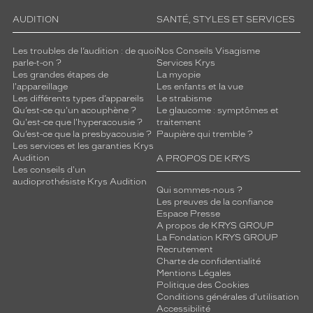
AUDITION
SANTÉ, STYLES ET SERVICES
Les troubles de l’audition : de quoi
Nos Conseils Visagisme
parle-t-on ?
Services Krys
Les grandes étapes de
La myopie
l'appareillage
Les enfants et la vue
Les différents types d’appareils
Le strabisme
Qu’est-ce qu'un acouphène ?
Le glaucome : symptômes et
Qu'est-ce que l'hyperacousie ?
traitement
Qu’est-ce que la presbyacousie ?
Paupière qui tremble ?
Les services et les garanties Krys
Audition
A PROPOS DE KRYS
Les conseils d'un
audioprothésiste Krys Audition
Qui sommes-nous ?
Les preuves de la confiance
Espace Presse
A propos de KRYS GROUP
La Fondation KRYS GROUP
Recrutement
Charte de confidentialité
Mentions Légales
Politique des Cookies
Conditions générales d'utilisation
Accessibilité