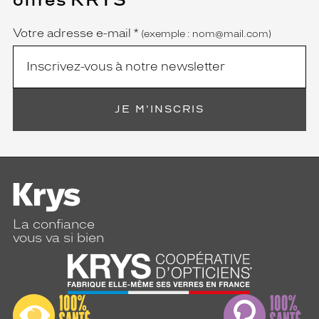
Name
obligatoire)
Votre adresse e-mail
*
(exemple : nom@mail.com)
JE M'INSCRIS
La confiance
vous va si bien