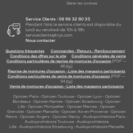
Gérer les cookies
Service Clients : 09 69 32 80 35
Pendant l'été, le service clients est disponible du
lundi au vendredi de 10h à 18h.
serviceclients@krys.com
Nous contacter
Questions fréquentes
Commandes - Retours - Remboursement
Conditions des offres sur le site
Conditions générales de vente
Conditions particulières de reprise de montures d’occasion
[PDF —
86
Ko
]
Reprise de montures d’occasion - Liste des magasins participants
Conditions particulières de vente de montures d’occasion
[PDF —
94
Ko
]
Vente de montures d’occasion - Liste des magasins participants
Opticien Paris
-
Opticien Toulouse
-
Opticien Lyon
-
Opticien
Bordeaux
-
Opticien Nantes
-
Opticien Strasbourg
-
Opticien
Lille
-
Opticien Montpellier
-
Opticien Rennes
-
Opticien
Grenoble
-
Opticien Marseille
-
Opticien Aix-en-Provence
-
Opticien
Reims
-
Opticien Angers
-
Opticien Nancy
-
Audioprothésiste Paris
-
Audioprothésiste Toulouse
-
Audioprothésiste
Lille
-
Audioprothésiste Strasbourg
-
Audioprothésiste Marseille