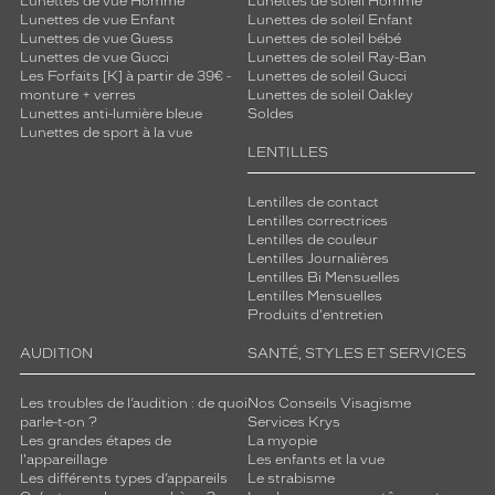
Lunettes de vue Homme
Lunettes de soleil Homme
Lunettes de vue Enfant
Lunettes de soleil Enfant
Lunettes de vue Guess
Lunettes de soleil bébé
Lunettes de vue Gucci
Lunettes de soleil Ray-Ban
Les Forfaits [K] à partir de 39€ -
Lunettes de soleil Gucci
monture + verres
Lunettes de soleil Oakley
Lunettes anti-lumière bleue
Soldes
Lunettes de sport à la vue
LENTILLES
Lentilles de contact
Lentilles correctrices
Lentilles de couleur
Lentilles Journalières
Lentilles Bi Mensuelles
Lentilles Mensuelles
Produits d'entretien
AUDITION
SANTÉ, STYLES ET SERVICES
Les troubles de l’audition : de quoi
Nos Conseils Visagisme
parle-t-on ?
Services Krys
Les grandes étapes de
La myopie
l'appareillage
Les enfants et la vue
Les différents types d’appareils
Le strabisme