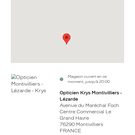
Voir
Voir
Magasin ouvert en ce
moment, jusqu’à 20:00
la
la
fiche
fiche
Opticien Krys Montivilliers -
Lézarde
Avenue du Maréchal Foch
Centre Commercial Le
Grand Havre
76290 Montivilliers
FRANCE