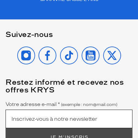
Suivez-nous
INSTAGRAM
FACEBOOK
TIKTOK
YOUTUBE
X
Restez informé et recevez nos
(Ce
champ
offres KRYS
est
Name
obligatoire)
Votre adresse e-mail
*
(exemple : nom@mail.com)
JE M'INSCRIS