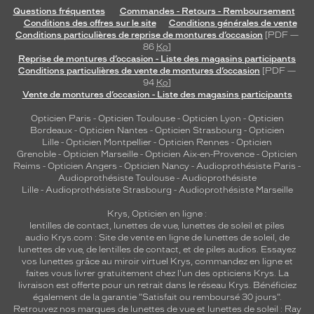
Questions fréquentes
Commandes - Retours - Remboursement
Conditions des offres sur le site
Conditions générales de vente
Conditions particulières de reprise de montures d’occasion
[PDF —
86
Ko
]
Reprise de montures d’occasion - Liste des magasins participants
Conditions particulières de vente de montures d’occasion
[PDF —
94
Ko
]
Vente de montures d’occasion - Liste des magasins participants
Opticien Paris
-
Opticien Toulouse
-
Opticien Lyon
-
Opticien
Bordeaux
-
Opticien Nantes
-
Opticien Strasbourg
-
Opticien
Lille
-
Opticien Montpellier
-
Opticien Rennes
-
Opticien
Grenoble
-
Opticien Marseille
-
Opticien Aix-en-Provence
-
Opticien
Reims
-
Opticien Angers
-
Opticien Nancy
-
Audioprothésiste Paris
-
Audioprothésiste Toulouse
-
Audioprothésiste
Lille
-
Audioprothésiste Strasbourg
-
Audioprothésiste Marseille
Krys, Opticien en ligne :
lentilles de contact
,
lunettes de vue
,
lunettes de soleil
et
piles
audio
Krys.com : Site de vente en ligne de lunettes de soleil, de
lunettes de vue, de
lentilles de contact
, et de piles audios. Essayez
vos lunettes grâce au miroir virtuel Krys, commandez en ligne et
faites vous livrer gratuitement chez l'un des opticiens Krys. La
livraison est offerte pour un retrait dans le réseau Krys. Bénéficiez
également de la garantie "Satisfait ou remboursé 30 jours".
Retrouvez nos marques de lunettes de vue et
lunettes de soleil : Ray