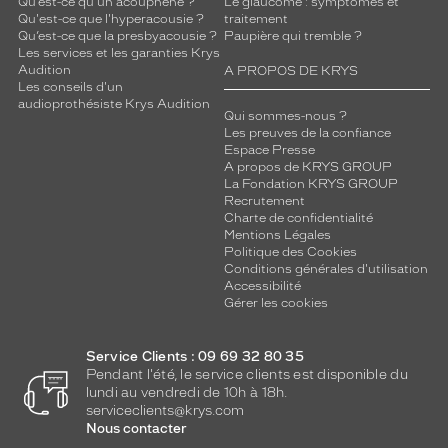
Qu’est-ce qu'un acouphène ?
Le glaucome : symptômes et
Qu'est-ce que l'hyperacousie ?
traitement
Qu’est-ce que la presbyacousie ?
Paupière qui tremble ?
Les services et les garanties Krys
Audition
A PROPOS DE KRYS
Les conseils d'un
audioprothésiste Krys Audition
Qui sommes-nous ?
Les preuves de la confiance
Espace Presse
A propos de KRYS GROUP
La Fondation KRYS GROUP
Recrutement
Charte de confidentialité
Mentions Légales
Politique des Cookies
Conditions générales d'utilisation
Accessibilité
Gérer les cookies
Service Clients : 09 69 32 80 35
Pendant l'été, le service clients est disponible du
lundi au vendredi de 10h à 18h.
serviceclients@krys.com
Nous contacter