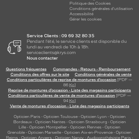
Politique des Cookies
Conditions générales d'utilisation
Accessibilité
Gérer les cookies
Service Clients : 09 69 32 80 35
Pendant l'été, le service clients est disponible du
lundi au vendredi de 10h à 18h.
serviceclients@krys.com
Nous contacter
Questions fréquentes
Commandes - Retours - Remboursement
Conditions des offres sur le site
Conditions générales de vente
Conditions particulières de reprise de montures d’occasion
[PDF —
86
Ko
]
Reprise de montures d’occasion - Liste des magasins participants
Conditions particulières de vente de montures d’occasion
[PDF —
94
Ko
]
Vente de montures d’occasion - Liste des magasins participants
Opticien Paris
-
Opticien Toulouse
-
Opticien Lyon
-
Opticien
Bordeaux
-
Opticien Nantes
-
Opticien Strasbourg
-
Opticien
Lille
-
Opticien Montpellier
-
Opticien Rennes
-
Opticien
Grenoble
-
Opticien Marseille
-
Opticien Aix-en-Provence
-
Opticien
Reims
-
Opticien Angers
-
Opticien Nancy
-
Audioprothésiste Paris
-