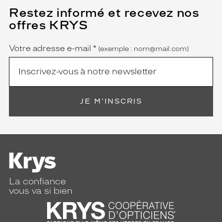
Restez informé et recevez nos
(Ce
champ
offres KRYS
est
Name
obligatoire)
Votre adresse e-mail
*
(exemple : nom@mail.com)
JE M'INSCRIS
La confiance
vous va si bien