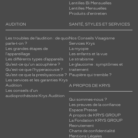
Lentilles Bi Mensuelles
Lentilles Mensuelles
Produits d'entretien
AUDITION
SANTÉ, STYLES ET SERVICES
Les troubles de l’audition : de quoi
Nos Conseils Visagisme
parle-t-on ?
Services Krys
Les grandes étapes de
La myopie
l'appareillage
Les enfants et la vue
Les différents types d’appareils
Le strabisme
Qu’est-ce qu'un acouphène ?
Le glaucome : symptômes et
Qu'est-ce que l'hyperacousie ?
traitement
Qu’est-ce que la presbyacousie ?
Paupière qui tremble ?
Les services et les garanties Krys
Audition
A PROPOS DE KRYS
Les conseils d'un
audioprothésiste Krys Audition
Qui sommes-nous ?
Les preuves de la confiance
Espace Presse
A propos de KRYS GROUP
La Fondation KRYS GROUP
Recrutement
Charte de confidentialité
Mentions Légales