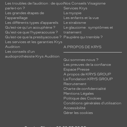
Les troubles de l’audition : de quoi
Nos Conseils Visagisme
parle-t-on ?
Services Krys
Les grandes étapes de
La myopie
l'appareillage
Les enfants et la vue
Les différents types d’appareils
Le strabisme
Qu’est-ce qu'un acouphène ?
Le glaucome : symptômes et
Qu'est-ce que l'hyperacousie ?
traitement
Qu’est-ce que la presbyacousie ?
Paupière qui tremble ?
Les services et les garanties Krys
Audition
A PROPOS DE KRYS
Les conseils d'un
audioprothésiste Krys Audition
Qui sommes-nous ?
Les preuves de la confiance
Espace Presse
A propos de KRYS GROUP
La Fondation KRYS GROUP
Recrutement
Charte de confidentialité
Mentions Légales
Politique des Cookies
Conditions générales d'utilisation
Accessibilité
Gérer les cookies