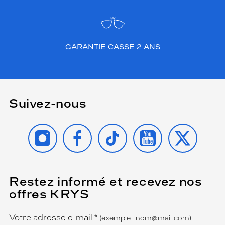
GARANTIE CASSE 2 ANS
Suivez-nous
INSTAGRAM
FACEBOOK
TIKTOK
YOUTUBE
X
Restez informé et recevez nos
(Ce
champ
offres KRYS
est
Name
obligatoire)
Votre adresse e-mail
*
(exemple : nom@mail.com)