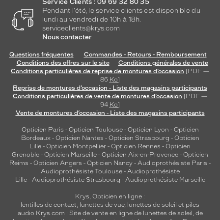
Service Clients : 09 69 32 80 35
Pendant l'été, le service clients est disponible du
lundi au vendredi de 10h à 18h.
serviceclients@krys.com
Nous contacter
Questions fréquentes
Commandes - Retours - Remboursement
Conditions des offres sur le site
Conditions générales de vente
Conditions particulières de reprise de montures d’occasion
[PDF —
86
Ko
]
Reprise de montures d’occasion - Liste des magasins participants
Conditions particulières de vente de montures d’occasion
[PDF —
94
Ko
]
Vente de montures d’occasion - Liste des magasins participants
Opticien Paris
-
Opticien Toulouse
-
Opticien Lyon
-
Opticien
Bordeaux
-
Opticien Nantes
-
Opticien Strasbourg
-
Opticien
Lille
-
Opticien Montpellier
-
Opticien Rennes
-
Opticien
Grenoble
-
Opticien Marseille
-
Opticien Aix-en-Provence
-
Opticien
Reims
-
Opticien Angers
-
Opticien Nancy
-
Audioprothésiste Paris
-
Audioprothésiste Toulouse
-
Audioprothésiste
Lille
-
Audioprothésiste Strasbourg
-
Audioprothésiste Marseille
Krys, Opticien en ligne :
lentilles de contact
,
lunettes de vue
,
lunettes de soleil
et
piles
audio
Krys.com : Site de vente en ligne de lunettes de soleil, de