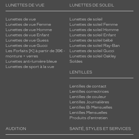
LUNETTES DE VUE
LUNETTES DE SOLEIL
Lunettes de vue
Lunettes de soleil
Lunettes de vue Femme
Lunettes de soleil Femme
Lunettes de vue Homme
Lunettes de soleil Homme
Lunettes de vue Enfant
Lunettes de soleil Enfant
Lunettes de vue Guess
Lunettes de soleil bébé
Lunettes de vue Gucci
Lunettes de soleil Ray-Ban
Les Forfaits [K] à partir de 39€ -
Lunettes de soleil Gucci
monture + verres
Lunettes de soleil Oakley
Lunettes anti-lumière bleue
Soldes
Lunettes de sport à la vue
LENTILLES
Lentilles de contact
Lentilles correctrices
Lentilles de couleur
Lentilles Journalières
Lentilles Bi Mensuelles
Lentilles Mensuelles
Produits d'entretien
AUDITION
SANTÉ, STYLES ET SERVICES