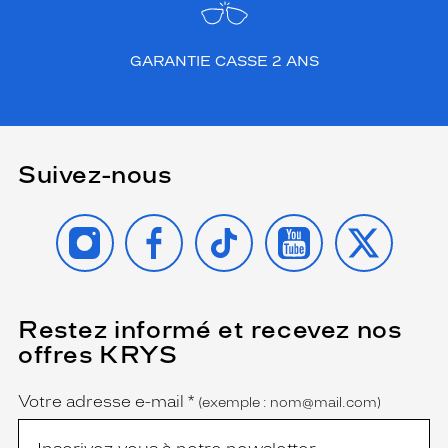
GARANTIE CASSE 2 ANS
Suivez-nous
INSTAGRAM
FACEBOOK
TIKTOK
YOUTUBE
X
Restez informé et recevez nos
(Ce
champ
offres KRYS
est
Name
obligatoire)
Votre adresse e-mail
*
(exemple : nom@mail.com)