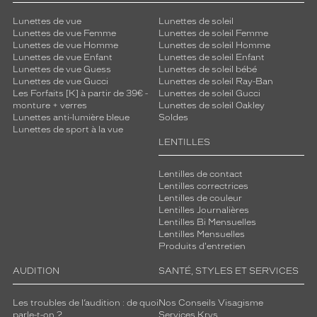
Lunettes de vue
Lunettes de soleil
Lunettes de vue Femme
Lunettes de soleil Femme
Lunettes de vue Homme
Lunettes de soleil Homme
Lunettes de vue Enfant
Lunettes de soleil Enfant
Lunettes de vue Guess
Lunettes de soleil bébé
Lunettes de vue Gucci
Lunettes de soleil Ray-Ban
Les Forfaits [K] à partir de 39€ -
Lunettes de soleil Gucci
monture + verres
Lunettes de soleil Oakley
Lunettes anti-lumière bleue
Soldes
Lunettes de sport à la vue
LENTILLES
Lentilles de contact
Lentilles correctrices
Lentilles de couleur
Lentilles Journalières
Lentilles Bi Mensuelles
Lentilles Mensuelles
Produits d'entretien
AUDITION
SANTÉ, STYLES ET SERVICES
Les troubles de l’audition : de quoi
Nos Conseils Visagisme
parle-t-on ?
Services Krys