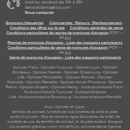
lundi au vendredi de 10h à 18h.
serviceclients@krys.com
Nous contacter
Questions fréquentes
Commandes - Retours - Remboursement
Conditions des offres sur le site
Conditions générales de vente
Conditions particulières de reprise de montures d’occasion
[PDF —
86
Ko
]
Reprise de montures d’occasion - Liste des magasins participants
Conditions particulières de vente de montures d’occasion
[PDF —
94
Ko
]
Vente de montures d’occasion - Liste des magasins participants
Opticien Paris
-
Opticien Toulouse
-
Opticien Lyon
-
Opticien
Bordeaux
-
Opticien Nantes
-
Opticien Strasbourg
-
Opticien
Lille
-
Opticien Montpellier
-
Opticien Rennes
-
Opticien
Grenoble
-
Opticien Marseille
-
Opticien Aix-en-Provence
-
Opticien
Reims
-
Opticien Angers
-
Opticien Nancy
-
Audioprothésiste Paris
-
Audioprothésiste Toulouse
-
Audioprothésiste
Lille
-
Audioprothésiste Strasbourg
-
Audioprothésiste Marseille
Krys, Opticien en ligne :
lentilles de contact
,
lunettes de vue
,
lunettes de soleil
et
piles
audio
Krys.com : Site de vente en ligne de lunettes de soleil, de
lunettes de vue, de
lentilles de contact
, et de piles audios. Essayez
vos lunettes grâce au miroir virtuel Krys, commandez en ligne et