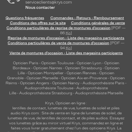
serviceclients@krys.com
Nous contacter
Questions fréquentes
Commandes - Retours - Remboursement
Conditions des offres sur le site
Conditions générales de vente
Conditions particulières de reprise de montures d’occasion
[PDF —
86
Ko
]
Reprise de montures d’occasion - Liste des magasins participants
Conditions particulières de vente de montures d’occasion
[PDF —
94
Ko
]
Vente de montures d’occasion - Liste des magasins participants
Opticien Paris
-
Opticien Toulouse
-
Opticien Lyon
-
Opticien
Bordeaux
-
Opticien Nantes
-
Opticien Strasbourg
-
Opticien
Lille
-
Opticien Montpellier
-
Opticien Rennes
-
Opticien
Grenoble
-
Opticien Marseille
-
Opticien Aix-en-Provence
-
Opticien
Reims
-
Opticien Angers
-
Opticien Nancy
-
Audioprothésiste Paris
-
Audioprothésiste Toulouse
-
Audioprothésiste
Lille
-
Audioprothésiste Strasbourg
-
Audioprothésiste Marseille
Krys, Opticien en ligne :
lentilles de contact
,
lunettes de vue
,
lunettes de soleil
et
piles
audio
Krys.com : Site de vente en ligne de lunettes de soleil, de
lunettes de vue, de
lentilles de contact
, et de piles audios. Essayez
vos lunettes grâce au miroir virtuel Krys, commandez en ligne et
faites vous livrer gratuitement chez l'un des opticiens Krys. La