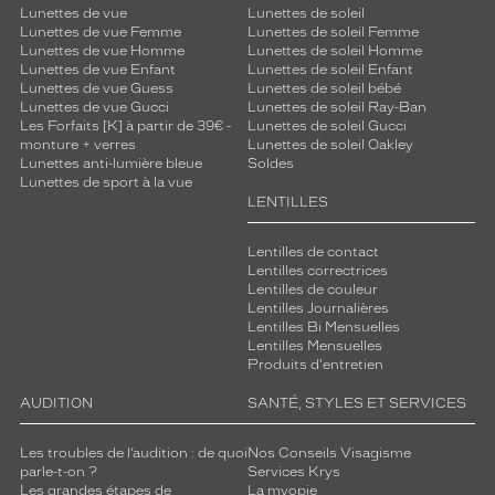
Lunettes de vue
Lunettes de soleil
Lunettes de vue Femme
Lunettes de soleil Femme
Lunettes de vue Homme
Lunettes de soleil Homme
Lunettes de vue Enfant
Lunettes de soleil Enfant
Lunettes de vue Guess
Lunettes de soleil bébé
Lunettes de vue Gucci
Lunettes de soleil Ray-Ban
Les Forfaits [K] à partir de 39€ -
Lunettes de soleil Gucci
monture + verres
Lunettes de soleil Oakley
Lunettes anti-lumière bleue
Soldes
Lunettes de sport à la vue
LENTILLES
Lentilles de contact
Lentilles correctrices
Lentilles de couleur
Lentilles Journalières
Lentilles Bi Mensuelles
Lentilles Mensuelles
Produits d'entretien
AUDITION
SANTÉ, STYLES ET SERVICES
Les troubles de l’audition : de quoi
Nos Conseils Visagisme
parle-t-on ?
Services Krys
Les grandes étapes de
La myopie