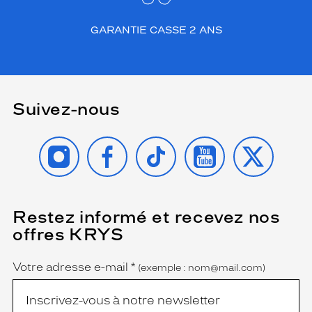
GARANTIE CASSE 2 ANS
Suivez-nous
INSTAGRAM
FACEBOOK
TIKTOK
YOUTUBE
X
Restez informé et recevez nos
(Ce
champ
offres KRYS
est
Name
obligatoire)
Votre adresse e-mail
*
(exemple : nom@mail.com)