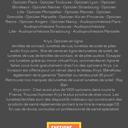
Opticien Paris
-
Opticien Toulouse
-
Opticien Lyon
-
Opticien
Bordeaux
-
Opticien Nantes
-
Opticien Strasbourg
-
Opticien
Lille
-
Opticien Montpellier
-
Opticien Rennes
-
Opticien
Grenoble
-
Opticien Marseille
-
Opticien Aix-en-Provence
-
Opticien
Reims
-
Opticien Angers
-
Opticien Nancy
-
Audioprothésiste Paris
-
Audioprothésiste Toulouse
-
Audioprothésiste
Lille
-
Audioprothésiste Strasbourg
-
Audioprothésiste Marseille
Krys, Opticien en ligne :
lentilles de contact
,
lunettes de vue
,
lunettes de soleil
et
piles
audio
Krys.com : Site de vente en ligne de lunettes de soleil, de
lunettes de vue, de
lentilles de contact
, et de piles audios. Essayez
vos lunettes grâce au miroir virtuel Krys, commandez en ligne et
faites vous livrer gratuitement chez l'un des opticiens Krys. La
livraison est offerte pour un retrait dans le réseau Krys. Bénéficiez
également de la garantie "Satisfait ou remboursé 30 jours".
Retrouvez nos marques de lunettes de vue et
lunettes de soleil : Ray
Ban
Krys.com : C’est aussi plus de 1000 opticiens dans toute la
France.
Trouvez l’opticien Krys le plus proche de chez vous
. Les
lunettes/lentilles sont des dispositifs médicaux qui constituent des
produits de santé réglementés portant à ce titre le marquage CE.
En cas de doute, consultez un professionnel de santé spécialisé.