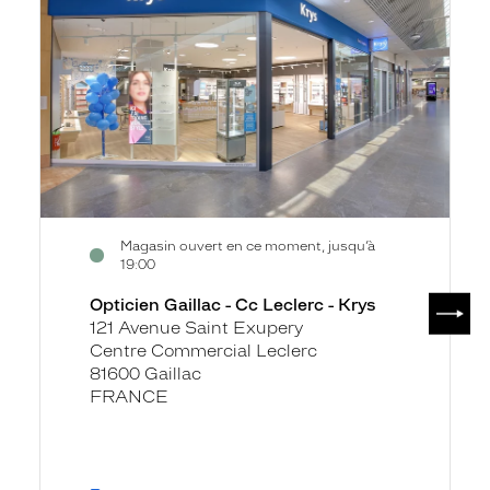
fiche
-
Cc
Leclerc
-
Krys
Magasin ouvert en ce moment, jusqu’à
19:00
SUIV
Opticien Gaillac - Cc Leclerc - Krys
121 Avenue Saint Exupery
Centre Commercial Leclerc
81600 Gaillac
FRANCE