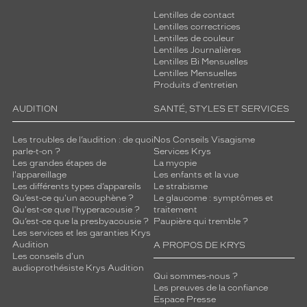
Lentilles de contact
Lentilles correctrices
Lentilles de couleur
Lentilles Journalières
Lentilles Bi Mensuelles
Lentilles Mensuelles
Produits d'entretien
AUDITION
SANTÉ, STYLES ET SERVICES
Les troubles de l’audition : de quoi
Nos Conseils Visagisme
parle-t-on ?
Services Krys
Les grandes étapes de
La myopie
l'appareillage
Les enfants et la vue
Les différents types d’appareils
Le strabisme
Qu’est-ce qu'un acouphène ?
Le glaucome : symptômes et
Qu'est-ce que l'hyperacousie ?
traitement
Qu’est-ce que la presbyacousie ?
Paupière qui tremble ?
Les services et les garanties Krys
Audition
A PROPOS DE KRYS
Les conseils d'un
audioprothésiste Krys Audition
Qui sommes-nous ?
Les preuves de la confiance
Espace Presse