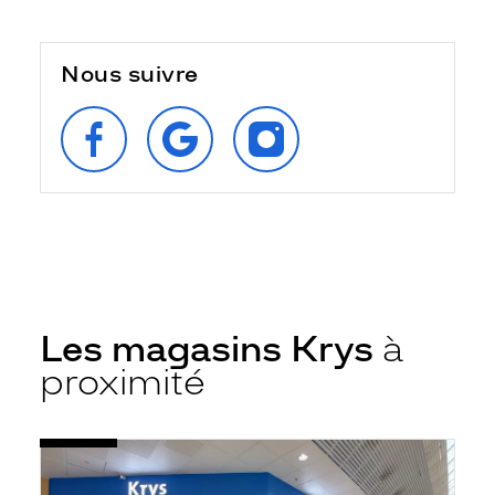
Nous suivre
SUIVEZ‑NOUS
RETROUVEZ‑NOUS
SUIVEZ‑NOUS
SUR
SUR
SUR
FACEBOOK
GOOGLE
INSTAGRAM
Les magasins Krys
à
proximité
Voir
Opticien
la
Gaillac