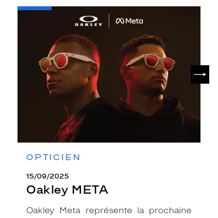
-
Oakley
META
SUIV
OPTICIEN
15/09/2025
Oakley META
Oakley Meta représente la prochaine