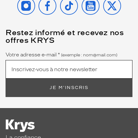
Restez informé et recevez nos
(Ce
champ
offres KRYS
est
Name
obligatoire)
Votre adresse e-mail
*
(exemple : nom@mail.com)
JE M'INSCRIS
La confiance