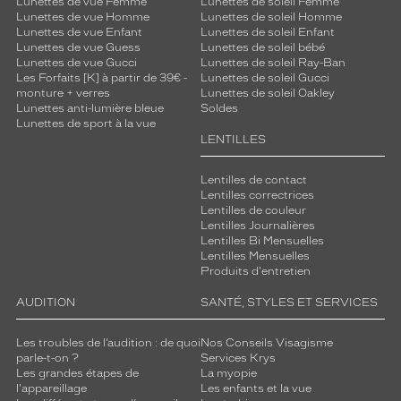
Lunettes de vue Femme
Lunettes de soleil Femme
Lunettes de vue Homme
Lunettes de soleil Homme
Lunettes de vue Enfant
Lunettes de soleil Enfant
Lunettes de vue Guess
Lunettes de soleil bébé
Lunettes de vue Gucci
Lunettes de soleil Ray-Ban
Les Forfaits [K] à partir de 39€ -
Lunettes de soleil Gucci
monture + verres
Lunettes de soleil Oakley
Lunettes anti-lumière bleue
Soldes
Lunettes de sport à la vue
LENTILLES
Lentilles de contact
Lentilles correctrices
Lentilles de couleur
Lentilles Journalières
Lentilles Bi Mensuelles
Lentilles Mensuelles
Produits d'entretien
AUDITION
SANTÉ, STYLES ET SERVICES
Les troubles de l’audition : de quoi
Nos Conseils Visagisme
parle-t-on ?
Services Krys
Les grandes étapes de
La myopie
l'appareillage
Les enfants et la vue