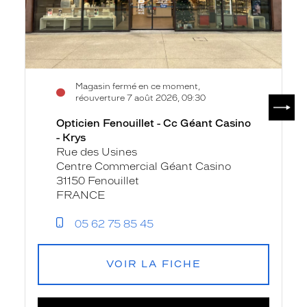
Magasin fermé en ce moment,
SUIV
réouverture 7 août 2026, 09:30
Opticien Fenouillet - Cc Géant Casino
- Krys
Rue des Usines
Centre Commercial Géant Casino
31150 Fenouillet
FRANCE
05 62 75 85 45
VOIR LA FICHE