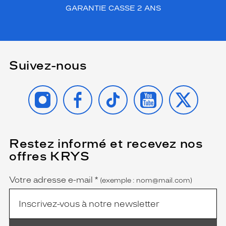
GARANTIE CASSE 2 ANS
Suivez-nous
INSTAGRAM
FACEBOOK
TIKTOK
YOUTUBE
X
Restez informé et recevez nos
(Ce
champ
offres KRYS
est
Name
obligatoire)
Votre adresse e-mail
*
(exemple : nom@mail.com)