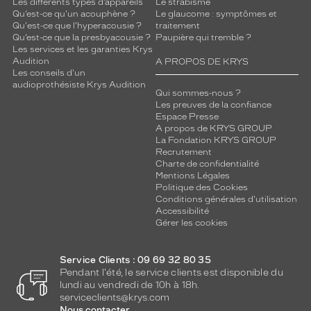
Les différents types d’appareils
Le strabisme
Qu’est-ce qu'un acouphène ?
Le glaucome : symptômes et
Qu'est-ce que l'hyperacousie ?
traitement
Qu’est-ce que la presbyacousie ?
Paupière qui tremble ?
Les services et les garanties Krys
Audition
A PROPOS DE KRYS
Les conseils d'un
audioprothésiste Krys Audition
Qui sommes-nous ?
Les preuves de la confiance
Espace Presse
A propos de KRYS GROUP
La Fondation KRYS GROUP
Recrutement
Charte de confidentialité
Mentions Légales
Politique des Cookies
Conditions générales d'utilisation
Accessibilité
Gérer les cookies
Service Clients : 09 69 32 80 35
Pendant l'été, le service clients est disponible du
lundi au vendredi de 10h à 18h.
serviceclients@krys.com
Nous contacter