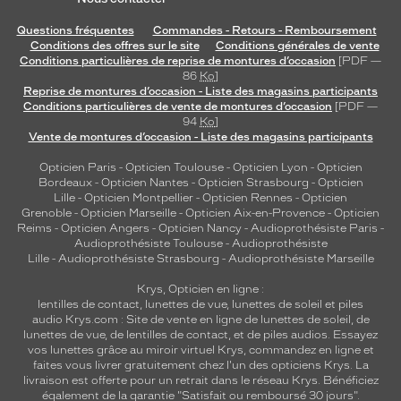
Questions fréquentes
Commandes - Retours - Remboursement
Conditions des offres sur le site
Conditions générales de vente
Conditions particulières de reprise de montures d’occasion
[PDF —
86
Ko
]
Reprise de montures d’occasion - Liste des magasins participants
Conditions particulières de vente de montures d’occasion
[PDF —
94
Ko
]
Vente de montures d’occasion - Liste des magasins participants
Opticien Paris
-
Opticien Toulouse
-
Opticien Lyon
-
Opticien
Bordeaux
-
Opticien Nantes
-
Opticien Strasbourg
-
Opticien
Lille
-
Opticien Montpellier
-
Opticien Rennes
-
Opticien
Grenoble
-
Opticien Marseille
-
Opticien Aix-en-Provence
-
Opticien
Reims
-
Opticien Angers
-
Opticien Nancy
-
Audioprothésiste Paris
-
Audioprothésiste Toulouse
-
Audioprothésiste
Lille
-
Audioprothésiste Strasbourg
-
Audioprothésiste Marseille
Krys, Opticien en ligne :
lentilles de contact
,
lunettes de vue
,
lunettes de soleil
et
piles
audio
Krys.com : Site de vente en ligne de lunettes de soleil, de
lunettes de vue, de
lentilles de contact
, et de piles audios. Essayez
vos lunettes grâce au miroir virtuel Krys, commandez en ligne et
faites vous livrer gratuitement chez l'un des opticiens Krys. La
livraison est offerte pour un retrait dans le réseau Krys. Bénéficiez
également de la garantie "Satisfait ou remboursé 30 jours".