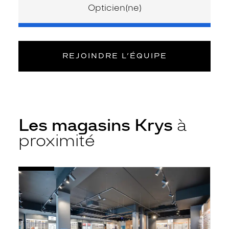
Opticien(ne)
REJOINDRE L’ÉQUIPE
Les magasins Krys
à
proximité
Voir
Opticien
la
Aucamville
fiche
-
Krys