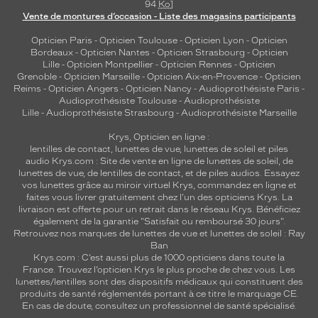
94
Ko
]
Vente de montures d’occasion - Liste des magasins participants
Opticien Paris
-
Opticien Toulouse
-
Opticien Lyon
-
Opticien
Bordeaux
-
Opticien Nantes
-
Opticien Strasbourg
-
Opticien
Lille
-
Opticien Montpellier
-
Opticien Rennes
-
Opticien
Grenoble
-
Opticien Marseille
-
Opticien Aix-en-Provence
-
Opticien
Reims
-
Opticien Angers
-
Opticien Nancy
-
Audioprothésiste Paris
-
Audioprothésiste Toulouse
-
Audioprothésiste
Lille
-
Audioprothésiste Strasbourg
-
Audioprothésiste Marseille
Krys, Opticien en ligne :
lentilles de contact
,
lunettes de vue
,
lunettes de soleil
et
piles
audio
Krys.com : Site de vente en ligne de lunettes de soleil, de
lunettes de vue, de
lentilles de contact
, et de piles audios. Essayez
vos lunettes grâce au miroir virtuel Krys, commandez en ligne et
faites vous livrer gratuitement chez l'un des opticiens Krys. La
livraison est offerte pour un retrait dans le réseau Krys. Bénéficiez
également de la garantie "Satisfait ou remboursé 30 jours".
Retrouvez nos marques de lunettes de vue et
lunettes de soleil : Ray
Ban
Krys.com : C’est aussi plus de 1000 opticiens dans toute la
France.
Trouvez l’opticien Krys le plus proche de chez vous
. Les
lunettes/lentilles sont des dispositifs médicaux qui constituent des
produits de santé réglementés portant à ce titre le marquage CE.
En cas de doute, consultez un professionnel de santé spécialisé.