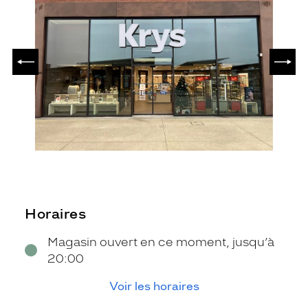
PRÉCÉDENT
SUIV
Horaires
Magasin ouvert en ce moment, jusqu’à
20:00
Voir les horaires