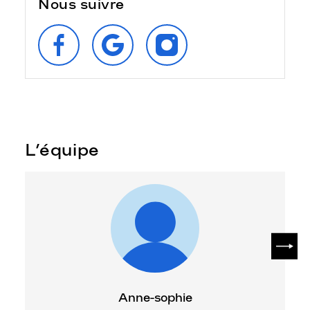
Nous suivre
SUIVEZ‑NOUS
RETROUVEZ‑NOUS
SUIVEZ‑NOUS
SUR
SUR
SUR
FACEBOOK
GOOGLE
INSTAGRAM
L’équipe
SUIV
Anne-sophie