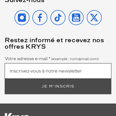
INSTAGRAM
FACEBOOK
TIKTOK
YOUTUBE
X
Restez informé et recevez nos
(Ce
champ
offres KRYS
est
Name
obligatoire)
Votre adresse e-mail
*
(exemple : nom@mail.com)
JE M'INSCRIS