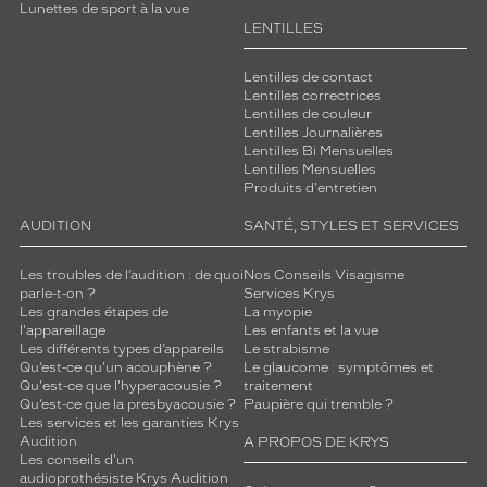
Lunettes de sport à la vue
LENTILLES
Lentilles de contact
Lentilles correctrices
Lentilles de couleur
Lentilles Journalières
Lentilles Bi Mensuelles
Lentilles Mensuelles
Produits d'entretien
AUDITION
SANTÉ, STYLES ET SERVICES
Les troubles de l’audition : de quoi
Nos Conseils Visagisme
parle-t-on ?
Services Krys
Les grandes étapes de
La myopie
l'appareillage
Les enfants et la vue
Les différents types d’appareils
Le strabisme
Qu’est-ce qu'un acouphène ?
Le glaucome : symptômes et
Qu'est-ce que l'hyperacousie ?
traitement
Qu’est-ce que la presbyacousie ?
Paupière qui tremble ?
Les services et les garanties Krys
Audition
A PROPOS DE KRYS
Les conseils d'un
audioprothésiste Krys Audition