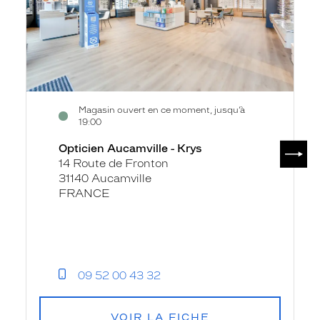
Magasin ouvert en ce moment, jusqu’à
19:00
SUIV
Opticien Aucamville - Krys
14 Route de Fronton
31140 Aucamville
FRANCE
09 52 00 43 32
VOIR LA FICHE