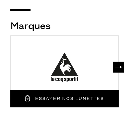
Marques
SUIV
ESSAYER NOS LUNETTES