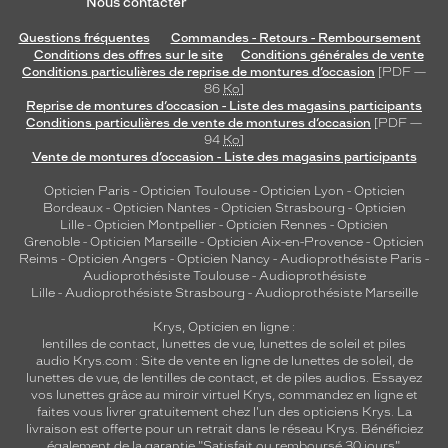
Nous contacter
Questions fréquentes
Commandes - Retours - Remboursement
Conditions des offres sur le site
Conditions générales de vente
Conditions particulières de reprise de montures d’occasion
[PDF —
86
Ko
]
Reprise de montures d’occasion - Liste des magasins participants
Conditions particulières de vente de montures d’occasion
[PDF —
94
Ko
]
Vente de montures d’occasion - Liste des magasins participants
Opticien Paris
-
Opticien Toulouse
-
Opticien Lyon
-
Opticien
Bordeaux
-
Opticien Nantes
-
Opticien Strasbourg
-
Opticien
Lille
-
Opticien Montpellier
-
Opticien Rennes
-
Opticien
Grenoble
-
Opticien Marseille
-
Opticien Aix-en-Provence
-
Opticien
Reims
-
Opticien Angers
-
Opticien Nancy
-
Audioprothésiste Paris
-
Audioprothésiste Toulouse
-
Audioprothésiste
Lille
-
Audioprothésiste Strasbourg
-
Audioprothésiste Marseille
Krys, Opticien en ligne :
lentilles de contact
,
lunettes de vue
,
lunettes de soleil
et
piles
audio
Krys.com : Site de vente en ligne de lunettes de soleil, de
lunettes de vue, de
lentilles de contact
, et de piles audios. Essayez
vos lunettes grâce au miroir virtuel Krys, commandez en ligne et
faites vous livrer gratuitement chez l'un des opticiens Krys. La
livraison est offerte pour un retrait dans le réseau Krys. Bénéficiez
également de la garantie "Satisfait ou remboursé 30 jours".