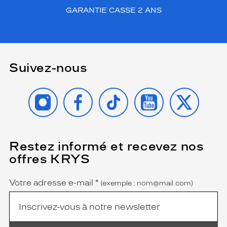
GARANTIE CASSE 2 ANS
Suivez-nous
INSTAGRAM
FACEBOOK
TIKTOK
YOUTUBE
X
Restez informé et recevez nos
(Ce
champ
offres KRYS
est
Name
obligatoire)
Votre adresse e-mail
*
(exemple : nom@mail.com)