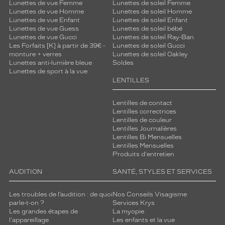
Lunettes de vue Femme
Lunettes de soleil Femme
Lunettes de vue Homme
Lunettes de soleil Homme
Lunettes de vue Enfant
Lunettes de soleil Enfant
Lunettes de vue Guess
Lunettes de soleil bébé
Lunettes de vue Gucci
Lunettes de soleil Ray-Ban
Les Forfaits [K] à partir de 39€ -
Lunettes de soleil Gucci
monture + verres
Lunettes de soleil Oakley
Lunettes anti-lumière bleue
Soldes
Lunettes de sport à la vue
LENTILLES
Lentilles de contact
Lentilles correctrices
Lentilles de couleur
Lentilles Journalières
Lentilles Bi Mensuelles
Lentilles Mensuelles
Produits d'entretien
AUDITION
SANTÉ, STYLES ET SERVICES
Les troubles de l’audition : de quoi
Nos Conseils Visagisme
parle-t-on ?
Services Krys
Les grandes étapes de
La myopie
l'appareillage
Les enfants et la vue