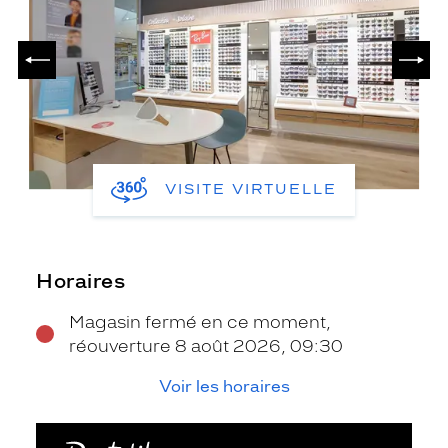
PRÉCÉDENT
SUIV
VISITE VIRTUELLE
Horaires
Magasin fermé en ce moment,
réouverture 8 août 2026, 09:30
Voir les horaires