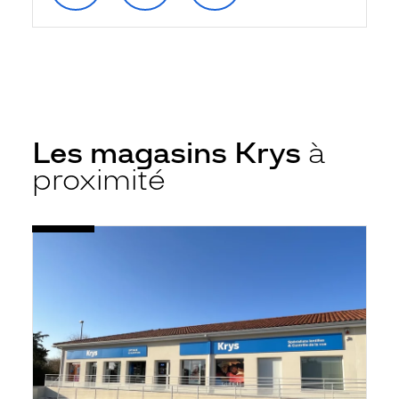
Les magasins Krys
à
proximité
Voir
Opticien
la
Saint-
fiche
Sulpice-
la-
Pointe
-
Krys