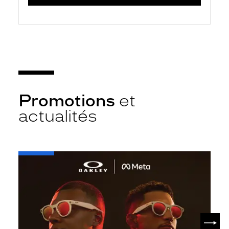
Promotions
et
actualités
-
Oakley
META
SUIV