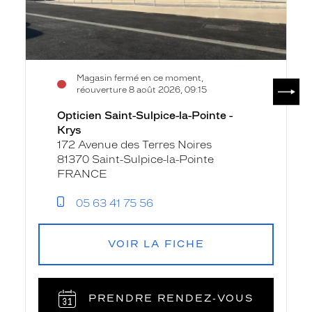
Magasin fermé en ce moment,
SUIV
réouverture 8 août 2026, 09:15
Opticien Saint-Sulpice-la-Pointe -
Krys
172 Avenue des Terres Noires
81370 Saint-Sulpice-la-Pointe
FRANCE
05 63 41 75 56
VOIR LA FICHE
PRENDRE RENDEZ‑VOUS