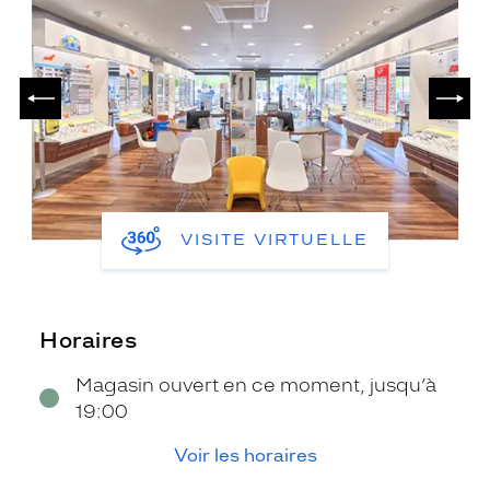
PRÉCÉDENT
SUIV
VISITE VIRTUELLE
Horaires
Magasin ouvert en ce moment, jusqu’à
19:00
Voir les horaires