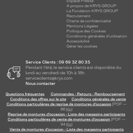
Espace Presse
A propos de KRYS GROUP
La Fondation KRYS GROUP
Recrutement
Charte de confidentialité
Mentions Légales
Politique des Cookies
Conditions générales d'utilisation
Accessibilité
Gérer les cookies
Service Clients : 09 69 32 80 35
Pendant l'été, le service clients est disponible du
lundi au vendredi de 10h à 18h.
serviceclients@krys.com
Nous contacter
Questions fréquentes
Commandes - Retours - Remboursement
Conditions des offres sur le site
Conditions générales de vente
Conditions particulières de reprise de montures d’occasion
[PDF —
86
Ko
]
Reprise de montures d’occasion - Liste des magasins participants
Conditions particulières de vente de montures d’occasion
[PDF —
94
Ko
]
Vente de montures d’occasion - Liste des magasins participants