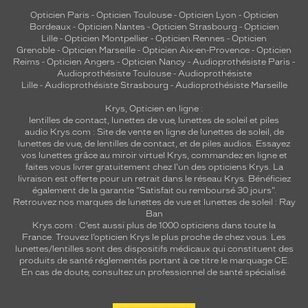
Opticien Paris
-
Opticien Toulouse
-
Opticien Lyon
-
Opticien
Bordeaux
-
Opticien Nantes
-
Opticien Strasbourg
-
Opticien
Lille
-
Opticien Montpellier
-
Opticien Rennes
-
Opticien
Grenoble
-
Opticien Marseille
-
Opticien Aix-en-Provence
-
Opticien
Reims
-
Opticien Angers
-
Opticien Nancy
-
Audioprothésiste Paris
-
Audioprothésiste Toulouse
-
Audioprothésiste
Lille
-
Audioprothésiste Strasbourg
-
Audioprothésiste Marseille
Krys, Opticien en ligne :
lentilles de contact
,
lunettes de vue
,
lunettes de soleil
et
piles
audio
Krys.com : Site de vente en ligne de lunettes de soleil, de
lunettes de vue, de
lentilles de contact
, et de piles audios. Essayez
vos lunettes grâce au miroir virtuel Krys, commandez en ligne et
faites vous livrer gratuitement chez l'un des opticiens Krys. La
livraison est offerte pour un retrait dans le réseau Krys. Bénéficiez
également de la garantie "Satisfait ou remboursé 30 jours".
Retrouvez nos marques de lunettes de vue et
lunettes de soleil : Ray
Ban
Krys.com : C’est aussi plus de 1000 opticiens dans toute la
France.
Trouvez l’opticien Krys le plus proche de chez vous
. Les
lunettes/lentilles sont des dispositifs médicaux qui constituent des
produits de santé réglementés portant à ce titre le marquage CE.
En cas de doute, consultez un professionnel de santé spécialisé.