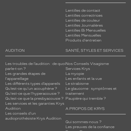
Lentilles de contact
Lentilles correctrices
Lentilles de couleur
Lentilles Journalières
Lentilles Bi Mensuelles
Lentilles Mensuelles
Produits d'entretien
AUDITION
SANTÉ, STYLES ET SERVICES
Les troubles de l’audition : de quoi
Nos Conseils Visagisme
parle-t-on ?
Services Krys
Les grandes étapes de
La myopie
l'appareillage
Les enfants et la vue
Les différents types d’appareils
Le strabisme
Qu’est-ce qu'un acouphène ?
Le glaucome : symptômes et
Qu'est-ce que l'hyperacousie ?
traitement
Qu’est-ce que la presbyacousie ?
Paupière qui tremble ?
Les services et les garanties Krys
Audition
A PROPOS DE KRYS
Les conseils d'un
audioprothésiste Krys Audition
Qui sommes-nous ?
Les preuves de la confiance