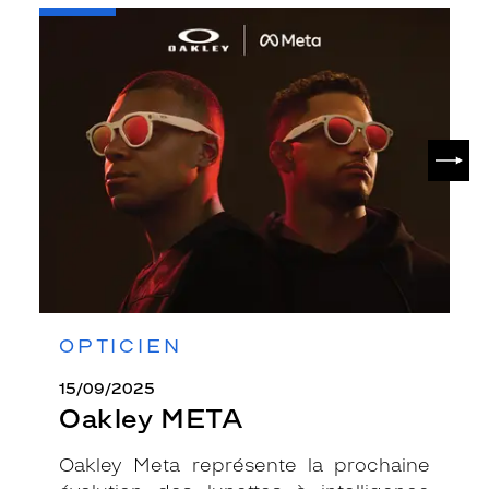
-
Oakley
META
SUIV
OPTICIEN
15/09/2025
Oakley META
Oakley Meta représente la prochaine