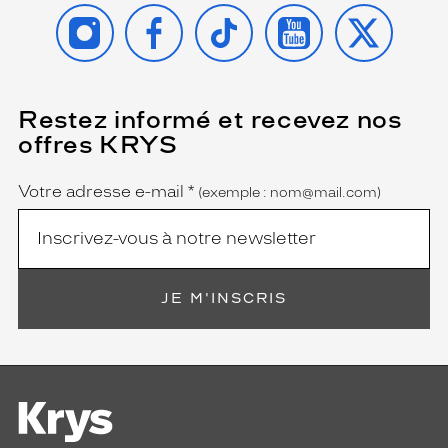
INSTAGRAM
FACEBOOK
TIKTOK
YOUTUBE
X
Restez informé et recevez nos
(Ce
champ
offres KRYS
est
Name
obligatoire)
Votre adresse e-mail
*
(exemple : nom@mail.com)
JE M'INSCRIS