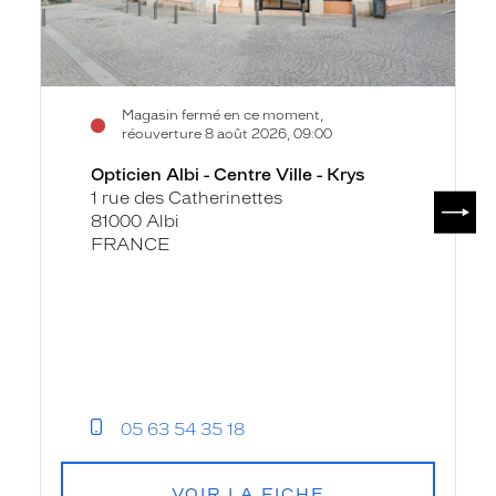
Magasin fermé en ce moment,
réouverture 8 août 2026, 09:00
Opticien Albi - Centre Ville - Krys
1 rue des Catherinettes
SUIV
81000 Albi
FRANCE
05 63 54 35 18
VOIR LA FICHE