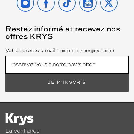
Restez informé et recevez nos
(Ce
champ
offres KRYS
est
Name
obligatoire)
Votre adresse e-mail
*
(exemple : nom@mail.com)
JE M'INSCRIS
La confiance