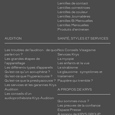
Lentilles de contact
Lentilles correctrices
Lentilles de couleur
Lentilles Journalières
Lentilles Bi Mensuelles
Lentilles Mensuelles
Produits d'entretien
AUDITION
SANTÉ, STYLES ET SERVICES
Les troubles de l’audition : de quoi
Nos Conseils Visagisme
parle-t-on ?
Services Krys
Les grandes étapes de
La myopie
l'appareillage
Les enfants et la vue
Les différents types d’appareils
Le strabisme
Qu’est-ce qu'un acouphène ?
Le glaucome : symptômes et
Qu'est-ce que l'hyperacousie ?
traitement
Qu’est-ce que la presbyacousie ?
Paupière qui tremble ?
Les services et les garanties Krys
Audition
A PROPOS DE KRYS
Les conseils d'un
audioprothésiste Krys Audition
Qui sommes-nous ?
Les preuves de la confiance
Espace Presse
A propos de KRYS GROUP