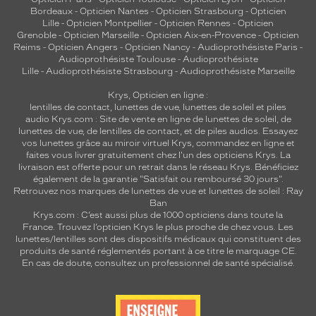
Bordeaux
-
Opticien Nantes
-
Opticien Strasbourg
-
Opticien
Lille
-
Opticien Montpellier
-
Opticien Rennes
-
Opticien
Grenoble
-
Opticien Marseille
-
Opticien Aix-en-Provence
-
Opticien
Reims
-
Opticien Angers
-
Opticien Nancy
-
Audioprothésiste Paris
-
Audioprothésiste Toulouse
-
Audioprothésiste
Lille
-
Audioprothésiste Strasbourg
-
Audioprothésiste Marseille
Krys, Opticien en ligne :
lentilles de contact
,
lunettes de vue
,
lunettes de soleil
et
piles
audio
Krys.com : Site de vente en ligne de lunettes de soleil, de
lunettes de vue, de
lentilles de contact
, et de piles audios. Essayez
vos lunettes grâce au miroir virtuel Krys, commandez en ligne et
faites vous livrer gratuitement chez l'un des opticiens Krys. La
livraison est offerte pour un retrait dans le réseau Krys. Bénéficiez
également de la garantie "Satisfait ou remboursé 30 jours".
Retrouvez nos marques de lunettes de vue et
lunettes de soleil : Ray
Ban
Krys.com : C’est aussi plus de 1000 opticiens dans toute la
France.
Trouvez l’opticien Krys le plus proche de chez vous
. Les
lunettes/lentilles sont des dispositifs médicaux qui constituent des
produits de santé réglementés portant à ce titre le marquage CE.
En cas de doute, consultez un professionnel de santé spécialisé.