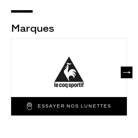
Marques
SUIV
ESSAYER NOS LUNETTES