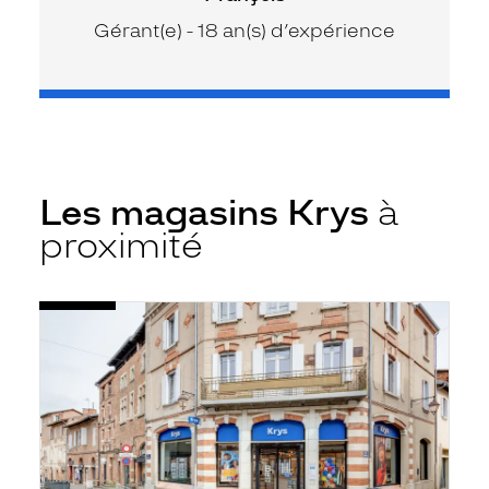
Gérant(e) - 18 an(s) d’expérience
Les magasins Krys
à
proximité
Voir
Opticien
la
Albi
fiche
-
Centre
Ville
-
Krys