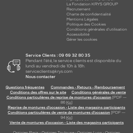
La Fondation KRYS GROUP
Recrutement
Charte de confidentialité
Mentions Légales
Politique des Cookies
Conditions générales d'utilisation
Accessibilité
Gérer les cookies
Service Clients : 09 69 32 80 35
Pendant l'été, le service clients est disponible du
lundi au vendredi de 10h à 18h.
serviceclients@krys.com
Nous contacter
Questions fréquentes
Commandes - Retours - Remboursement
Conditions des offres sur le site
Conditions générales de vente
Conditions particulières de reprise de montures d’occasion
[PDF —
86
Ko
]
Reprise de montures d’occasion - Liste des magasins participants
Conditions particulières de vente de montures d’occasion
[PDF —
94
Ko
]
Vente de montures d’occasion - Liste des magasins participants
Opticien Paris
-
Opticien Toulouse
-
Opticien Lyon
-
Opticien