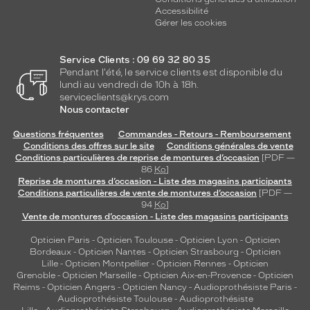
Accessibilité
Gérer les cookies
Service Clients : 09 69 32 80 35
Pendant l'été, le service clients est disponible du
lundi au vendredi de 10h à 18h.
serviceclients@krys.com
Nous contacter
Questions fréquentes
Commandes - Retours - Remboursement
Conditions des offres sur le site
Conditions générales de vente
Conditions particulières de reprise de montures d’occasion
[PDF —
86
Ko
]
Reprise de montures d’occasion - Liste des magasins participants
Conditions particulières de vente de montures d’occasion
[PDF —
94
Ko
]
Vente de montures d’occasion - Liste des magasins participants
Opticien Paris
-
Opticien Toulouse
-
Opticien Lyon
-
Opticien
Bordeaux
-
Opticien Nantes
-
Opticien Strasbourg
-
Opticien
Lille
-
Opticien Montpellier
-
Opticien Rennes
-
Opticien
Grenoble
-
Opticien Marseille
-
Opticien Aix-en-Provence
-
Opticien
Reims
-
Opticien Angers
-
Opticien Nancy
-
Audioprothésiste Paris
-
Audioprothésiste Toulouse
-
Audioprothésiste