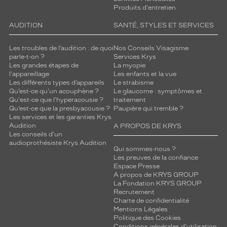
Produits d'entretien
AUDITION
SANTÉ, STYLES ET SERVICES
Les troubles de l’audition : de quoi
Nos Conseils Visagisme
parle-t-on ?
Services Krys
Les grandes étapes de
La myopie
l'appareillage
Les enfants et la vue
Les différents types d’appareils
Le strabisme
Qu’est-ce qu'un acouphène ?
Le glaucome : symptômes et
Qu'est-ce que l'hyperacousie ?
traitement
Qu’est-ce que la presbyacousie ?
Paupière qui tremble ?
Les services et les garanties Krys
Audition
A PROPOS DE KRYS
Les conseils d'un
audioprothésiste Krys Audition
Qui sommes-nous ?
Les preuves de la confiance
Espace Presse
A propos de KRYS GROUP
La Fondation KRYS GROUP
Recrutement
Charte de confidentialité
Mentions Légales
Politique des Cookies
Conditions générales d'utilisation