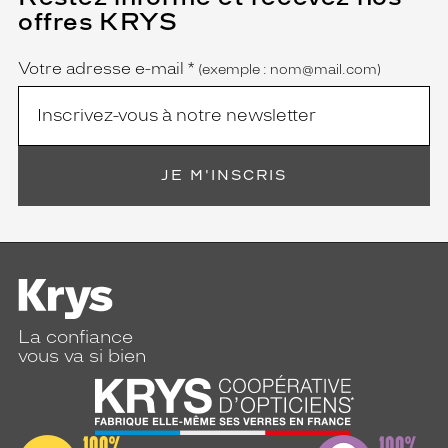
champ
offres KRYS
est
Name
obligatoire)
Votre adresse e-mail
*
(exemple : nom@mail.com)
JE M'INSCRIS
La confiance
vous va si bien