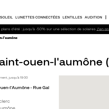
SOLEIL
LUNETTES CONNECTÉES
LENTILLES
AUDITION
plans d'été : jusqu’à -50% sur une sélection de solaires
J'en pro
en-l'aumône
Saint-ouen-l'aumône 
ent, jusqu’à 19:00
Ouen-l'Aumône - Rue Gal
clerc
'Aumône