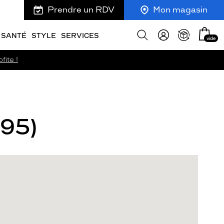
Prendre un RDV
Mon magasin
Mon
Afficher
SANTÉ
STYLE
SERVICES
vide
panie
la
recherche
fite !
(95)