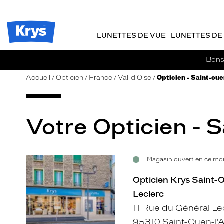
m
J
ER AU
TENU
y
e
CIPAL
Opticien
K
r
Krys
r
e
LUNETTES DE VUE
LUNETTES DE 
-
y
-
s
c
La
Bons 
o
confiance
m
vous
Accueil
Opticien
France
Val-d'Oise
Opticien - Saint-ou
m
va
a
si
n
bien
d
Votre Opticien - 
e
Magasin ouvert en ce mom
Voir
la
Opticien Krys Saint-
fiche
Leclerc
11 Rue du Général Le
95310 Saint-Ouen-l