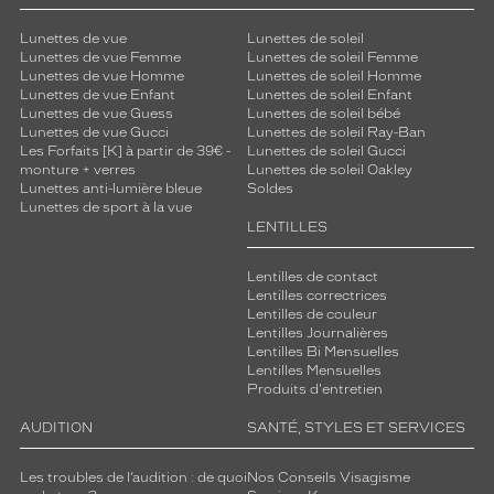
Lunettes de vue
Lunettes de soleil
Lunettes de vue Femme
Lunettes de soleil Femme
Lunettes de vue Homme
Lunettes de soleil Homme
Lunettes de vue Enfant
Lunettes de soleil Enfant
Lunettes de vue Guess
Lunettes de soleil bébé
Lunettes de vue Gucci
Lunettes de soleil Ray-Ban
Les Forfaits [K] à partir de 39€ -
Lunettes de soleil Gucci
monture + verres
Lunettes de soleil Oakley
Lunettes anti-lumière bleue
Soldes
Lunettes de sport à la vue
LENTILLES
Lentilles de contact
Lentilles correctrices
Lentilles de couleur
Lentilles Journalières
Lentilles Bi Mensuelles
Lentilles Mensuelles
Produits d'entretien
AUDITION
SANTÉ, STYLES ET SERVICES
Les troubles de l’audition : de quoi
Nos Conseils Visagisme