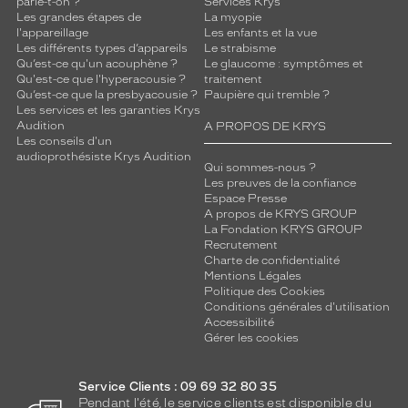
parle-t-on ?
Services Krys
Les grandes étapes de
La myopie
l'appareillage
Les enfants et la vue
Les différents types d’appareils
Le strabisme
Qu’est-ce qu'un acouphène ?
Le glaucome : symptômes et
Qu'est-ce que l'hyperacousie ?
traitement
Qu’est-ce que la presbyacousie ?
Paupière qui tremble ?
Les services et les garanties Krys
Audition
A PROPOS DE KRYS
Les conseils d'un
audioprothésiste Krys Audition
Qui sommes-nous ?
Les preuves de la confiance
Espace Presse
A propos de KRYS GROUP
La Fondation KRYS GROUP
Recrutement
Charte de confidentialité
Mentions Légales
Politique des Cookies
Conditions générales d'utilisation
Accessibilité
Gérer les cookies
Service Clients : 09 69 32 80 35
Pendant l'été, le service clients est disponible du