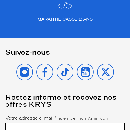
GARANTIE CASSE 2 ANS
Suivez-nous
INSTAGRAM
FACEBOOK
TIKTOK
YOUTUBE
X
Restez informé et recevez nos
(Ce
champ
offres KRYS
est
Name
obligatoire)
Votre adresse e-mail
*
(exemple : nom@mail.com)