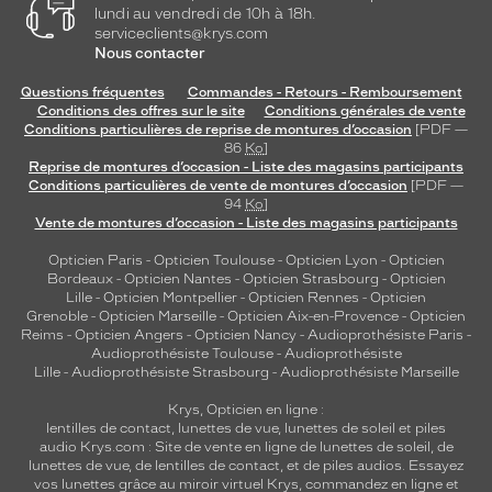
lundi au vendredi de 10h à 18h.
serviceclients@krys.com
Nous contacter
Questions fréquentes
Commandes - Retours - Remboursement
Conditions des offres sur le site
Conditions générales de vente
Conditions particulières de reprise de montures d’occasion
[PDF —
86
Ko
]
Reprise de montures d’occasion - Liste des magasins participants
Conditions particulières de vente de montures d’occasion
[PDF —
94
Ko
]
Vente de montures d’occasion - Liste des magasins participants
Opticien Paris
-
Opticien Toulouse
-
Opticien Lyon
-
Opticien
Bordeaux
-
Opticien Nantes
-
Opticien Strasbourg
-
Opticien
Lille
-
Opticien Montpellier
-
Opticien Rennes
-
Opticien
Grenoble
-
Opticien Marseille
-
Opticien Aix-en-Provence
-
Opticien
Reims
-
Opticien Angers
-
Opticien Nancy
-
Audioprothésiste Paris
-
Audioprothésiste Toulouse
-
Audioprothésiste
Lille
-
Audioprothésiste Strasbourg
-
Audioprothésiste Marseille
Krys, Opticien en ligne :
lentilles de contact
,
lunettes de vue
,
lunettes de soleil
et
piles
audio
Krys.com : Site de vente en ligne de lunettes de soleil, de
lunettes de vue, de
lentilles de contact
, et de piles audios. Essayez
vos lunettes grâce au miroir virtuel Krys, commandez en ligne et