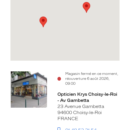
Voir
Voir
Magasin fermé en ce moment,
réouverture 6 août 2026,
la
la
09:00
fiche
fiche
Opticien Krys Choisy-le-Roi
- Av Gambetta
23 Avenue Gambetta
94600 Choisy-le-Roi
FRANCE