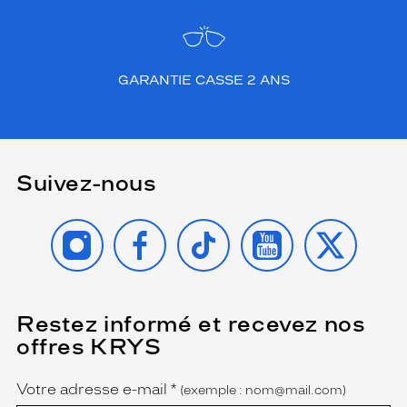
GARANTIE CASSE 2 ANS
Suivez-nous
INSTAGRAM
FACEBOOK
TIKTOK
YOUTUBE
X
Restez informé et recevez nos
(Ce
champ
offres KRYS
est
Name
obligatoire)
Votre adresse e-mail
*
(exemple : nom@mail.com)