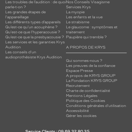
Les troubles de l’audition : de quoi
Nos Conseils Visagisme
parle-t-on ?
Services Krys
Les grandes étapes de
La myopie
l'appareillage
Les enfants et la vue
Les différents types d’appareils
Le strabisme
Qu’est-ce qu'un acouphène ?
Le glaucome : symptômes et
Qu'est-ce que l'hyperacousie ?
traitement
Qu’est-ce que la presbyacousie ?
Paupière qui tremble ?
Les services et les garanties Krys
Audition
A PROPOS DE KRYS
Les conseils d'un
audioprothésiste Krys Audition
Qui sommes-nous ?
Les preuves de la confiance
Espace Presse
A propos de KRYS GROUP
La Fondation KRYS GROUP
Recrutement
Charte de confidentialité
Mentions Légales
Politique des Cookies
Conditions générales d'utilisation
Accessibilité
Gérer les cookies
Service Clients : 09 69 32 80 35