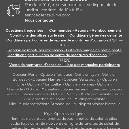
Pendant l'été, le service clients est disponible du
lundi au vendredi de 10h à 18h.
serviceclients@krys.com
Nous contacter
Questions fréquentes
Commandes - Retours - Remboursement
Conditions des offres sur le site
Conditions générales de vente
Conditions particulières de reprise de montures d’occasion
[PDF —
86
Ko
]
Reprise de montures d’occasion - Liste des magasins participants
Conditions particulières de vente de montures d’occasion
[PDF —
94
Ko
]
Vente de montures d’occasion - Liste des magasins participants
Opticien Paris
-
Opticien Toulouse
-
Opticien Lyon
-
Opticien
Bordeaux
-
Opticien Nantes
-
Opticien Strasbourg
-
Opticien
Lille
-
Opticien Montpellier
-
Opticien Rennes
-
Opticien
Grenoble
-
Opticien Marseille
-
Opticien Aix-en-Provence
-
Opticien
Reims
-
Opticien Angers
-
Opticien Nancy
-
Audioprothésiste Paris
-
Audioprothésiste Toulouse
-
Audioprothésiste
Lille
-
Audioprothésiste Strasbourg
-
Audioprothésiste Marseille
Krys, Opticien en ligne :
lentilles de contact
,
lunettes de vue
,
lunettes de soleil
et
piles
audio
Krys.com : Site de vente en ligne de lunettes de soleil, de
lunettes de vue, de
lentilles de contact
, et de piles audios. Essayez