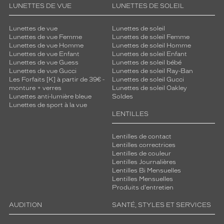
LUNETTES DE VUE
LUNETTES DE SOLEIL
Lunettes de vue
Lunettes de soleil
Lunettes de vue Femme
Lunettes de soleil Femme
Lunettes de vue Homme
Lunettes de soleil Homme
Lunettes de vue Enfant
Lunettes de soleil Enfant
Lunettes de vue Guess
Lunettes de soleil bébé
Lunettes de vue Gucci
Lunettes de soleil Ray-Ban
Les Forfaits [K] à partir de 39€ -
Lunettes de soleil Gucci
monture + verres
Lunettes de soleil Oakley
Lunettes anti-lumière bleue
Soldes
Lunettes de sport à la vue
LENTILLES
Lentilles de contact
Lentilles correctrices
Lentilles de couleur
Lentilles Journalières
Lentilles Bi Mensuelles
Lentilles Mensuelles
Produits d'entretien
AUDITION
SANTÉ, STYLES ET SERVICES