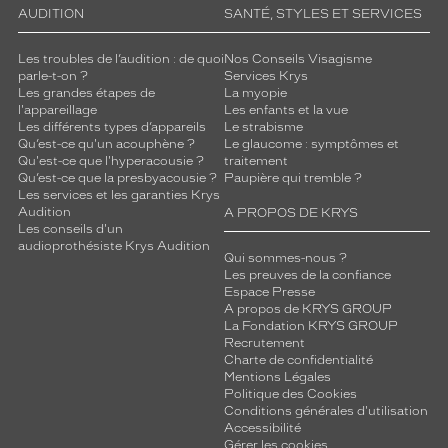
AUDITION
SANTÉ, STYLES ET SERVICES
Les troubles de l’audition : de quoi
Nos Conseils Visagisme
parle-t-on ?
Services Krys
Les grandes étapes de
La myopie
l'appareillage
Les enfants et la vue
Les différents types d’appareils
Le strabisme
Qu’est-ce qu'un acouphène ?
Le glaucome : symptômes et
Qu'est-ce que l'hyperacousie ?
traitement
Qu’est-ce que la presbyacousie ?
Paupière qui tremble ?
Les services et les garanties Krys
Audition
A PROPOS DE KRYS
Les conseils d'un
audioprothésiste Krys Audition
Qui sommes-nous ?
Les preuves de la confiance
Espace Presse
A propos de KRYS GROUP
La Fondation KRYS GROUP
Recrutement
Charte de confidentialité
Mentions Légales
Politique des Cookies
Conditions générales d'utilisation
Accessibilité
Gérer les cookies