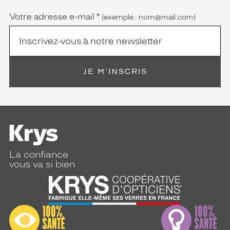
obligatoire)
Votre adresse e-mail
*
(exemple : nom@mail.com)
JE M'INSCRIS
La confiance
vous va si bien