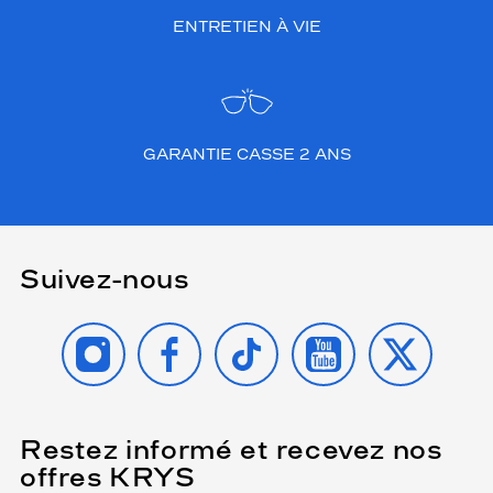
ENTRETIEN À VIE
GARANTIE CASSE 2 ANS
Suivez-nous
INSTAGRAM
FACEBOOK
TIKTOK
YOUTUBE
X
Restez informé et recevez nos
(Ce
champ
offres KRYS
est
Name