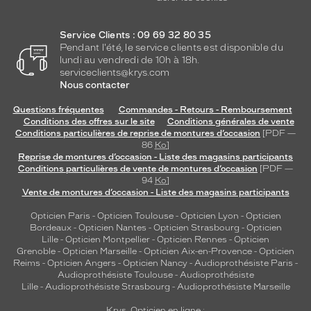
Service Clients : 09 69 32 80 35
Pendant l'été, le service clients est disponible du
lundi au vendredi de 10h à 18h.
serviceclients@krys.com
Nous contacter
Questions fréquentes
Commandes - Retours - Remboursement
Conditions des offres sur le site
Conditions générales de vente
Conditions particulières de reprise de montures d’occasion
[PDF —
86
Ko
]
Reprise de montures d’occasion - Liste des magasins participants
Conditions particulières de vente de montures d’occasion
[PDF —
94
Ko
]
Vente de montures d’occasion - Liste des magasins participants
Opticien Paris
-
Opticien Toulouse
-
Opticien Lyon
-
Opticien
Bordeaux
-
Opticien Nantes
-
Opticien Strasbourg
-
Opticien
Lille
-
Opticien Montpellier
-
Opticien Rennes
-
Opticien
Grenoble
-
Opticien Marseille
-
Opticien Aix-en-Provence
-
Opticien
Reims
-
Opticien Angers
-
Opticien Nancy
-
Audioprothésiste Paris
-
Audioprothésiste Toulouse
-
Audioprothésiste
Lille
-
Audioprothésiste Strasbourg
-
Audioprothésiste Marseille
Krys, Opticien en ligne :