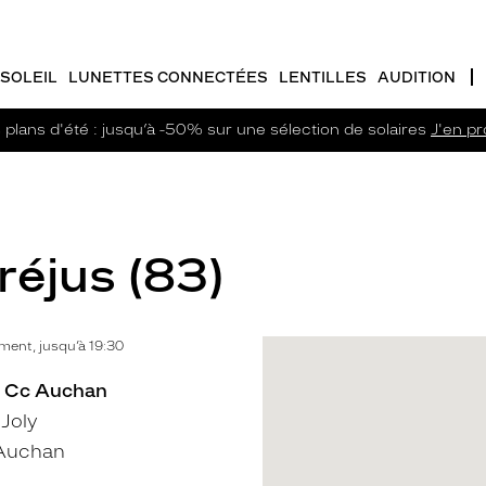
SOLEIL
LUNETTES CONNECTÉES
LENTILLES
AUDITION
plans d'été : jusqu’à -50% sur une sélection de solaires
J'en pro
réjus (83)
ent, jusqu’à 19:30
 - Cc Auchan
Joly
Auchan