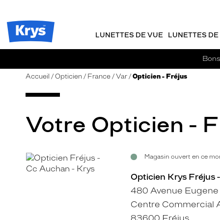
m
J
ER AU
TENU
y
e
CIPAL
Opticien
K
r
Krys
r
e
LUNETTES DE VUE
LUNETTES DE 
-
y
-
s
c
La
Bons 
o
confiance
m
vous
Accueil
Opticien
France
Var
Opticien - Fréjus
m
va
a
si
n
bien
d
Votre Opticien - F
e
Magasin ouvert en ce mom
Voir
la
Opticien Krys Fréjus
fiche
480 Avenue Eugene 
Centre Commercial 
83600 Fréjus