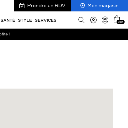
Prendre un RDV
Mon magasin
Mon
Afficher
SANTÉ
STYLE
SERVICES
vide
panie
la
recherche
fite !