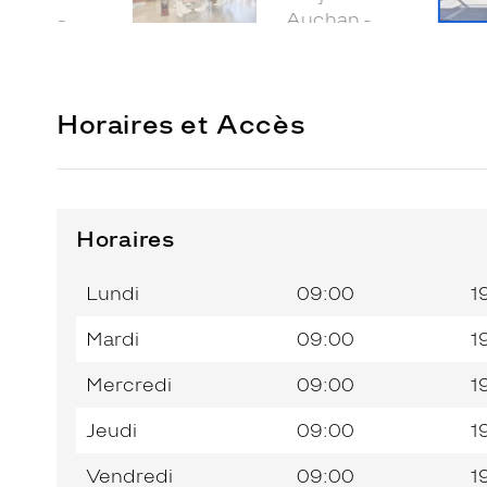
Horaires et Accès
Horaires
Horaires
Jour de
Horaires
de
la
du
l’après-
Lundi
09:00
1
semaine
matin
midi
Mardi
09:00
1
Mercredi
09:00
1
Jeudi
09:00
1
Vendredi
09:00
1