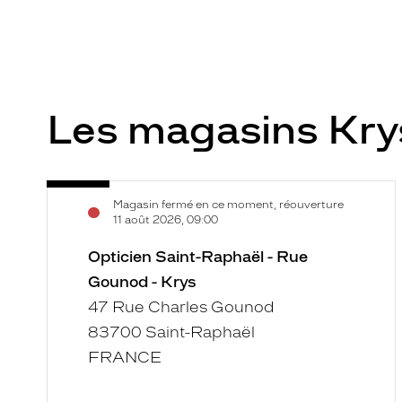
Les magasins Kr
Opticien
Voir
Magasin fermé en ce moment, réouverture
Saint-
la
11 août 2026, 09:00
Raphaël
fiche
-
Opticien Saint-Raphaël - Rue
Rue
Gounod - Krys
Gounod
47 Rue Charles Gounod
-
83700 Saint-Raphaël
Krys
FRANCE