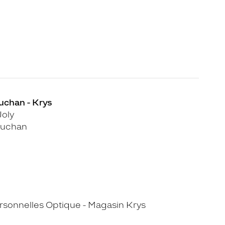
Auchan - Krys
oly
Auchan
sonnelles Optique - Magasin Krys