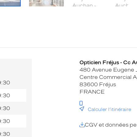
Opticien Fréjus - Cc 
480 Avenue Eugene J
Centre Commercial 
9:30
83600 Fréjus
FRANCE
9:30
9:30
Calculer l’itinéraire
9:30
CGV et données per
9:30