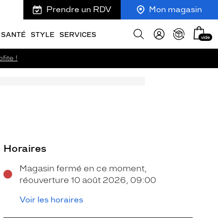
Prendre un RDV
Mon magasin
Mon
Afficher
SANTÉ
STYLE
SERVICES
vide
panie
la
recherche
fite !
Horaires
Magasin fermé en ce moment,
réouverture 10 août 2026, 09:00
Voir les horaires