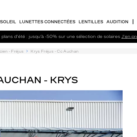
SOLEIL
LUNETTES CONNECTÉES
LENTILLES
AUDITION
plans d'été : jusqu’à -50% sur une sélection de solaires
J'en pro
cien - Fréjus
Krys Fréjus - Cc Auchan
 AUCHAN - KRYS