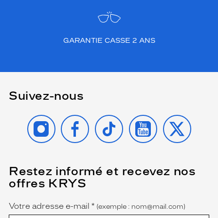
GARANTIE CASSE 2 ANS
Suivez-nous
INSTAGRAM
FACEBOOK
TIKTOK
YOUTUBE
X
Restez informé et recevez nos
(Ce
champ
offres KRYS
est
Name
obligatoire)
Votre adresse e-mail
*
(exemple : nom@mail.com)