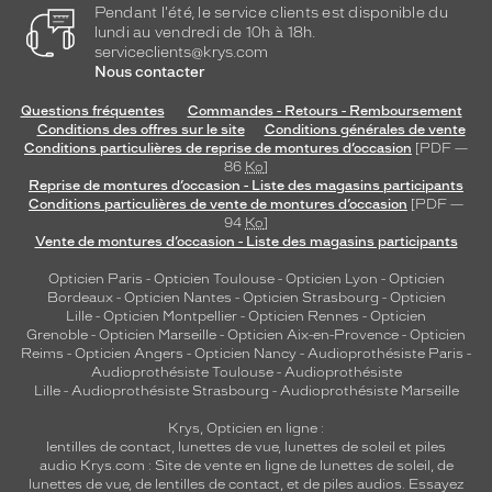
Pendant l'été, le service clients est disponible du
lundi au vendredi de 10h à 18h.
serviceclients@krys.com
Nous contacter
Questions fréquentes
Commandes - Retours - Remboursement
Conditions des offres sur le site
Conditions générales de vente
Conditions particulières de reprise de montures d’occasion
[PDF —
86
Ko
]
Reprise de montures d’occasion - Liste des magasins participants
Conditions particulières de vente de montures d’occasion
[PDF —
94
Ko
]
Vente de montures d’occasion - Liste des magasins participants
Opticien Paris
-
Opticien Toulouse
-
Opticien Lyon
-
Opticien
Bordeaux
-
Opticien Nantes
-
Opticien Strasbourg
-
Opticien
Lille
-
Opticien Montpellier
-
Opticien Rennes
-
Opticien
Grenoble
-
Opticien Marseille
-
Opticien Aix-en-Provence
-
Opticien
Reims
-
Opticien Angers
-
Opticien Nancy
-
Audioprothésiste Paris
-
Audioprothésiste Toulouse
-
Audioprothésiste
Lille
-
Audioprothésiste Strasbourg
-
Audioprothésiste Marseille
Krys, Opticien en ligne :
lentilles de contact
,
lunettes de vue
,
lunettes de soleil
et
piles
audio
Krys.com : Site de vente en ligne de lunettes de soleil, de
lunettes de vue, de
lentilles de contact
, et de piles audios. Essayez