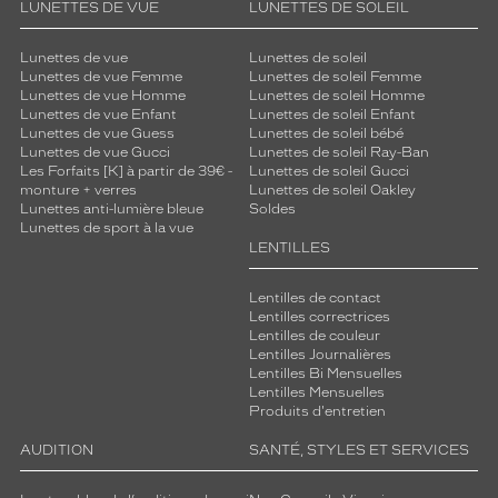
LUNETTES DE VUE
LUNETTES DE SOLEIL
Lunettes de vue
Lunettes de soleil
Lunettes de vue Femme
Lunettes de soleil Femme
Lunettes de vue Homme
Lunettes de soleil Homme
Lunettes de vue Enfant
Lunettes de soleil Enfant
Lunettes de vue Guess
Lunettes de soleil bébé
Lunettes de vue Gucci
Lunettes de soleil Ray-Ban
Les Forfaits [K] à partir de 39€ -
Lunettes de soleil Gucci
monture + verres
Lunettes de soleil Oakley
Lunettes anti-lumière bleue
Soldes
Lunettes de sport à la vue
LENTILLES
Lentilles de contact
Lentilles correctrices
Lentilles de couleur
Lentilles Journalières
Lentilles Bi Mensuelles
Lentilles Mensuelles
Produits d'entretien
AUDITION
SANTÉ, STYLES ET SERVICES