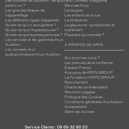
Les troubles de l’audition : de quoi
Nos Conseils Visagisme
parle-t-on ?
Services Krys
Les grandes étapes de
La myopie
l'appareillage
Les enfants et la vue
Les différents types d’appareils
Le strabisme
Qu’est-ce qu'un acouphène ?
Le glaucome : symptômes et
Qu'est-ce que l'hyperacousie ?
traitement
Qu’est-ce que la presbyacousie ?
Paupière qui tremble ?
Les services et les garanties Krys
Audition
A PROPOS DE KRYS
Les conseils d'un
audioprothésiste Krys Audition
Qui sommes-nous ?
Les preuves de la confiance
Espace Presse
A propos de KRYS GROUP
La Fondation KRYS GROUP
Recrutement
Charte de confidentialité
Mentions Légales
Politique des Cookies
Conditions générales d'utilisation
Accessibilité
Gérer les cookies
Service Clients : 09 69 32 80 35