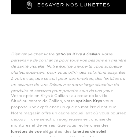
ESSAYER NOS LUNETTES
Bienvenue chez votre
opticien Krys à Callian
, votre
partenaire de confiance pour tous vos besoins en matière
de santé visuelle. Notre équipe d'experts vous accueille
chaleureusement pour vous offrir des solutions adaptées
à votre vue, que ce soit pour des lunettes, des lentilles ou
un examen de vue. Découvrez notre large sélection de
produits et services pour prendre soin de vos yeux.
Votre opticien Krys à Callian : au cœur de la ville
Situé au centre de Callian, votre
opticien Krys
vous
propose une expérience unique en matière d'optique.
Notre magasin offre un cadre accueillant où vous pourrez
découvrir une sélection soigneusement choisie de
montures et de verres. Que vous recherchiez des
lunettes de vue
élégantes, des
lunettes de soleil