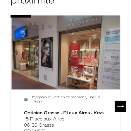
proximité
Voir
Opticien
la
Grasse
fiche
-
Pl
aux
Aires
-
Krys
Magasin ouvert en ce moment, jusqu’à
18:00
SUIV
Opticien Grasse - Pl aux Aires - Krys
15 Place aux Aires
06130 Grasse