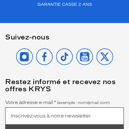
GARANTIE CASSE 2 ANS
Suivez-nous
INSTAGRAM
FACEBOOK
TIKTOK
YOUTUBE
X
Restez informé et recevez nos
(Ce
champ
offres KRYS
est
Name
obligatoire)
Votre adresse e-mail
*
(exemple : nom@mail.com)