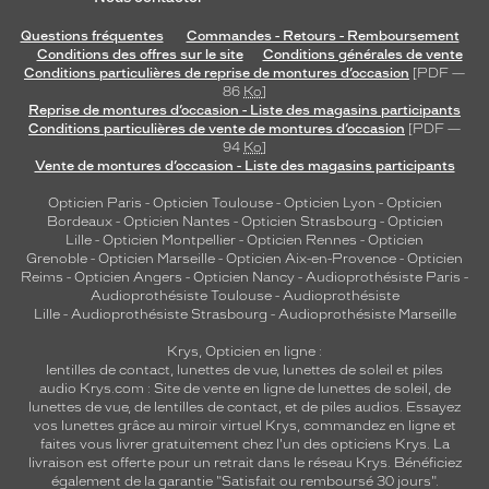
Questions fréquentes
Commandes - Retours - Remboursement
Conditions des offres sur le site
Conditions générales de vente
Conditions particulières de reprise de montures d’occasion
[PDF —
86
Ko
]
Reprise de montures d’occasion - Liste des magasins participants
Conditions particulières de vente de montures d’occasion
[PDF —
94
Ko
]
Vente de montures d’occasion - Liste des magasins participants
Opticien Paris
-
Opticien Toulouse
-
Opticien Lyon
-
Opticien
Bordeaux
-
Opticien Nantes
-
Opticien Strasbourg
-
Opticien
Lille
-
Opticien Montpellier
-
Opticien Rennes
-
Opticien
Grenoble
-
Opticien Marseille
-
Opticien Aix-en-Provence
-
Opticien
Reims
-
Opticien Angers
-
Opticien Nancy
-
Audioprothésiste Paris
-
Audioprothésiste Toulouse
-
Audioprothésiste
Lille
-
Audioprothésiste Strasbourg
-
Audioprothésiste Marseille
Krys, Opticien en ligne :
lentilles de contact
,
lunettes de vue
,
lunettes de soleil
et
piles
audio
Krys.com : Site de vente en ligne de lunettes de soleil, de
lunettes de vue, de
lentilles de contact
, et de piles audios. Essayez
vos lunettes grâce au miroir virtuel Krys, commandez en ligne et
faites vous livrer gratuitement chez l'un des opticiens Krys. La
livraison est offerte pour un retrait dans le réseau Krys. Bénéficiez
également de la garantie "Satisfait ou remboursé 30 jours".