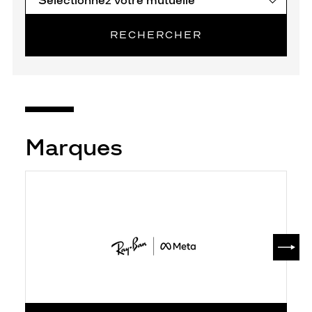
RECHERCHER
Marques
SUIV