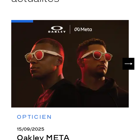
-
Oakley
META
SUIV
OPTICIEN
15/09/2025
Oakley META