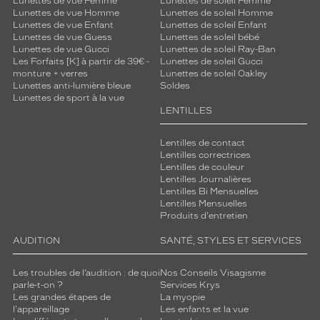
Lunettes de vue Femme
Lunettes de soleil Femme
Lunettes de vue Homme
Lunettes de soleil Homme
Lunettes de vue Enfant
Lunettes de soleil Enfant
Lunettes de vue Guess
Lunettes de soleil bébé
Lunettes de vue Gucci
Lunettes de soleil Ray-Ban
Les Forfaits [K] à partir de 39€ -
Lunettes de soleil Gucci
monture + verres
Lunettes de soleil Oakley
Lunettes anti-lumière bleue
Soldes
Lunettes de sport à la vue
LENTILLES
Lentilles de contact
Lentilles correctrices
Lentilles de couleur
Lentilles Journalières
Lentilles Bi Mensuelles
Lentilles Mensuelles
Produits d'entretien
AUDITION
SANTÉ, STYLES ET SERVICES
Les troubles de l’audition : de quoi
Nos Conseils Visagisme
parle-t-on ?
Services Krys
Les grandes étapes de
La myopie
l'appareillage
Les enfants et la vue