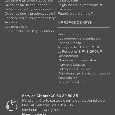
Les différents types d’appareils
Le strabisme
Qu’est-ce qu'un acouphène ?
Le glaucome : symptômes et
Qu'est-ce que l'hyperacousie ?
traitement
Qu’est-ce que la presbyacousie ?
Paupière qui tremble ?
Les services et les garanties Krys
Audition
A PROPOS DE KRYS
Les conseils d'un
audioprothésiste Krys Audition
Qui sommes-nous ?
Les preuves de la confiance
Espace Presse
A propos de KRYS GROUP
La Fondation KRYS GROUP
Recrutement
Charte de confidentialité
Mentions Légales
Politique des Cookies
Conditions générales d'utilisation
Accessibilité
Gérer les cookies
Service Clients : 09 69 32 80 35
Pendant l'été, le service clients est disponible du
lundi au vendredi de 10h à 18h.
serviceclients@krys.com
Nous contacter