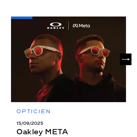
-
Oakley
META
SUIV
OPTICIEN
15/09/2025
Oakley META