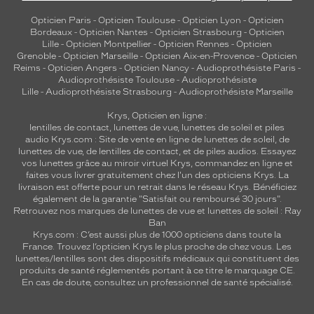
Opticien Paris
-
Opticien Toulouse
-
Opticien Lyon
-
Opticien
Bordeaux
-
Opticien Nantes
-
Opticien Strasbourg
-
Opticien
Lille
-
Opticien Montpellier
-
Opticien Rennes
-
Opticien
Grenoble
-
Opticien Marseille
-
Opticien Aix-en-Provence
-
Opticien
Reims
-
Opticien Angers
-
Opticien Nancy
-
Audioprothésiste Paris
-
Audioprothésiste Toulouse
-
Audioprothésiste
Lille
-
Audioprothésiste Strasbourg
-
Audioprothésiste Marseille
Krys, Opticien en ligne :
lentilles de contact
,
lunettes de vue
,
lunettes de soleil
et
piles
audio
Krys.com : Site de vente en ligne de lunettes de soleil, de
lunettes de vue, de
lentilles de contact
, et de piles audios. Essayez
vos lunettes grâce au miroir virtuel Krys, commandez en ligne et
faites vous livrer gratuitement chez l'un des opticiens Krys. La
livraison est offerte pour un retrait dans le réseau Krys. Bénéficiez
également de la garantie "Satisfait ou remboursé 30 jours".
Retrouvez nos marques de lunettes de vue et
lunettes de soleil : Ray
Ban
Krys.com : C’est aussi plus de 1000 opticiens dans toute la
France.
Trouvez l’opticien Krys le plus proche de chez vous
. Les
lunettes/lentilles sont des dispositifs médicaux qui constituent des
produits de santé réglementés portant à ce titre le marquage CE.
En cas de doute, consultez un professionnel de santé spécialisé.