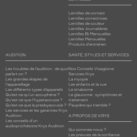
Lentilles de contact
Lentilles correctrices
Lentilles de couleur
Lentilles Journalières
Lentilles Bi Mensuelles
Lentilles Mensuelles
Produits d'entretien
AUDITION
SANTÉ, STYLES ET SERVICES
Les troubles de l’audition : de quoi
Nos Conseils Visagisme
parle-t-on ?
Services Krys
Les grandes étapes de
La myopie
l'appareillage
Les enfants et la vue
Les différents types d’appareils
Le strabisme
Qu’est-ce qu'un acouphène ?
Le glaucome : symptômes et
Qu'est-ce que l'hyperacousie ?
traitement
Qu’est-ce que la presbyacousie ?
Paupière qui tremble ?
Les services et les garanties Krys
Audition
A PROPOS DE KRYS
Les conseils d'un
audioprothésiste Krys Audition
Qui sommes-nous ?
Les preuves de la confiance