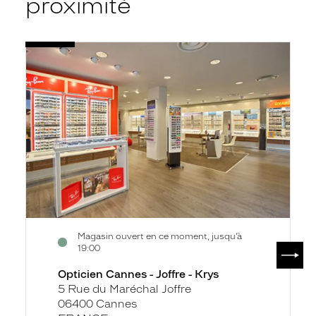
proximité
Voir
Opticien
la
Cannes
fiche
-
Joffre
-
Krys
Magasin ouvert en ce moment, jusqu’à
SUIV
19:00
Opticien Cannes - Joffre - Krys
5 Rue du Maréchal Joffre
06400 Cannes