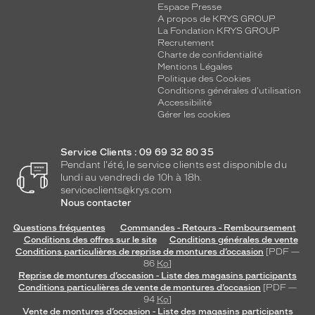
Espace Presse
A propos de KRYS GROUP
La Fondation KRYS GROUP
Recrutement
Charte de confidentialité
Mentions Légales
Politique des Cookies
Conditions générales d'utilisation
Accessibilité
Gérer les cookies
Service Clients : 09 69 32 80 35
Pendant l'été, le service clients est disponible du
lundi au vendredi de 10h à 18h.
serviceclients@krys.com
Nous contacter
Questions fréquentes
Commandes - Retours - Remboursement
Conditions des offres sur le site
Conditions générales de vente
Conditions particulières de reprise de montures d’occasion
[PDF —
86
Ko
]
Reprise de montures d’occasion - Liste des magasins participants
Conditions particulières de vente de montures d’occasion
[PDF —
94
Ko
]
Vente de montures d’occasion - Liste des magasins participants