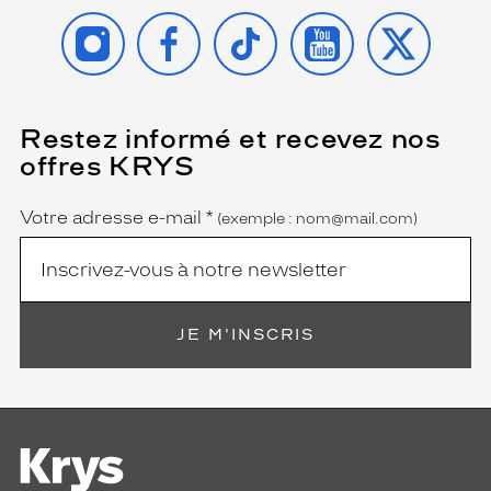
INSTAGRAM
FACEBOOK
TIKTOK
YOUTUBE
X
Restez informé et recevez nos
(Ce
champ
offres KRYS
est
Name
obligatoire)
Votre adresse e-mail
*
(exemple : nom@mail.com)
JE M'INSCRIS