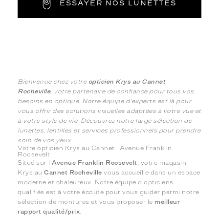
ESSAYER NOS LUNETTES
Bienvenue chez votre
opticien Krys au Cannet
Rocheville
, votre partenaire de confiance pour tous vos
besoins en optique. Notre équipe d'experts est là pour
vous offrir des solutions visuelles adaptées à votre vue et
à votre style de vie. Découvrez notre large sélection de
lunettes, lentilles et services professionnels pour prendre
soin de vos yeux.
Votre opticien Krys au Cannet : Avenue Franklin
Roosevelt
Situé sur l'
Avenue Franklin Roosevelt
, votre magasin
Krys au
Cannet Rocheville
vous accueille dans un espace
moderne et chaleureux. Notre équipe d'opticiens
qualifiés est à votre écoute pour vous guider parmi notre
sélection de montures et vous proposer le
meilleur
rapport qualité/prix
.