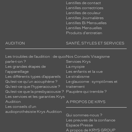
Lentilles de contact
Lentilles correctrices
Lentilles de couleur
Lentilles Journalières
Lentilles Bi Mensuelles
Lentilles Mensuelles
Produits d'entretien
AUDITION
SANTÉ, STYLES ET SERVICES
Les troubles de l’audition : de quoi
Nos Conseils Visagisme
parle-t-on ?
Services Krys
Les grandes étapes de
La myopie
l'appareillage
Les enfants et la vue
Les différents types d’appareils
Le strabisme
Qu’est-ce qu'un acouphène ?
Le glaucome : symptômes et
Qu'est-ce que l'hyperacousie ?
traitement
Qu’est-ce que la presbyacousie ?
Paupière qui tremble ?
Les services et les garanties Krys
Audition
A PROPOS DE KRYS
Les conseils d'un
audioprothésiste Krys Audition
Qui sommes-nous ?
Les preuves de la confiance
Espace Presse
A propos de KRYS GROUP