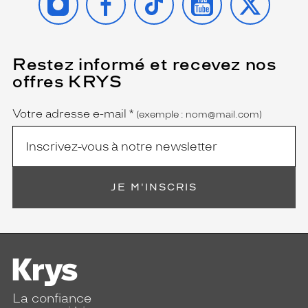
Restez informé et recevez nos
(Ce
champ
offres KRYS
est
Name
obligatoire)
Votre adresse e-mail
*
(exemple : nom@mail.com)
JE M'INSCRIS
La confiance