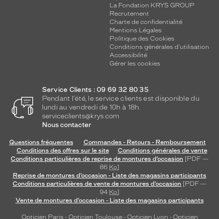
La Fondation KRYS GROUP
Recrutement
Charte de confidentialité
Mentions Légales
Politique des Cookies
Conditions générales d'utilisation
Accessibilité
Gérer les cookies
Service Clients : 09 69 32 80 35
Pendant l'été, le service clients est disponible du
lundi au vendredi de 10h à 18h.
serviceclients@krys.com
Nous contacter
Questions fréquentes
Commandes - Retours - Remboursement
Conditions des offres sur le site
Conditions générales de vente
Conditions particulières de reprise de montures d’occasion
[PDF —
86
Ko
]
Reprise de montures d’occasion - Liste des magasins participants
Conditions particulières de vente de montures d’occasion
[PDF —
94
Ko
]
Vente de montures d’occasion - Liste des magasins participants
Opticien Paris
-
Opticien Toulouse
-
Opticien Lyon
-
Opticien