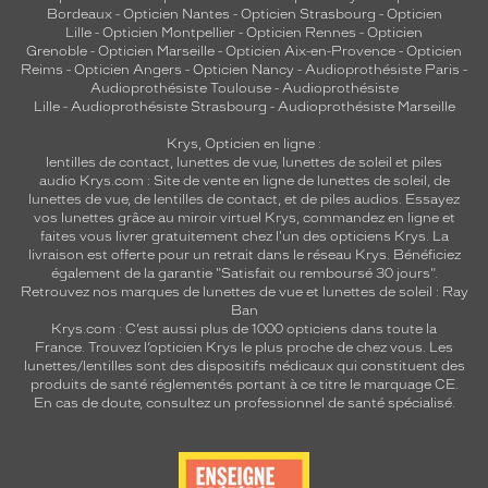
Bordeaux
-
Opticien Nantes
-
Opticien Strasbourg
-
Opticien
Lille
-
Opticien Montpellier
-
Opticien Rennes
-
Opticien
Grenoble
-
Opticien Marseille
-
Opticien Aix-en-Provence
-
Opticien
Reims
-
Opticien Angers
-
Opticien Nancy
-
Audioprothésiste Paris
-
Audioprothésiste Toulouse
-
Audioprothésiste
Lille
-
Audioprothésiste Strasbourg
-
Audioprothésiste Marseille
Krys, Opticien en ligne :
lentilles de contact
,
lunettes de vue
,
lunettes de soleil
et
piles
audio
Krys.com : Site de vente en ligne de lunettes de soleil, de
lunettes de vue, de
lentilles de contact
, et de piles audios. Essayez
vos lunettes grâce au miroir virtuel Krys, commandez en ligne et
faites vous livrer gratuitement chez l'un des opticiens Krys. La
livraison est offerte pour un retrait dans le réseau Krys. Bénéficiez
également de la garantie "Satisfait ou remboursé 30 jours".
Retrouvez nos marques de lunettes de vue et
lunettes de soleil : Ray
Ban
Krys.com : C’est aussi plus de 1000 opticiens dans toute la
France.
Trouvez l’opticien Krys le plus proche de chez vous
. Les
lunettes/lentilles sont des dispositifs médicaux qui constituent des
produits de santé réglementés portant à ce titre le marquage CE.
En cas de doute, consultez un professionnel de santé spécialisé.