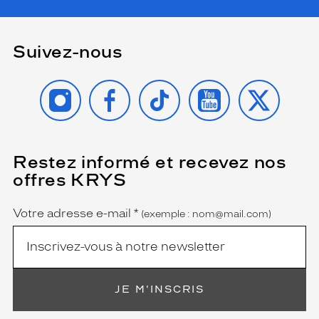
Suivez-nous
INSTAGRAM
FACEBOOK
TIKTOK
YOUTUBE
X
Restez informé et recevez nos
(Ce
champ
offres KRYS
est
Name
obligatoire)
Votre adresse e-mail
*
(exemple : nom@mail.com)
JE M'INSCRIS