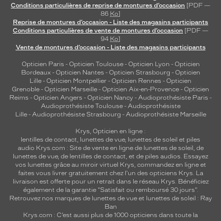
Conditions particulières de reprise de montures d’occasion
[PDF —
86
Ko
]
Reprise de montures d’occasion - Liste des magasins participants
Conditions particulières de vente de montures d’occasion
[PDF —
94
Ko
]
Vente de montures d’occasion - Liste des magasins participants
Opticien Paris
-
Opticien Toulouse
-
Opticien Lyon
-
Opticien
Bordeaux
-
Opticien Nantes
-
Opticien Strasbourg
-
Opticien
Lille
-
Opticien Montpellier
-
Opticien Rennes
-
Opticien
Grenoble
-
Opticien Marseille
-
Opticien Aix-en-Provence
-
Opticien
Reims
-
Opticien Angers
-
Opticien Nancy
-
Audioprothésiste Paris
-
Audioprothésiste Toulouse
-
Audioprothésiste
Lille
-
Audioprothésiste Strasbourg
-
Audioprothésiste Marseille
Krys, Opticien en ligne :
lentilles de contact
,
lunettes de vue
,
lunettes de soleil
et
piles
audio
Krys.com : Site de vente en ligne de lunettes de soleil, de
lunettes de vue, de
lentilles de contact
, et de piles audios. Essayez
vos lunettes grâce au miroir virtuel Krys, commandez en ligne et
faites vous livrer gratuitement chez l'un des opticiens Krys. La
livraison est offerte pour un retrait dans le réseau Krys. Bénéficiez
également de la garantie "Satisfait ou remboursé 30 jours".
Retrouvez nos marques de lunettes de vue et
lunettes de soleil : Ray
Ban
Krys.com : C’est aussi plus de 1000 opticiens dans toute la