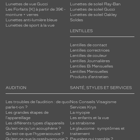
Lunettes de vue Gucci
Lunettes de soleil Ray-Ban
Les Forfaits [K] à partir de 39€ -
Lunettes de soleil Gucci
monture + verres
Lunettes de soleil Oakley
Lunettes anti-lumière bleue
Soldes
Lunettes de sport à la vue
LENTILLES
Lentilles de contact
Lentilles correctrices
Lentilles de couleur
Lentilles Journalières
Lentilles Bi Mensuelles
Lentilles Mensuelles
Produits d'entretien
AUDITION
SANTÉ, STYLES ET SERVICES
Les troubles de l’audition : de quoi
Nos Conseils Visagisme
parle-t-on ?
Services Krys
Les grandes étapes de
La myopie
l'appareillage
Les enfants et la vue
Les différents types d’appareils
Le strabisme
Qu’est-ce qu'un acouphène ?
Le glaucome : symptômes et
Qu'est-ce que l'hyperacousie ?
traitement
Qu’est-ce que la presbyacousie ?
Paupière qui tremble ?