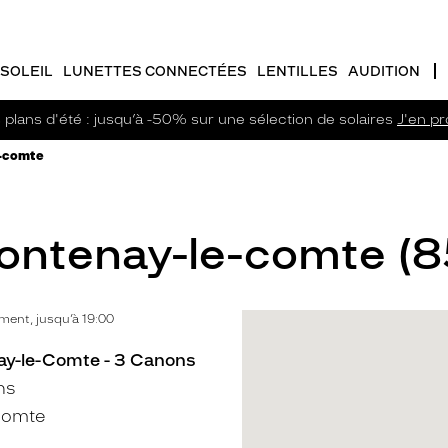
SOLEIL
LUNETTES CONNECTÉES
LENTILLES
AUDITION
plans d'été : jusqu’à -50% sur une sélection de solaires
J'en pro
e-comte
Fontenay-le-comte (8
ent, jusqu’à 19:00
ay-le-Comte - 3 Canons
ns
Comte