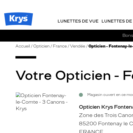
m
J
ER AU
TENU
y
e
CIPAL
Opticien
K
r
Krys
r
e
LUNETTES DE VUE
LUNETTES DE 
-
y
-
s
c
La
Bons 
o
confiance
m
vous
Accueil
Opticien
France
Vendée
Opticien - Fontenay-l
m
va
a
si
n
bien
d
Votre Opticien - 
e
Magasin ouvert en ce mom
Voir
la
Opticien Krys Fonten
fiche
Zone des Trois Cano
85200 Fontenay le 
FRANCE