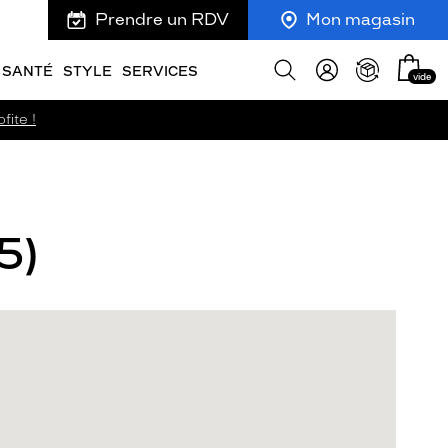
Prendre un RDV
Mon magasin
Mon
Afficher
SANTÉ
STYLE
SERVICES
vide
panie
la
recherche
fite !
5)