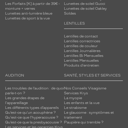
Les Forfaits [K] à partir de 39€ -
Lunettes de soleil Gucci
monture + verres
Lunettes de soleil Oakley
Lunettes anti-lumière bleue
Soldes
Lunettes de sport à la vue
LENTILLES
Lentilles de contact
Lentilles correctrices
Lentilles de couleur
Lentilles Journalières
Lentilles Bi Mensuelles
Lentilles Mensuelles
Produits d'entretien
AUDITION
SANTÉ, STYLES ET SERVICES
Les troubles de l’audition : de quoi
Nos Conseils Visagisme
parle-t-on ?
Services Krys
Les grandes étapes de
La myopie
l'appareillage
Les enfants et la vue
Les différents types d’appareils
Le strabisme
Qu’est-ce qu'un acouphène ?
Le glaucome : symptômes et
Qu'est-ce que l'hyperacousie ?
traitement
Qu’est-ce que la presbyacousie ?
Paupière qui tremble ?
Les services et les garanties Krys