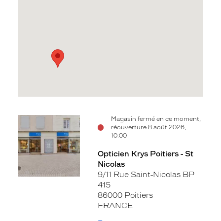
Voir
Voir
Magasin fermé en ce moment,
réouverture 8 août 2026,
la
la
10:00
fiche
fiche
Opticien Krys Poitiers - St
Nicolas
9/11 Rue Saint-Nicolas BP
415
86000 Poitiers
FRANCE