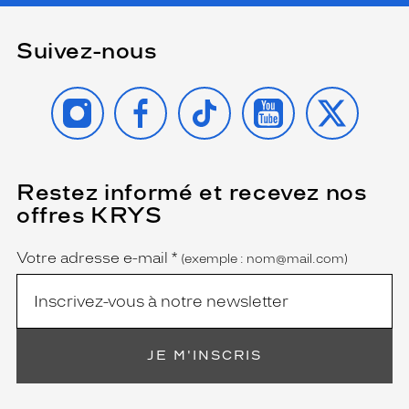
Suivez-nous
INSTAGRAM
FACEBOOK
TIKTOK
YOUTUBE
X
Restez informé et recevez nos
(Ce
champ
offres KRYS
est
Name
obligatoire)
Votre adresse e-mail
*
(exemple : nom@mail.com)
JE M'INSCRIS