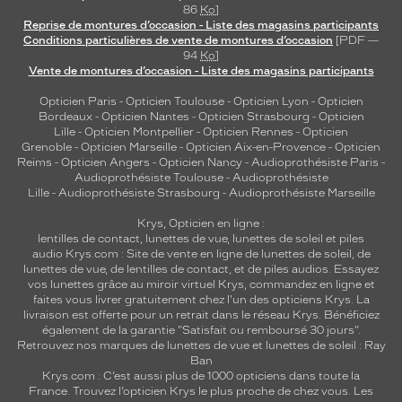
86
Ko
]
Reprise de montures d’occasion - Liste des magasins participants
Conditions particulières de vente de montures d’occasion
[PDF —
94
Ko
]
Vente de montures d’occasion - Liste des magasins participants
Opticien Paris
-
Opticien Toulouse
-
Opticien Lyon
-
Opticien
Bordeaux
-
Opticien Nantes
-
Opticien Strasbourg
-
Opticien
Lille
-
Opticien Montpellier
-
Opticien Rennes
-
Opticien
Grenoble
-
Opticien Marseille
-
Opticien Aix-en-Provence
-
Opticien
Reims
-
Opticien Angers
-
Opticien Nancy
-
Audioprothésiste Paris
-
Audioprothésiste Toulouse
-
Audioprothésiste
Lille
-
Audioprothésiste Strasbourg
-
Audioprothésiste Marseille
Krys, Opticien en ligne :
lentilles de contact
,
lunettes de vue
,
lunettes de soleil
et
piles
audio
Krys.com : Site de vente en ligne de lunettes de soleil, de
lunettes de vue, de
lentilles de contact
, et de piles audios. Essayez
vos lunettes grâce au miroir virtuel Krys, commandez en ligne et
faites vous livrer gratuitement chez l'un des opticiens Krys. La
livraison est offerte pour un retrait dans le réseau Krys. Bénéficiez
également de la garantie "Satisfait ou remboursé 30 jours".
Retrouvez nos marques de lunettes de vue et
lunettes de soleil : Ray
Ban
Krys.com : C’est aussi plus de 1000 opticiens dans toute la
France.
Trouvez l’opticien Krys le plus proche de chez vous
. Les