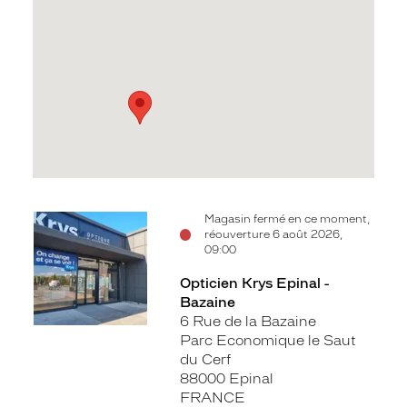
Voir
Voir
Magasin fermé en ce moment,
réouverture 6 août 2026,
la
la
09:00
fiche
fiche
Opticien Krys Epinal -
Bazaine
6 Rue de la Bazaine
Parc Economique le Saut
du Cerf
88000 Epinal
FRANCE