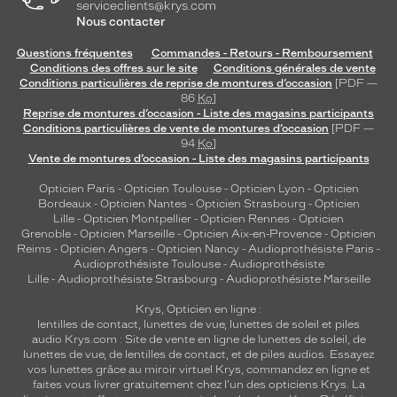
serviceclients@krys.com
Nous contacter
Questions fréquentes
Commandes - Retours - Remboursement
Conditions des offres sur le site
Conditions générales de vente
Conditions particulières de reprise de montures d’occasion
[PDF —
86
Ko
]
Reprise de montures d’occasion - Liste des magasins participants
Conditions particulières de vente de montures d’occasion
[PDF —
94
Ko
]
Vente de montures d’occasion - Liste des magasins participants
Opticien Paris
-
Opticien Toulouse
-
Opticien Lyon
-
Opticien
Bordeaux
-
Opticien Nantes
-
Opticien Strasbourg
-
Opticien
Lille
-
Opticien Montpellier
-
Opticien Rennes
-
Opticien
Grenoble
-
Opticien Marseille
-
Opticien Aix-en-Provence
-
Opticien
Reims
-
Opticien Angers
-
Opticien Nancy
-
Audioprothésiste Paris
-
Audioprothésiste Toulouse
-
Audioprothésiste
Lille
-
Audioprothésiste Strasbourg
-
Audioprothésiste Marseille
Krys, Opticien en ligne :
lentilles de contact
,
lunettes de vue
,
lunettes de soleil
et
piles
audio
Krys.com : Site de vente en ligne de lunettes de soleil, de
lunettes de vue, de
lentilles de contact
, et de piles audios. Essayez
vos lunettes grâce au miroir virtuel Krys, commandez en ligne et
faites vous livrer gratuitement chez l'un des opticiens Krys. La