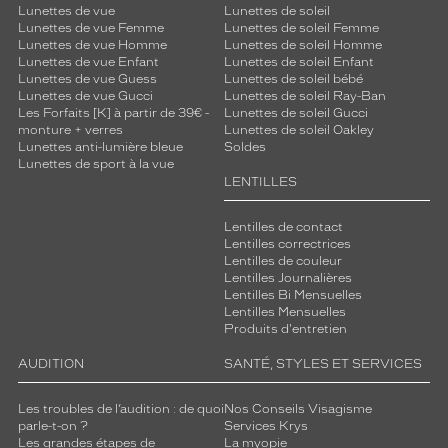
Lunettes de vue
Lunettes de soleil
Lunettes de vue Femme
Lunettes de soleil Femme
Lunettes de vue Homme
Lunettes de soleil Homme
Lunettes de vue Enfant
Lunettes de soleil Enfant
Lunettes de vue Guess
Lunettes de soleil bébé
Lunettes de vue Gucci
Lunettes de soleil Ray-Ban
Les Forfaits [K] à partir de 39€ -
Lunettes de soleil Gucci
monture + verres
Lunettes de soleil Oakley
Lunettes anti-lumière bleue
Soldes
Lunettes de sport à la vue
LENTILLES
Lentilles de contact
Lentilles correctrices
Lentilles de couleur
Lentilles Journalières
Lentilles Bi Mensuelles
Lentilles Mensuelles
Produits d'entretien
AUDITION
SANTÉ, STYLES ET SERVICES
Les troubles de l’audition : de quoi
Nos Conseils Visagisme
parle-t-on ?
Services Krys
Les grandes étapes de
La myopie