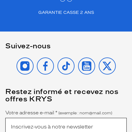
GARANTIE CASSE 2 ANS
Suivez-nous
INSTAGRAM
FACEBOOK
TIKTOK
YOUTUBE
X
Restez informé et recevez nos
(Ce
champ
offres KRYS
est
Name
obligatoire)
Votre adresse e-mail
*
(exemple : nom@mail.com)