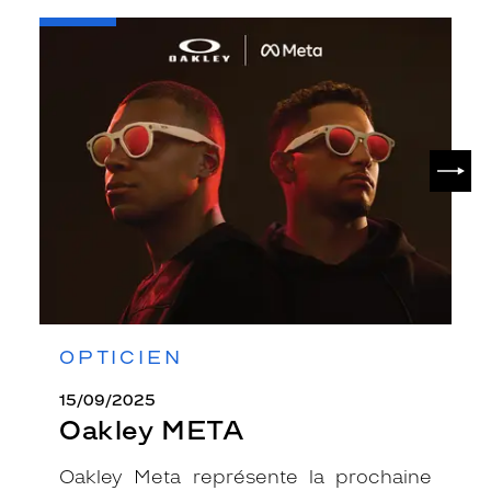
-
Oakley
META
SUIV
OPTICIEN
15/09/2025
Oakley META
Oakley Meta représente la prochaine