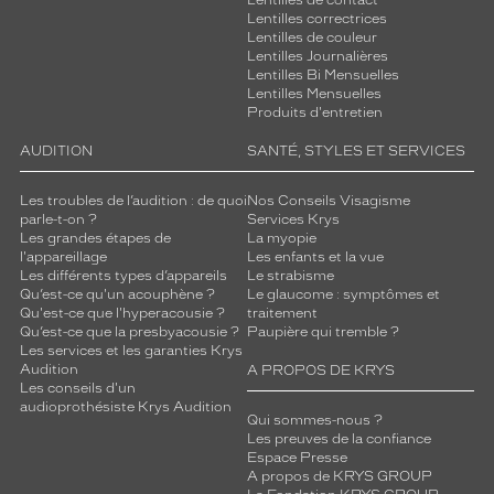
Lentilles correctrices
Lentilles de couleur
Lentilles Journalières
Lentilles Bi Mensuelles
Lentilles Mensuelles
Produits d'entretien
AUDITION
SANTÉ, STYLES ET SERVICES
Les troubles de l’audition : de quoi
Nos Conseils Visagisme
parle-t-on ?
Services Krys
Les grandes étapes de
La myopie
l'appareillage
Les enfants et la vue
Les différents types d’appareils
Le strabisme
Qu’est-ce qu'un acouphène ?
Le glaucome : symptômes et
Qu'est-ce que l'hyperacousie ?
traitement
Qu’est-ce que la presbyacousie ?
Paupière qui tremble ?
Les services et les garanties Krys
Audition
A PROPOS DE KRYS
Les conseils d'un
audioprothésiste Krys Audition
Qui sommes-nous ?
Les preuves de la confiance
Espace Presse
A propos de KRYS GROUP