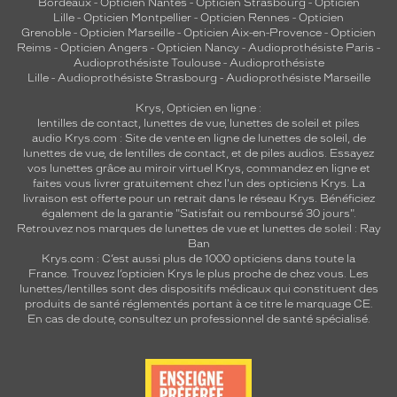
Bordeaux
-
Opticien Nantes
-
Opticien Strasbourg
-
Opticien
Lille
-
Opticien Montpellier
-
Opticien Rennes
-
Opticien
Grenoble
-
Opticien Marseille
-
Opticien Aix-en-Provence
-
Opticien
Reims
-
Opticien Angers
-
Opticien Nancy
-
Audioprothésiste Paris
-
Audioprothésiste Toulouse
-
Audioprothésiste
Lille
-
Audioprothésiste Strasbourg
-
Audioprothésiste Marseille
Krys, Opticien en ligne :
lentilles de contact
,
lunettes de vue
,
lunettes de soleil
et
piles
audio
Krys.com : Site de vente en ligne de lunettes de soleil, de
lunettes de vue, de
lentilles de contact
, et de piles audios. Essayez
vos lunettes grâce au miroir virtuel Krys, commandez en ligne et
faites vous livrer gratuitement chez l'un des opticiens Krys. La
livraison est offerte pour un retrait dans le réseau Krys. Bénéficiez
également de la garantie "Satisfait ou remboursé 30 jours".
Retrouvez nos marques de lunettes de vue et
lunettes de soleil : Ray
Ban
Krys.com : C’est aussi plus de 1000 opticiens dans toute la
France.
Trouvez l’opticien Krys le plus proche de chez vous
. Les
lunettes/lentilles sont des dispositifs médicaux qui constituent des
produits de santé réglementés portant à ce titre le marquage CE.
En cas de doute, consultez un professionnel de santé spécialisé.