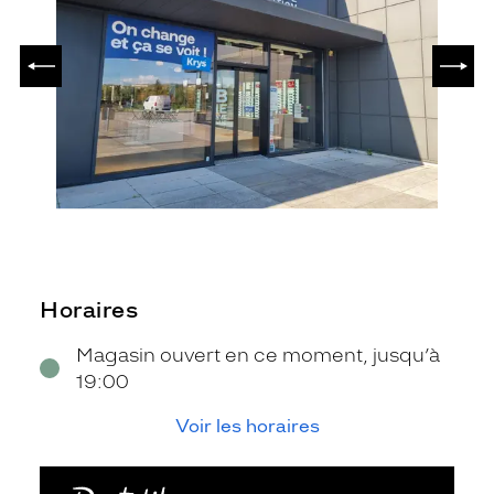
PRÉCÉDENT
SUIV
Horaires
Magasin ouvert en ce moment, jusqu’à
19:00
Voir les horaires