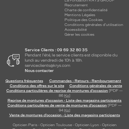
La Fondation KRYS GROUP
Recrutement
Charte de confidentialité
Mentions Légales
Politique des Cookies
Conditions générales d'utilisation
Accessibilité
Gérer les cookies
Service Clients : 09 69 32 80 35
Pendant l'été, le service clients est disponible du
lundi au vendredi de 10h à 18h.
serviceclients@krys.com
Nous contacter
Questions fréquentes
Commandes - Retours - Remboursement
Conditions des offres sur le site
Conditions générales de vente
Conditions particulières de reprise de montures d’occasion
[PDF —
86
Ko
]
Reprise de montures d’occasion - Liste des magasins participants
Conditions particulières de vente de montures d’occasion
[PDF —
94
Ko
]
Vente de montures d’occasion - Liste des magasins participants
Opticien Paris
-
Opticien Toulouse
-
Opticien Lyon
-
Opticien