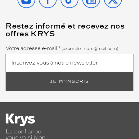
Restez informé et recevez nos
(Ce
champ
offres KRYS
est
Name
obligatoire)
Votre adresse e-mail
*
(exemple : nom@mail.com)
JE M'INSCRIS
La confiance
vous va si bien