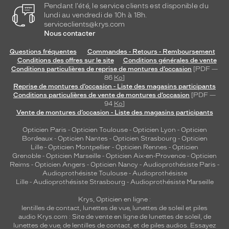
Pendant l'été, le service clients est disponible du
lundi au vendredi de 10h à 18h.
serviceclients@krys.com
Nous contacter
Questions fréquentes
Commandes - Retours - Remboursement
Conditions des offres sur le site
Conditions générales de vente
Conditions particulières de reprise de montures d’occasion
[PDF —
86
Ko
]
Reprise de montures d’occasion - Liste des magasins participants
Conditions particulières de vente de montures d’occasion
[PDF —
94
Ko
]
Vente de montures d’occasion - Liste des magasins participants
Opticien Paris
-
Opticien Toulouse
-
Opticien Lyon
-
Opticien
Bordeaux
-
Opticien Nantes
-
Opticien Strasbourg
-
Opticien
Lille
-
Opticien Montpellier
-
Opticien Rennes
-
Opticien
Grenoble
-
Opticien Marseille
-
Opticien Aix-en-Provence
-
Opticien
Reims
-
Opticien Angers
-
Opticien Nancy
-
Audioprothésiste Paris
-
Audioprothésiste Toulouse
-
Audioprothésiste
Lille
-
Audioprothésiste Strasbourg
-
Audioprothésiste Marseille
Krys, Opticien en ligne :
lentilles de contact
,
lunettes de vue
,
lunettes de soleil
et
piles
audio
Krys.com : Site de vente en ligne de lunettes de soleil, de
lunettes de vue, de
lentilles de contact
, et de piles audios. Essayez