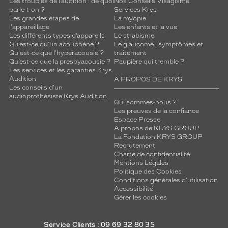
Les troubles de l’audition : de quoi
Nos Conseils Visagisme
parle-t-on ?
Services Krys
Les grandes étapes de
La myopie
l'appareillage
Les enfants et la vue
Les différents types d’appareils
Le strabisme
Qu’est-ce qu'un acouphène ?
Le glaucome : symptômes et
Qu'est-ce que l'hyperacousie ?
traitement
Qu’est-ce que la presbyacousie ?
Paupière qui tremble ?
Les services et les garanties Krys
Audition
A PROPOS DE KRYS
Les conseils d'un
audioprothésiste Krys Audition
Qui sommes-nous ?
Les preuves de la confiance
Espace Presse
A propos de KRYS GROUP
La Fondation KRYS GROUP
Recrutement
Charte de confidentialité
Mentions Légales
Politique des Cookies
Conditions générales d'utilisation
Accessibilité
Gérer les cookies
Service Clients : 09 69 32 80 35