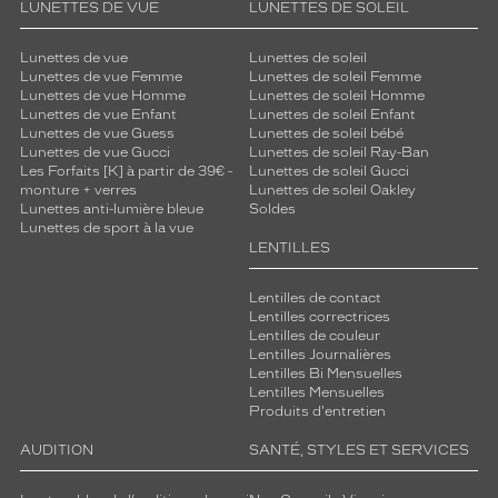
LUNETTES DE VUE
LUNETTES DE SOLEIL
Lunettes de vue
Lunettes de soleil
Lunettes de vue Femme
Lunettes de soleil Femme
Lunettes de vue Homme
Lunettes de soleil Homme
Lunettes de vue Enfant
Lunettes de soleil Enfant
Lunettes de vue Guess
Lunettes de soleil bébé
Lunettes de vue Gucci
Lunettes de soleil Ray-Ban
Les Forfaits [K] à partir de 39€ -
Lunettes de soleil Gucci
monture + verres
Lunettes de soleil Oakley
Lunettes anti-lumière bleue
Soldes
Lunettes de sport à la vue
LENTILLES
Lentilles de contact
Lentilles correctrices
Lentilles de couleur
Lentilles Journalières
Lentilles Bi Mensuelles
Lentilles Mensuelles
Produits d'entretien
AUDITION
SANTÉ, STYLES ET SERVICES