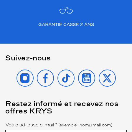
GARANTIE CASSE 2 ANS
Suivez-nous
INSTAGRAM
FACEBOOK
TIKTOK
YOUTUBE
X
Restez informé et recevez nos
(Ce
champ
offres KRYS
est
Name
obligatoire)
Votre adresse e-mail
*
(exemple : nom@mail.com)