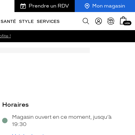
Prendre un RDV
Mon magasin
Mon
Afficher
SANTÉ
STYLE
SERVICES
vide
panie
la
recherche
fite !
Horaires
Magasin ouvert en ce moment, jusqu’à
19:30