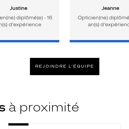
Justine
Jeanne
en(ne) diplômé(e) - 16
Opticien(ne) diplômé(
n(s) d’expérience
an(s) d’expérien
REJOINDRE L’ÉQUIPE
ys
à proximité
Opticien
Voir