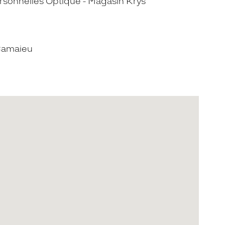
sonnelles Optique - Magasin Krys
Camaieu