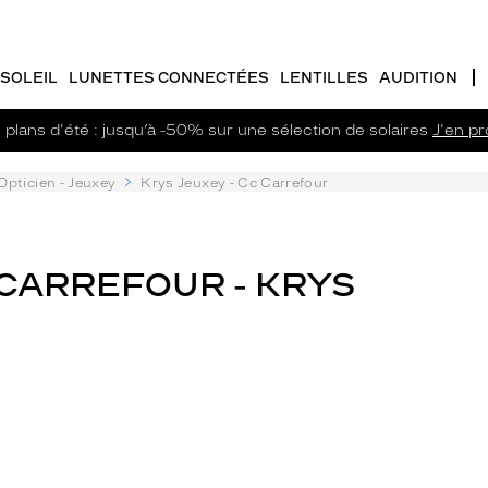
SOLEIL
LUNETTES CONNECTÉES
LENTILLES
AUDITION
plans d'été : jusqu’à -50% sur une sélection de solaires
J'en pro
Opticien - Jeuxey
Krys Jeuxey - Cc Carrefour
 CARREFOUR - KRYS