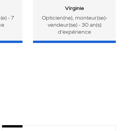
Virginie
e) - 7
Opticien(ne), monteur(se)-
ce
vendeur(se) - 30 an(s)
d’expérience
Opticien
O
Voir
V