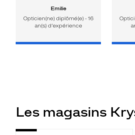
Emilie
Opticien(ne) diplômé(e) - 16
Optici
an(s) d’expérience
a
Les magasins Kr
Opticien
Voir