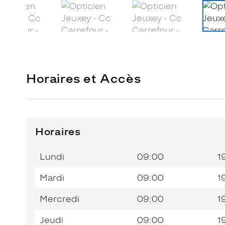
Horaires et Accès
Horaires
Horaires
Jour de
Horaires
de
la
du
l’après-
Lundi
09:00
1
semaine
matin
midi
Mardi
09:00
1
Mercredi
09:00
1
Jeudi
09:00
1